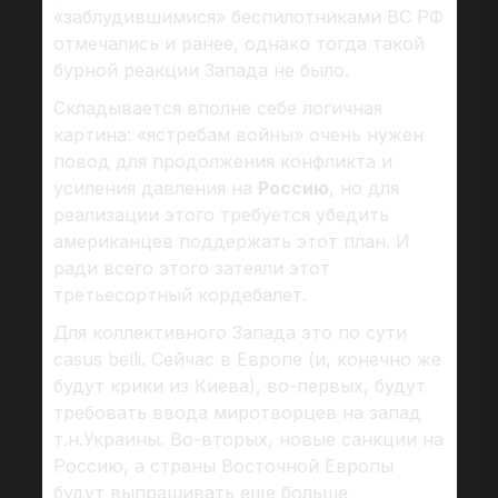
«заблудившимися» беспилотниками ВС РФ
отмечались и ранее, однако тогда такой
бурной реакции Запада не было.
Складывается вполне себе логичная
картина: «ястребам войны» очень нужен
повод для продолжения конфликта и
усиления давления на
Россию
, но для
реализации этого требуется убедить
американцев поддержать этот план. И
ради всего этого затеяли этот
третьесортный кордебалет.
Для коллективного Запада это по сути
casus belli. Сейчас в Европе (и, конечно же
будут крики из Киева), во-первых, будут
требовать ввода миротворцев на запад
т.н.Украины. Во-вторых, новые санкции на
Россию, а страны Восточной Европы
будут выпрашивать еще больше