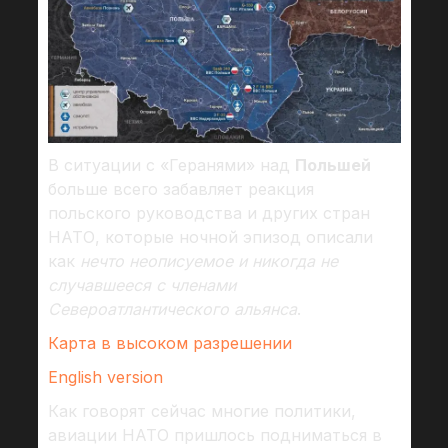
В ситуации с «Геранями» над
Польшей
больше всего забавляет реакция
польского руководства и других стран
НАТО, которые ночной эпизод описали
как
нечто неописуемое и никогда не
случавшееся с членами
Североатлантического альянса
.
Карта в высоком разрешении
English version
Как говорят сейчас многие политики,
авиации НАТО пришлось подниматься в