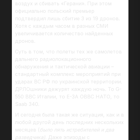
воздух и сбивать «Герани». При этом
официально польский премьер
подтвердил лишь сбитие 3 из 19 дронов.
Хотя с каждым часом в разных СМИ
увеличивается количество найденных
дронов.
Суть в том, что полеты тех же самолетов
дальнего радиолокационного
обнаружения и тактической авиации –
стандартный комплекс мероприятий при
ударах ВС РФ по украинской территории.
ДРЛОшники дежурят каждую ночь. То G-
550 ВВС Италии, то Е-3А ОВВС НАТО, то
Saab 340.
И сегодня была такая же ситуация, как и в
любой другой день последних нескольких
месяцев (
было пять истребителей и два
разведчика)
. Даже эпизоды с