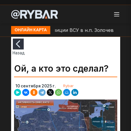
БЛА "Молния" по позиции ВСУ в н.п. Золочев
Артоб
ОНЛАЙН КАРТА
Назад
Ой, а кто это сделал?
Rybar
10 сентября 2025 г.