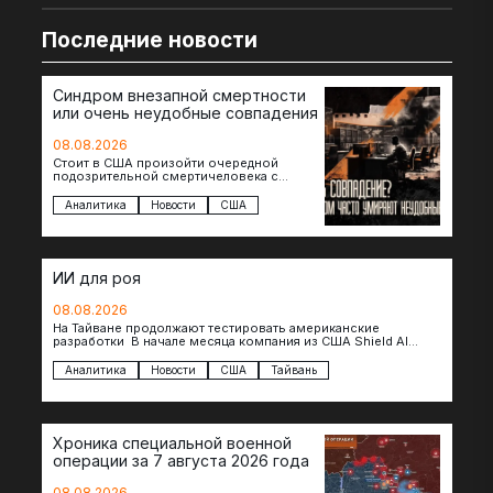
Последние новости
Синдром внезапной смертности
или очень неудобные совпадения
08.08.2026
Стоит в США произойти очередной
подозрительной смертичеловека с
доступом к чувствительной информации,
как официальные версии снова
Аналитика
Новости
США
оказываются удивительно похожими:
стресс,…
ИИ для роя
08.08.2026
На Тайване продолжают тестировать американские
разработки В начале месяца компания из США Shield AI
провела первую демонстрацию, в ходе которой…
Аналитика
Новости
США
Тайвань
Хроника специальной военной
операции за 7 августа 2026 года
08.08.2026