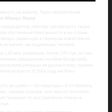
вернуть на родину. Такое предложение
рия
Маркус Зёдер
.
не предвидится, поэтому рассмотреть такую
для обеспечения безопасности в их стране.
отающих украинцев в Германии значительно
из-за выплат им социальных пособий.
е 1,25 млн украинцев. Около 700 тыс. из них,
ваемые гражданские пособия (Bürgergeld),
оискателей убежища из других стран, причём
бном возрасте. В 2024 году им было
осто не нужен — он невыгоден. А отправлять
чно, гораздо дороже, чем просто
пополнить
мой Германии-то востребованы только в
тице.
ьер известный мастер популистских