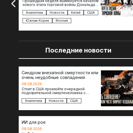
Прошедшая неделя знаменуется началом
нового этапа торговой войны Дональда
Трампа — пошлины введены в отношении
импорта из более 100 стран…
Аналитика
Новости
Китай
США
Южная Корея
Япония
Последние новости
Синдром внезапной смертности или
очень неудобные совпадения
08.08.2026
Стоит в США произойти очередной
подозрительной смертичеловека с
доступом к чувствительной информации,
как официальные версии снова
Аналитика
Новости
США
оказываются удивительно похожими:
стресс,…
ИИ для роя
08.08.2026