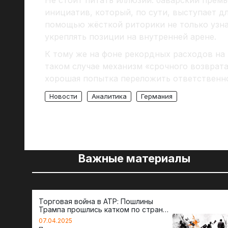
инициатив, который, по сути, выступает д
помощью жёсткой риторики не только узна
укреплять позиции на внутренней арене.
К тому же на фоне рекордных расходов на 
таком случае механизм «срочного возврата
хорошая попытка переложить ответственно
Новости
Аналитика
Германия
Важные материалы
Торговая война в АТР: Пошлины
Трампа прошлись катком по странам
региона
07.04.2025