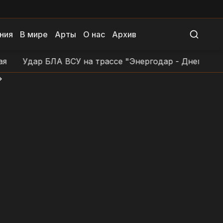
ния
В мире
Арты
О нас
Архив
Удар БЛА ВСУ на трассе "Энергодар - Днепровка - 
>