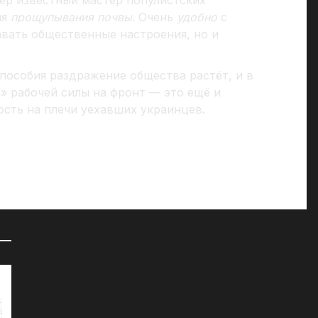
ля
прощупывания почвы
. Очень
удобно
с
вать общественные настроения, но и
пособия раздражение общества растёт, и в
» рабочей силы на фронт — это ещё и
сть на плечи уехавших украинцев.
72 часа на сборы: к чему СМИ
«Д
готовят британцев?
07
07.04.2025
Мы
че