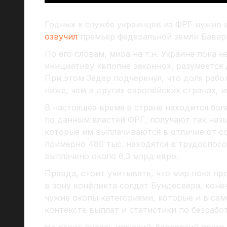
Годных к службе украинцев из ФРГ нужно 
озвучил
премьер федеральной земли Бава
По его словам, мира на т.н. Украине пока 
инициативу «вполне законно», разумеется 
При этом Зёдер подчеркнул, что доля раб
ниже, чем в других европейских странах, 
В настоящее время в стране находится боле
по данным властей ФРГ, получают так назы
которые им выплачиваются в отличие от с
примерно 480 тыс. находятся в трудоспосо
выплачено около 6,3 млрд евро.
Правда, стоит учитывать, что мир пока пр
в зону конфликта солдат Бундесвера, коне
чужие окопы категориями, которые и в са
контексте выплат и статистики по безрабо
Не стоит питать иллюзий: баварский прем