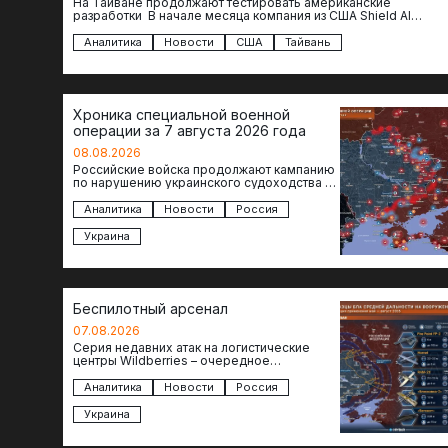
На Тайване продолжают тестировать американские
разработки В начале месяца компания из США Shield AI
провела первую демонстрацию, в ходе которой…
Аналитика
Новости
США
Тайвань
Хроника специальной военной
операции за 7 августа 2026 года
08.08.2026
Российские войска продолжают кампанию
по нарушению украинского судоходства в
водах Черного моря. За сегодня
атакованы еще по меньшей мере два…
Аналитика
Новости
Россия
Украина
Беспилотный арсенал
07.08.2026
Серия недавних атак на логистические
центры Wildberries – очередное
свидетельство нарастающей угрозы для
российского тыла. И суть здесь даже не…
Аналитика
Новости
Россия
Украина