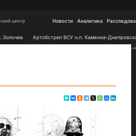
Новости
Аналитика
Расследова
ский центр
лочев
Артобстрел ВСУ н.п. Каменка-Днепровская
--