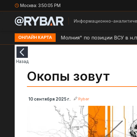
Москва:
3:50:06 PM
Информационно-аналитиче
атино
Удар БЛА "Молния" по позиции ВСУ в н.п. Зо
ОНЛАЙН КАРТА
Назад
Окопы зовут
Rybar
10 сентября 2025 г.