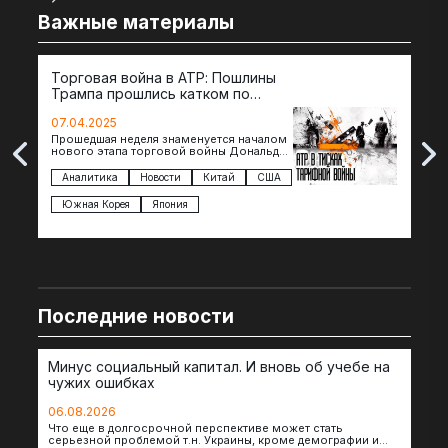
Важные материалы
Торговая война в АТР: Пошлины
72 
Трампа прошлись катком по
гот
странам региона
07.04.2025
07.
Прошедшая неделя знаменуется началом
Вос
нового этапа торговой войны Дональда
The 
Трампа — пошлины введены в отношении
нов
импорта из более 100 стран…
с з
Аналитика
Новости
Китай
США
Ан
под
Южная Корея
Япония
Ве
Последние новости
Минус социальный капитал. И вновь об учебе на
чужих ошибках
06.08.2026
Что еще в долгосрочной перспективе может стать
серьезной проблемой т.н. Украины, кроме демографии и