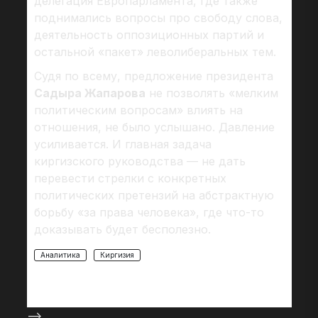
делегация Европарламента, где также
поднимались вопросы про свободу слова,
деятельность оппозиционных партий и
остальной «пакет» леволиберальных тем.
Судя по всему, предложение президента
Садыра Жапарова
не позволять «мелким
политическим вопросам» влиять на
отношения, не было услышано. Давление
усиливается. И главная задача
киргизского руководства — не дать
перевести стрелки с конкретных
политических претензий на абстрактную
борьбу «за права человека», где что-то
доказывать будет бесполезно.
Аналитика
Киргизия
-->