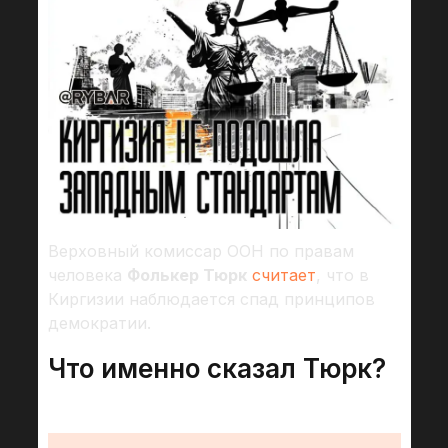
Верховный комиссар ООН по правам
человека
Фолькер Тюрк
считает
, что в
Киргизии наблюдается спад принципов
демократии.
Что именно сказал Тюрк?