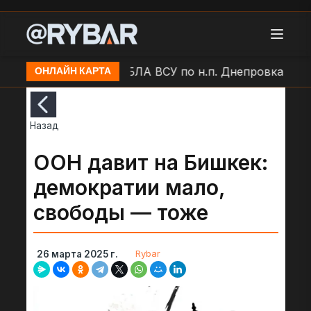
. Балаклея
Удар БЛА ВСУ по н.п. Днепровка
Ост
ОНЛАЙН КАРТА
Назад
ООН давит на Бишкек:
демократии мало,
свободы — тоже
Rybar
26 марта 2025 г.