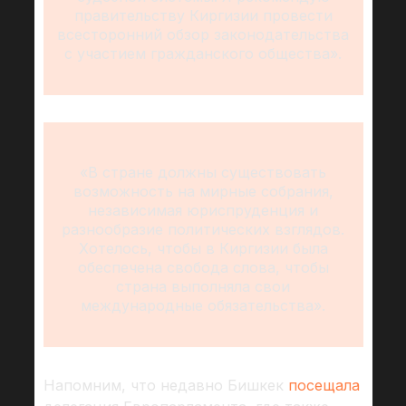
правительству Киргизии провести
всесторонний обзор законодательства
с участием гражданского общества».
«В стране должны существовать
возможность на мирные собрания,
независимая юриспруденция и
разнообразие политических взглядов.
Хотелось, чтобы в Киргизии была
обеспечена свобода слова, чтобы
страна выполняла свои
международные обязательства».
Напомним, что недавно Бишкек
посещала