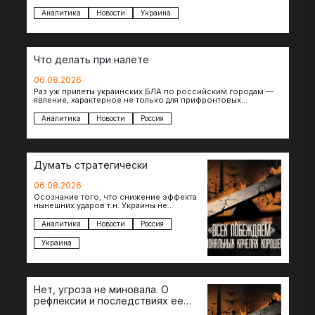
уничтоженных объектов инфраструктуры, восстановление
которых будет…
Аналитика
Новости
Украина
Что делать при налете
06.08.2026
Раз уж прилеты украинских БЛА по российским городам —
явление, характерное не только для прифронтовых
регионов, то становится логичным вопрос…
Аналитика
Новости
Россия
Думать стратегически
06.08.2026
Осознание того, что снижение эффекта
нынешних ударов т.н. Украины не
равноценно исчерпанию ее
возможностей — повод задаться
Аналитика
Новости
Россия
вопросом: что делать…
Украина
Нет, угроза не миновала. О
рефлексии и последствиях ее
отсутствия