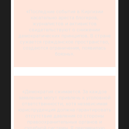
«Последние события в Киргизии
касательно ареста блогеров,
журналистов и активистов
свидетельствуют о снижении
демократических принципов. В стране
сужается гражданское пространство,
создаются ограничения, появилась
боязнь».
«Демократия сжимается. За каждое
заявление могут привлечь к уголовной
ответственности, хотя независимая
юриспруденция должна гарантировать
отсутствие давления со стороны
правоохранительных органов и
судебной системы. Я рекомендую