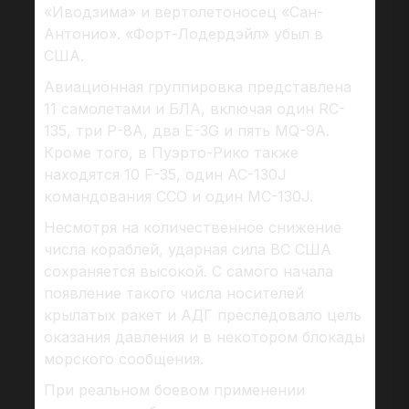
«Иводзима» и вертолетоносец «Сан-
Антонио». «Форт-Лодердэйл» убыл в
США.
Авиационная группировка представлена
11 самолетами и БЛА, включая один RC-
135, три Р-8А, два E-3G и пять MQ-9A.
Кроме того, в Пуэрто-Рико также
находятся 10 F-35, один АС-130J
командования ССО и один MC-130J.
Несмотря на количественное снижение
числа кораблей, ударная сила ВС США
сохраняется высокой. С самого начала
появление такого числа носителей
крылатых ракет и АДГ преследовало цель
оказания давления и в некотором блокады
морского сообщения.
При реальном боевом применении