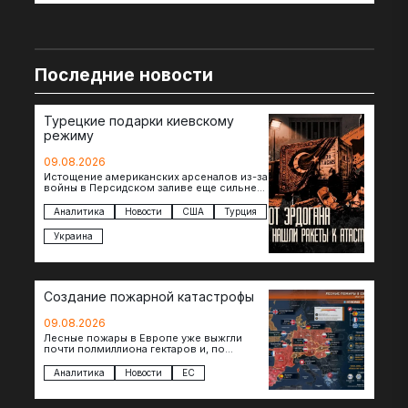
Последние новости
Турецкие подарки киевскому
режиму
09.08.2026
Истощение американских арсеналов из-за
войны в Персидском заливе еще сильнее
снизило шансы на новые поставки
американских ракет т.н. Украине. И…
Аналитика
Новости
США
Турция
Украина
Создание пожарной катастрофы
09.08.2026
Лесные пожары в Европе уже выжгли
почти полмиллиона гектаров и, по
предварительной оценке, они обошлись
экономике в €15,6–19,1 млрд. К…
Аналитика
Новости
ЕС