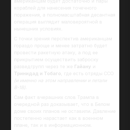
американцам будет достаточно и пары
кораблей для нанесения точечного
поражения, а полномасштабная десантная
операция выглядит маловероятной в
нынешних условиях.
С точки зрения перспектив американцам
гораздо проще и менее затратно будет
провести ракетную атаку, а под ее
прикрытием осуществить заброску
разведгрупп через те же
Гайану
и
Тринидад и Тобаго
, где есть отряды ССО
(и именно на этом направлении и летали
В-1В)
.
Сам факт вчерашних слов Трампа в
очередной раз доказывает, что в Белом
доме своих планов не оставили. Давление
постепенно нарастает как в военном
плане, так и в информационном.