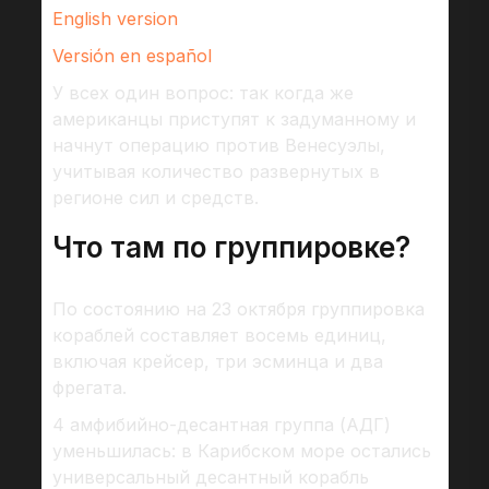
English version
Versión en español
У всех один вопрос: так когда же
американцы приступят к задуманному и
начнут операцию против Венесуэлы,
учитывая количество развернутых в
регионе сил и средств.
Что там по группировке?
По состоянию на 23 октября группировка
кораблей составляет восемь единиц,
включая крейсер, три эсминца и два
фрегата.
4 амфибийно-десантная группа (АДГ)
уменьшилась: в Карибском море остались
универсальный десантный корабль