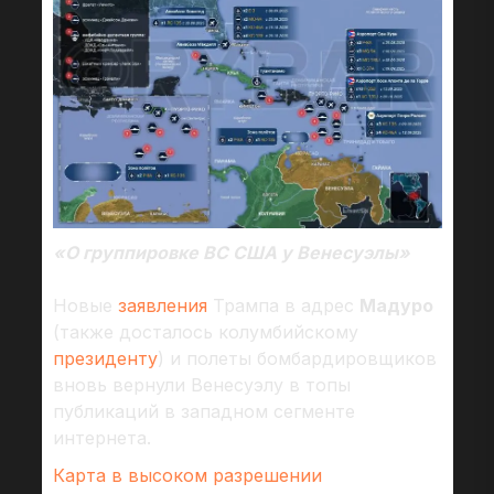
«О группировке ВС США у Венесуэлы»
Новые
заявления
Трампа в адрес
Мадуро
(также досталось колумбийскому
президенту
) и полеты бомбардировщиков
вновь вернули Венесуэлу в топы
публикаций в западном сегменте
интернета.
Карта в высоком разрешении