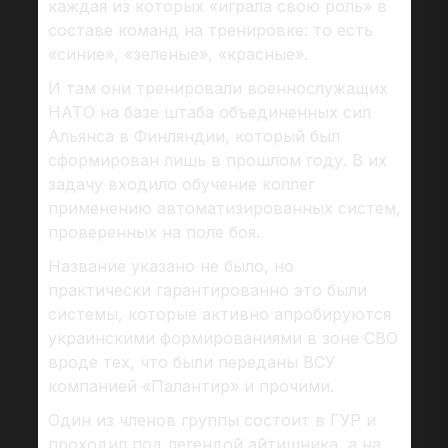
каждая из которых «играла свою роль» в
составе команд на тренировке: то есть
«синие», «зеленые», «красные».
И там они тренировали военнослужащих
НАТО на базе штаба объединенных сил
Альянса в Финляндии, который был
сформирован лишь в прошлом году. В их
задачу входило обучение коллег
применению автоматизированных систем,
проверенных на поле боя.
Название указано не было, но
практически гарантированно это были
системы, которые активно апробируются
украинскими формированиями в зоне СВО
вроде тех, что были переданы ВСУ
компанией «Палантир» и прочими.
Один из членов группы состоит в ГУР и
проходил под легендой айтишника, а на