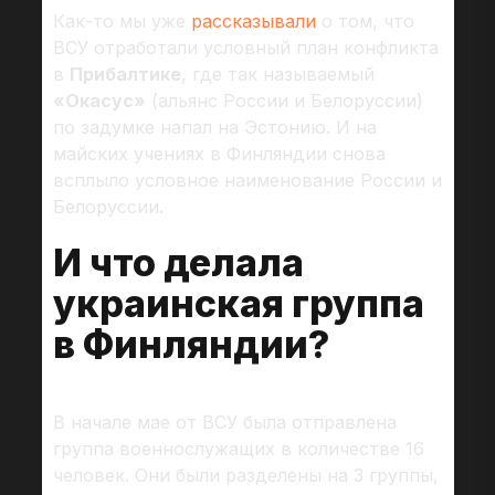
Как-то мы уже
рассказывали
о том, что
ВСУ отработали условный план конфликта
в
Прибалтике
, где так называемый
«Окасус»
(альянс России и Белоруссии)
по задумке напал на Эстонию. И на
майских учениях в Финляндии снова
всплыло условное наименование России и
Белоруссии.
И что делала
украинская группа
в Финляндии?
В начале мае от ВСУ была отправлена
группа военнослужащих в количестве 16
человек. Они были разделены на 3 группы,