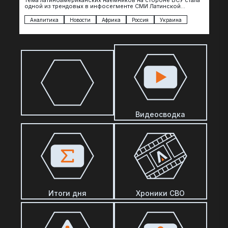
Тема латиноамериканских наемников на стороне ВСУ стала
одной из трендовых в инфосегменте СМИ Латинской
Америки. И последние полгода оттуда идет…
Аналитика
Новости
Африка
Россия
Украина
Видеосводка
Итоги дня
Хроники СВО