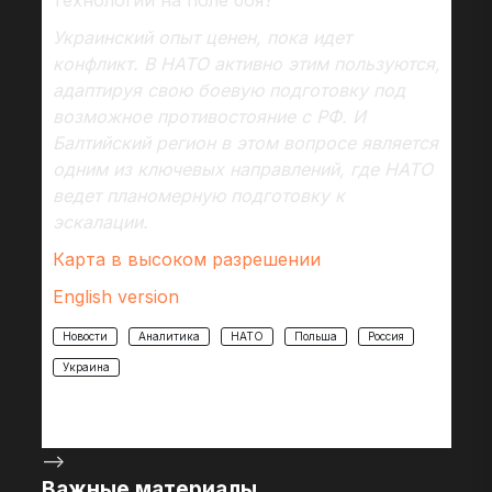
технологий на поле боя?
Украинский опыт ценен, пока идет
конфликт. В НАТО активно этим пользуются,
адаптируя свою боевую подготовку под
возможное противостояние с РФ. И
Балтийский регион в этом вопросе является
одним из ключевых направлений, где НАТО
ведет планомерную подготовку к
эскалации.
Карта в высоком разрешении
English version
Новости
Аналитика
НАТО
Польша
Россия
Украина
-->
Важные материалы