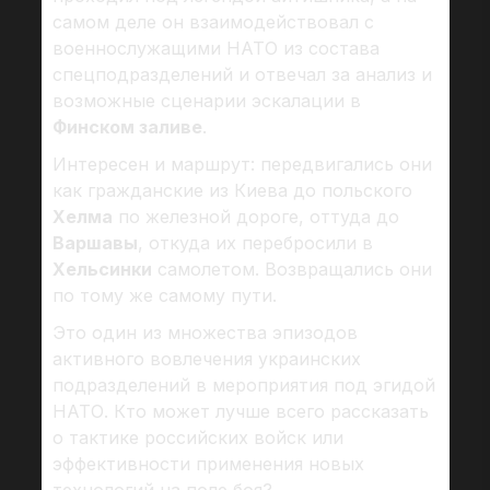
самом деле он взаимодействовал с
военнослужащими НАТО из состава
спецподразделений и отвечал за анализ и
возможные сценарии эскалации в
Финском заливе
.
Интересен и маршрут: передвигались они
как гражданские из Киева до польского
Хелма
по железной дороге, оттуда до
Варшавы
, откуда их перебросили в
Хельсинки
самолетом. Возвращались они
по тому же самому пути.
Это один из множества эпизодов
активного вовлечения украинских
подразделений в мероприятия под эгидой
НАТО. Кто может лучше всего рассказать
о тактике российских войск или
эффективности применения новых