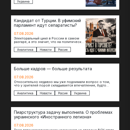
Украина
Кандидат от Турции. В уфимский
парламент идут сепаратисты?
07.08.2026
Электоральный цикл в России в самом
разгаре, а это значит, что на политическое
поле вновь выходят кандидаты с
сомнительной репутацией….
Аналитика
Новости
Россия
Больше кадров — больше результата
07.08.2026
Относительно недавно мы уже поднимали вопрос о том,
что у зрителей порой складывается впечатление, будто
российские операторы БЛА практически не…
Аналитика
Новости
Россия
Украина
Пиарструктура задачу выполнила. О проблемах
украинского «Иностранного легиона»
07.08.2026