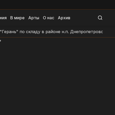
ния
В мире
Арты
О нас
Архив
нь" по складу в районе н.п. Днепропетровск
Удар 
>