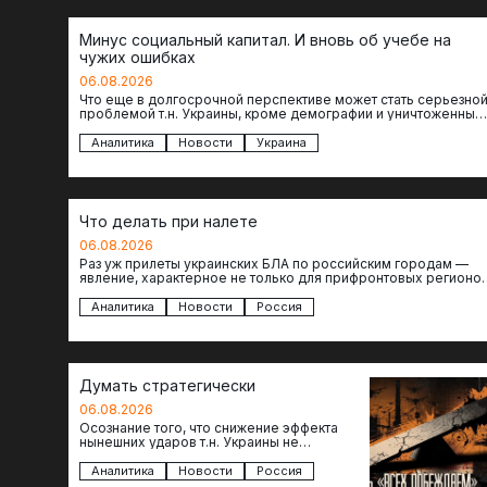
Минус социальный капитал. И вновь об учебе на
чужих ошибках
06.08.2026
Что еще в долгосрочной перспективе может стать серьезно
проблемой т.н. Украины, кроме демографии и уничтоженных
объектов инфраструктуры, восстановление которых будет…
Аналитика
Новости
Украина
Что делать при налете
06.08.2026
Раз уж прилеты украинских БЛА по российским городам —
явление, характерное не только для прифронтовых регионов
то становится логичным вопрос…
Аналитика
Новости
Россия
Думать стратегически
06.08.2026
Осознание того, что снижение эффекта
нынешних ударов т.н. Украины не
равноценно исчерпанию ее возможностей
— повод задаться вопросом: что делать…
Аналитика
Новости
Россия