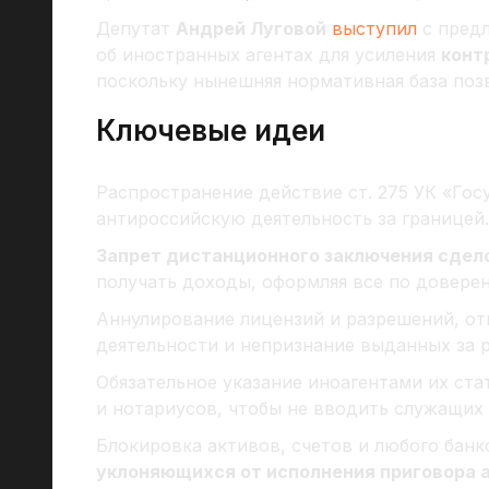
Депутат
Андрей Луговой
выступил
с пред
об иностранных агентах для усиления
конт
поскольку нынешняя нормативная база позв
Ключевые идеи
Распространение действие ст. 275 УК «Гос
антироссийскую деятельность за границей.
Запрет дистанционного заключения сдел
получать доходы, оформляя все по доверен
Аннулирование лицензий и разрешений, от
деятельности и непризнание выданных за 
Обязательное указание иноагентами их ст
и нотариусов, чтобы не вводить служащих 
Блокировка активов, счетов и любого банк
уклоняющихся от исполнения приговора 