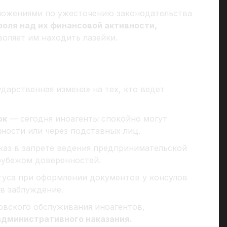
ложениями по ужесточению законодательства
роля над их финансовой активности,
оляет им находить лазейки.
ударственная измена» на тех, кто ведет
ок
— сегодня иноагенты спокойно могут
ности или через подставных лиц.
каз в запрете ведения предпринимательской
рубежом доверенностей.
атуса при оформлении документов у консулов
в заблуждение.
овского обслуживания иноагентов,
административного наказания.