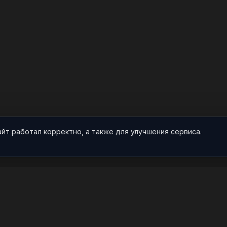
айт работал корректно, а также для улучшения сервиса.
О НАС
ПРОЕКТ
О проекте
Арты