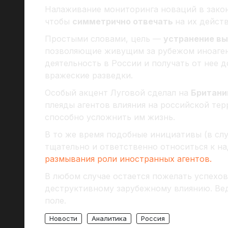
Налаживание мониторинга новаций в закон
чтобы
симметрично отвечать
на их дейст
Простыми словами, цель —
устранение вы
позволяющие живущим за рубежом иноаген
деятельность в России и получать от нее 
вражеские разведки.
Особый акцент Луговой сделал на
Британи
плеяды агентов влияния на российской те
способно усложнить им жизнь.
В то же время подобные инициативы (в сл
тщательно и ответственно относиться к н
размывания роли иностранных агентов.
В любом случае остается пожелать успехо
деструктивному зарубежному влиянию. Ве
поле.
Новости
Аналитика
Россия