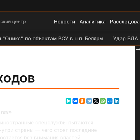
Новости
Аналитика
Расследова
ский центр
кс" по объектам ВСУ в н.п. Беляры
Удар БЛА "Гера
--
ходов
нтах»
к иностранные спецслужбы пытаются
утри страны — чего стоят последние
 остается без внимания властей.