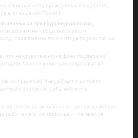
ах об иноагентах враждебных государств,
вия в отношении России.
явленных за три года недоработок,
там вольготно продолжать вести
доход, параллельно почти открыто работая на
и,
что неудивительно на фоне поддержки
рритории. Ужесточение законодательства
учае их принятия) вынуждают еще более
аделению статусом, дабы избежать
в в вопросах рационального противодействия
дь работы на этом поприще — непаханое