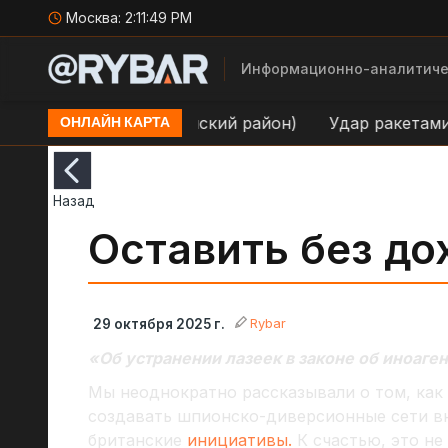
Москва:
2:11:50 PM
Информационно-аналитиче
 н.п. Киев (Оболонский район)
Удар ракетами "Они
ОНЛАЙН КАРТА
Назад
Оставить без до
Rybar
29 октября 2025 г.
«Об устранении лазеек в законе об иноаге
Мы неоднократно рассказывали о том, ка
создавать шпионско-диверсионные сети вн
британские
инициативы.
К счастью, это не