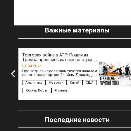
Важные материалы
Торговая война в АТР: Пошлины
Трампа прошлись катком по странам
региона
07.04.2025
Прошедшая неделя знаменуется началом
нового этапа торговой войны Дональда
Трампа — пошлины введены в отношении
импорта из более 100 стран…
Аналитика
Новости
Китай
США
Южная Корея
Япония
Последние новости