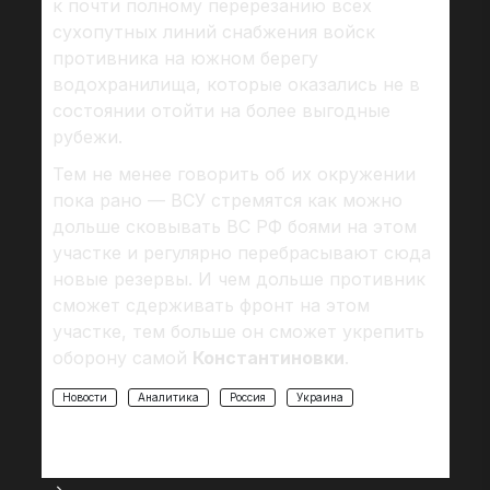
к почти полному перерезанию всех
сухопутных линий снабжения войск
противника на южном берегу
водохранилища, которые оказались не в
состоянии отойти на более выгодные
рубежи.
Тем не менее говорить об их окружении
пока рано — ВСУ стремятся как можно
дольше сковывать ВС РФ боями на этом
участке и регулярно перебрасывают сюда
новые резервы. И чем дольше противник
сможет сдерживать фронт на этом
участке, тем больше он сможет укрепить
оборону самой
Константиновки
.
Новости
Аналитика
Россия
Украина