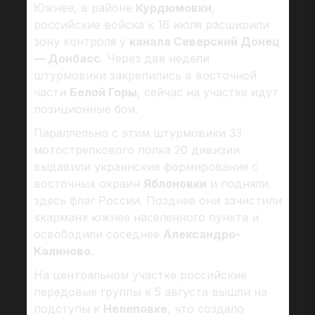
Южнее, в районе
Курдюмовки
,
российские войска к 16 июля расширили
зону контроля у
канала Северский Донец
— Донбасс
. Через две недели
штурмовики закрепились в восточной
части
Белой Горы
, сейчас на участке идут
позиционные бои.
Параллельно с этим штурмовики 33
мотострелкового полка 20 дивизии
выдавили украинские формирования с
восточных окраин
Яблоновки
и подняли
здесь флаг России. Позднее они зачистили
«карман» южнее населенного пункта и
освободили соседнее
Александро-
Калиново
.
На центральном участке российские
передовые группы к 5 августа вышли на
подступы к
Нелеповке
, что создало