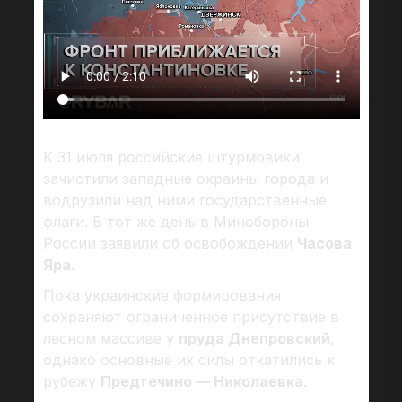
К 31 июля российские штурмовики
зачистили западные окраины города и
водрузили над ними государственные
флаги. В тот же день в Минобороны
России заявили об освобождении
Часова
Яра
.
Пока украинские формирования
сохраняют ограниченное присутствие в
лесном массиве у
пруда Днепровский
,
однако основные их силы откатились к
рубежу
Предтечино — Николаевка
.