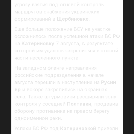
угрозу взятия под огневой контроль
маршрутов снабжения украинских
формирований в
Щербиновке
.
Еще больше положение ВСУ на участке
осложнилось после успешной атаки ВС РФ
на
Катериновку
7 августа, в результате
которой им удалось закрепиться в южной
части населенного пункта.
На западном фланге направления
российские подразделения в начале
августа перешли в наступление на
Русин
Яр
и вскоре закрепились на окраинах
села. Также штурмовики расширили зону
контроля у соседней
Полтавки
, продавив
оборону противника на правом берегу
одноименной реки.
Успехи ВС РФ под
Катериновкой
привели