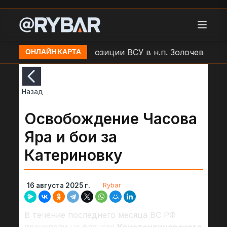
 БЛА "Молния" по позиции ВСУ в н.п. Золочев
Арто
ОНЛАЙН КАРТА
Назад
Освобождение Часова
Яра и бои за
Катериновку
Rybar
16 августа 2025 г.
В течение последнего месяца ВС РФ