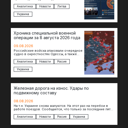
Соглашение в формате Drone Deal
президенты Гитанас Науседа и Владимир
Аналитика
Новости
Литва
Зеленский подписали…
Украина
Хроника специальной военной
операции за 8 августа 2026 года
09.08.2026
Российские войска атаковали очередное
судно в окрестностях Одессы, а также
поразили склады в Харьковской, Киевской
и Черниговской областях. В Сумской…
Аналитика
Новости
Россия
Украина
Железная дорога на износ. Удары по
подвижному составу
08.08.2026
На т.н. Украине снова жалуются. На этот раз на перебои в
работе поездов. Сообщается, что только за последние пять
дней…
Аналитика
Новости
Россия
Украина