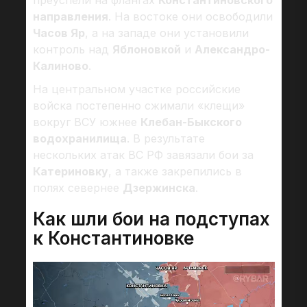
преуспели на флангах
Константиновского
направления
. На востоке они освободили
Часов Яр
, а на западе они установили
контроль над
Яблоновкой
и
Александро-
Калиново
.
На центральном участке российские
войска постепенно сжимали «клещи»
вокруг ВСУ южнее
Клебан-Быкского
водохранилища
. В результате
нескольких атак ВС РФ завязали бои за
Катериновку
, а также закрепились в
полях севернее
Дзержинска
.
Как шли бои на подступах
к Константиновке