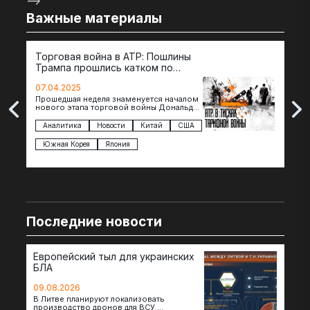
-->
Важные материалы
Торговая война в АТР: Пошлины
72 
Трампа прошлись катком по
гот
странам региона
07.04.2025
07.
Прошедшая неделя знаменуется началом
Вос
нового этапа торговой войны Дональда
The 
Трампа — пошлины введены в отношении
нов
импорта из более 100 стран…
с з
Аналитика
Новости
Китай
США
Ан
под
Южная Корея
Япония
Ве
Последние новости
Европейский тыл для украинских
БЛА
09.08.2026
В Литве планируют локализовать
производство дронов для ВСУ.