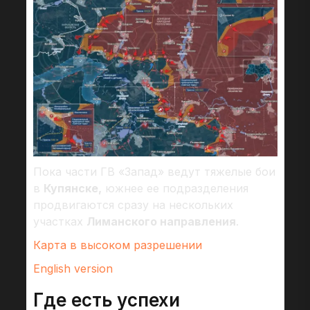
Пока части ГВ «Запад» ведут тяжелые бои
в
Купянске,
южнее ее подразделения
продвигаются сразу на нескольких
участках
Лиманского направления
.
Карта в высоком разрешении
English version
Где есть успехи