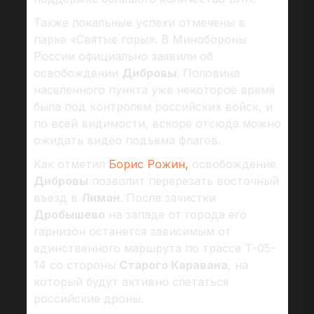
Также локальные успехи отмечены в
парке «Святые горы». В Минобороны
России официально заявили об
освобождении
Дибровы
. Половина
населенного пункта уже некоторое время
была под контролем российских войск, и
по всей видимости, вскоре отсюда можно
ожидать видео подъема флагов.
Как отметил
Борис Рожин,
освобождение
Дибровы
позволит перерезать восточный
въезд в
Лиман
. После зачистки
Дробышево
на западе от города его
гарнизон останется зависимым от
единственного маршрута по трассе Т-05-
14 со стороны
Старого Каравана
, на
который будут активно слетаться
российские дроны.