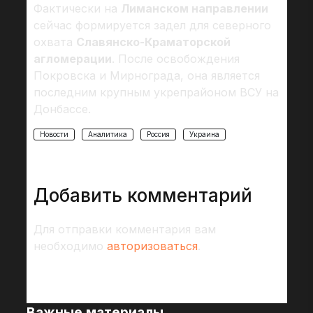
Фактически на
Лиманском направлении
сейчас формируется задел для северного
охвата
Славянско-Краматорской
агломерации
. После освобождения
Покровска и Мирнограда, она является
последним крупным укрепрайоном ВСУ на
Донбассе.
Новости
Аналитика
Россия
Украина
Добавить комментарий
Для отправки комментария вам
необходимо
авторизоваться
.
Важные материалы