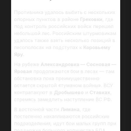
Противника удалось выбить с нескольких
опорных пунктов в районе
Грековки
, где
под контроль российских войск перешел
небольшой лес. Российским штурмовикам
удалось также взять несколько позиций в
лесополосах на подступах к
Коровьему
Яру
.
На рубеже
Александровка — Сосновая —
Яровая
продолжаются бои в лесах — там
обстановка пока преимущественно
остается скрытой «туманом войны». ВСУ
контратакуют в
Дробышево
и
Ставках
,
стремясь замедлить наступление ВС РФ.
В восточной части
Лимана
, где
постепенно накапливаются российские
подразделения, идут бои малых групп при
поддержке большого количества БЛА.