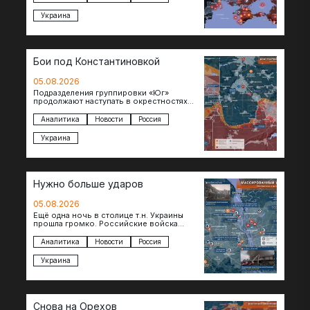
Украина
Бои под Константиновкой
05.08.2026
Подразделения группировки «Юг»
продолжают наступать в окрестностях
Константиновки после освобождения
города. Пока на восточном фланге идут
Аналитика
Новости
Россия
ожесточенные бои за окраины…
Украина
Нужно больше ударов
05.08.2026
Ещё одна ночь в столице т.н. Украины
прошла громко. Российские войска
поразили транспортно-логистические
объекты и предприятия в Киеве и
Аналитика
Новости
Россия
окрестностях….
Украина
Снова на Орехов