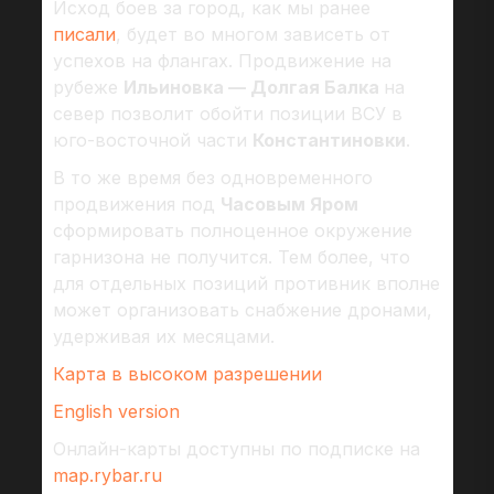
Исход боев за город, как мы ранее
писали
, будет во многом зависеть от
успехов на флангах. Продвижение на
рубеже
Ильиновка — Долгая Балка
на
север позволит обойти позиции ВСУ в
юго-восточной части
Константиновки
.
В то же время без одновременного
продвижения под
Часовым Яром
сформировать полноценное окружение
гарнизона не получится. Тем более, что
для отдельных позиций противник вполне
может организовать снабжение дронами,
удерживая их месяцами.
Карта в высоком разрешении
English version
Онлайн-карты доступны по подписке на
map.rybar.ru