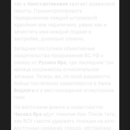
как в
Константиновке
хватает вражеской
пехоты. Проконтролировать
передвижение каждой штурмовой
«двойки» или «единички», равно как и
зачистить ими каждый подвал в
застройке, довольно сложно.
Западнее поступили объективные
свидетельства продвижения ВС РФ к
северу от
Русина Яра
, где последние три
месяца сохранялось относительное
затишье. Теперь же, по всей видимости,
бойцы постепенно закрепляются в балке
Видного
и у месторождения огнеупорных
глин.
На восточном фланге в окрестностях
Часова Яра
идут тяжелые бои. После того,
как ВСУ смогли удержать позиции на юго-
восточных окраинах города, обстановка