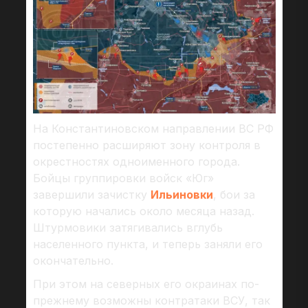
На Константиновском направлении ВС РФ
постепенно расширяют зону контроля в
окрестностях одноименного города.
Бойцы группировки войск «Юг»
завершили зачистку
Ильиновки
, бои за
которую начались около месяца назад.
Штурмовики затягивались вглубь
населенного пункта, и теперь заняли его
окончательно.
При этом на северных его окраинах по-
прежнему возможны контратаки ВСУ, так