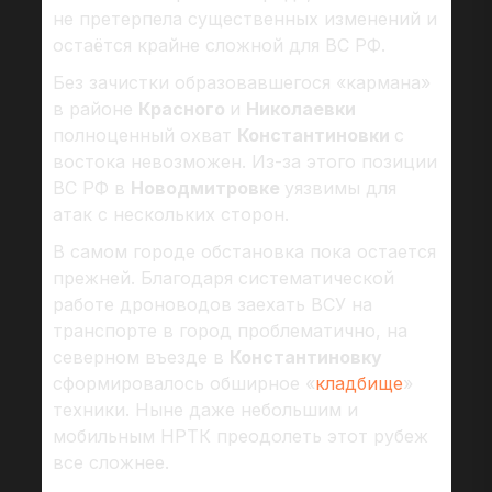
не претерпела существенных изменений и
остаётся крайне сложной для ВС РФ.
Без зачистки образовавшегося «кармана»
в районе
Красного
и
Николаевки
полноценный охват
Константиновки
с
востока невозможен. Из-за этого позиции
ВС РФ в
Новодмитровке
уязвимы для
атак с нескольких сторон.
В самом городе обстановка пока остается
прежней. Благодаря систематической
работе дроноводов заехать ВСУ на
транспорте в город проблематично, на
северном въезде в
Константиновку
сформировалось обширное «
кладбище
»
техники. Ныне даже небольшим и
мобильным НРТК преодолеть этот рубеж
все сложнее.