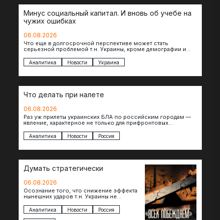
Минус социальный капитал. И вновь об учебе на
чужих ошибках
06.08.2026
Что еще в долгосрочной перспективе может стать
серьезной проблемой т.н. Украины, кроме демографии и
уничтоженных объектов инфраструктуры, восстановление
которых будет…
Аналитика
Новости
Украина
Что делать при налете
06.08.2026
Раз уж прилеты украинских БЛА по российским городам —
явление, характерное не только для прифронтовых
регионов, то становится логичным вопрос…
Аналитика
Новости
Россия
Думать стратегически
06.08.2026
Осознание того, что снижение эффекта
нынешних ударов т.н. Украины не
равноценно исчерпанию ее
возможностей — повод задаться
Аналитика
Новости
Россия
вопросом: что делать…