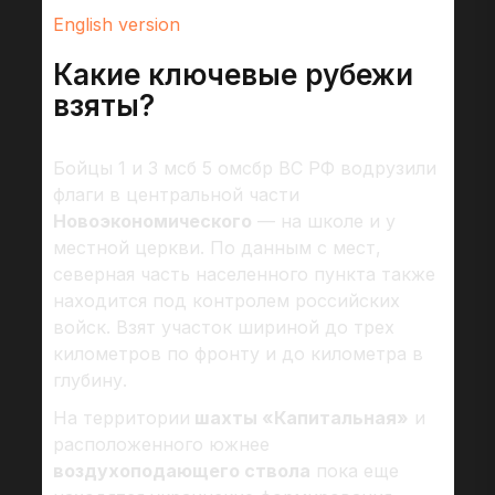
English version
Какие ключевые рубежи
взяты?
Бойцы 1 и 3 мсб 5 омсбр ВС РФ водрузили
флаги в центральной части
Новоэкономического
— на школе и у
местной церкви. По данным с мест,
северная часть населенного пункта также
находится под контролем российских
войск. Взят участок шириной до трех
километров по фронту и до километра в
глубину.
На территории
шахты «Капитальная»
и
расположенного южнее
воздухоподающего ствола
пока еще