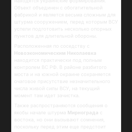
находятся украинские формирования.
Объект объединен с обогатительной
фабрикой и является весьма сложным для
штурма сооружением, перед которым ВСУ
успели подготовить несколько опорных
пунктов для длительной обороны.
Расположенная по соседству с
Новоэкономическим Николаевка
находится практически под полным
контролем ВС РФ. В районе разбитого
моста и на южной окраине сохраняется
очаговое присутствие незначительного
числа живой силы ВСУ, на текущий
момент там идет зачистка.
Также распространяются сообщения о
якобы начале штурма
Мирнограда
с
востока, но они вызывают сомнения,
поскольку перед этим еще предстоит