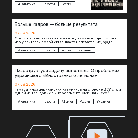
сомнительной репутацией….
Аналитика
Новости
Россия
Больше кадров — больше результата
07.08.2026
Относительно недавно мы уже поднимали вопрос о том,
что у зрителей порой складывается впечатление, будто
российские операторы БЛА практически не…
Аналитика
Новости
Россия
Украина
Пиарструктура задачу выполнила. О проблемах
украинского «Иностранного легиона»
07.08.2026
Тема латиноамериканских наемников на стороне ВСУ стала
одной из трендовых в инфосегменте СМИ Латинской
Америки. И последние полгода оттуда идет…
Аналитика
Новости
Африка
Россия
Украина