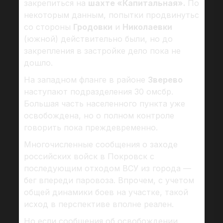
закрепиться на
шахте «Капитальная».
По
некоторым данным, попытки продвинутьс
со стороны
Гродовки
и
Николаевки
(южной) действительно были, но до
закрепления в застройке дело пока не
дошло.
На западном фланге в районе
Зверево
наступают подразделения 30 омсбр.
Большая часть населенного пункта уже
освобождена, но о полном контроле
говорить пока преждевременно.
Многочисленные сообщения о заходе
российских войск в Покровск с
последующим отходом ВСУ из города —
бег впереди паровоза. Впрочем, с учетом
общей динамики боев на участке, такой
исход в перспективе вполне реален.
Но если сообщения об освобождении