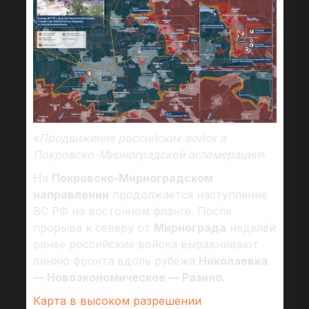
«
Продвижение российских войск в
Покровско-Мирноградской агломерации
»
На
Покровско-Мирноградском
направлении
продолжается наступление
ВС РФ на восточном фланге. После
прорыва к северу от
Мирнограда
неделей
ранее российские войска выравнивают
линию фронта вдоль рубежа
Николаевка
— Новоэкономическое — Разино.
Карта в высоком разрешении