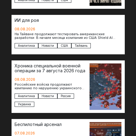
Аналитика
Новости
США
оказываются удивительно похожими:
стресс,…
ИИ для роя
08.08.2026
На Тайване продолжают тестировать американские
разработки В начале месяца компания из США Shield AI
провела первую демонстрацию, в ходе которой…
Аналитика
Новости
США
Тайвань
Хроника специальной военной
операции за 7 августа 2026 года
08.08.2026
Российские войска продолжают
кампанию по нарушению украинского
судоходства в водах Черного моря. За
сегодня атакованы еще по меньшей мере
Аналитика
Новости
Россия
два…
Украина
Беспилотный арсенал
07.08.2026