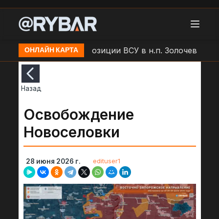
 БЛА "Молния" по позиции ВСУ в н.п. Золочев
Арто
ОНЛАЙН КАРТА
Назад
Освобождение
Новоселовки
edituser1
28 июня 2026 г.