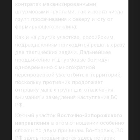
контратак механизированными
штурмовыми группами, так и роста числа
групп просачивания к северу и югу от
формирующегося клина.
Как и на других участках, российским
подразделениям приходится решать сразу
две тактических задачи. Дальнейшее
продвижение и штурмовые бои идут
одновременно с многократной
перепроверкой уже отбитых территорий,
поскольку противник продолжает
отправку малых групп для отвлечения
внимания и замедления наступления ВС
РФ.
Южный участок
Восточно-Запорожского
направления
в этом отношении особенно
сложен по двум причинам. Во-первых, ВС
РФ здесь продвигаются здесь поперек