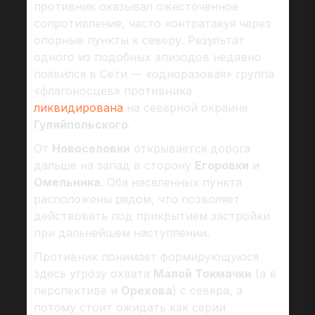
противник оказывал ожесточенное
сопротивление, часто контратакуя через
опорные пункты к северу. Результат
одного из подобных эпизодов недавно
появился в Сети — «одноразовая» группа
«флагоносцев» противника
ликвидирована
на северной окраине
Гуляйпольского
.
От
Новоселовки
открывается дорога
дальше на запад в сторону
Егоровки
и
Омельника
. Оба населенных пункта
расположены рядом, что позволяет
действовать под прикрытием застройки
при дальнейшем наступлении.
Противник понимает формирующуюся
здесь угрозу охвата
Малой Токмачки
(а в
перспективе и
Орехова
) с севера, а
потому стоит ожидать как серии