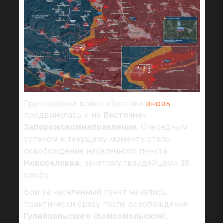
Группировка войск «Восток»
вновь
продвинулась и на
Восточно-
Запорожском
направлении
. Очередным
успехом к текущему моменту стало
освобождение населенного пункта
Новоселовка
, занятому гвардейцами 38
омсбр.
Бои за населенный пункт начались
практически сразу после освобождения
Гуляйпольского
(
Комсомольское
),