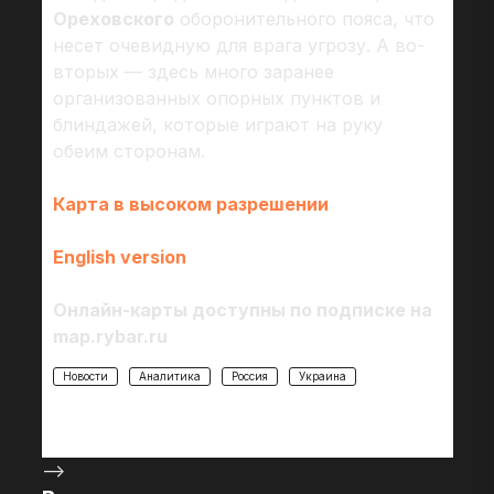
Ореховского
оборонительного пояса, что
несет очевидную для врага угрозу. А во-
вторых — здесь много заранее
организованных опорных пунктов и
блиндажей, которые играют на руку
обеим сторонам.
Карта в высоком разрешении
English version
Онлайн-карты доступны по подписке на
map.rybar.ru
Новости
Аналитика
Россия
Украина
-->