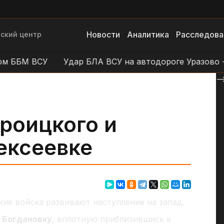
Новости
Аналитика
Расследова
ский центр
БМ ВСУ
Удар БЛА ВСУ на автодороге Уразово - Дал
--
роицкого и
ексеевке
ие войска развивают наступление на запад.
и
Богдановку
, вплотную приблизившись к