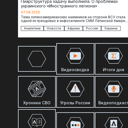
Пиарструктура задачу выполнила. О проблемах
украинского «Иностранного легиона»
07.08.2026
Тема латиноамериканских наемников на стороне ВСУ стала
одной из трендовых в инфосегменте СМИ Латинской Америки
И последние полгода оттуда идет…
Аналитика
Новости
Африка
Россия
Украина
Видеосводка
Итоги дня
Хроники СВО
Угрозы России
Видеоподкас