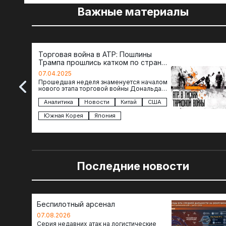
Важные материалы
Торговая война в АТР: Пошлины
Трампа прошлись катком по странам
региона
07.04.2025
Прошедшая неделя знаменуется началом
нового этапа торговой войны Дональда
Трампа — пошлины введены в отношении
импорта из более 100 стран…
Аналитика
Новости
Китай
США
Южная Корея
Япония
Последние новости
Беспилотный арсенал
07.08.2026
Серия недавних атак на логистические