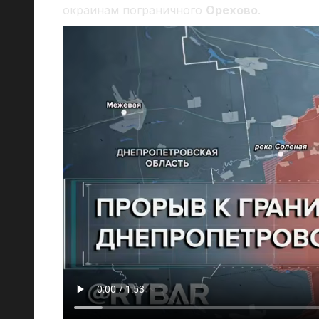
окраинам пограничного
Орехово
.