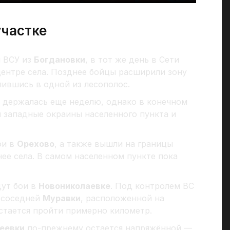
участке
и ВСУ из
Богдановки
, в тот же день в Сети
центре села. Позднее бойцы расширили зону
пившись в одной из лесополос.
держалась еще неделю, однако в конечном
и западные окраины населенного пункта и
ои в
Орехово
, а также вышли на границы
ее села. В самом населенном пункте пока
дут бои в
Новониколаевке
. Под контролем ВС
 соседней
Муравки
, расположенной на
остается пройти примерно километр.
еевки
по-прежнему остается напряжённой —