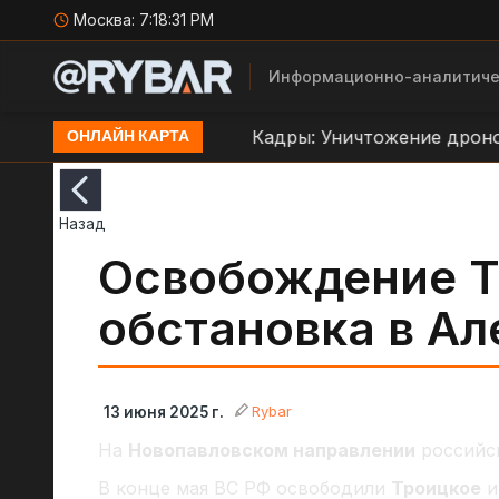
Москва:
7:18:32 PM
Информационно-аналитиче
аве ВСУ в Орехове
Кадры: Уничтожение дроном Б
ОНЛАЙН КАРТА
Назад
Освобождение Т
обстановка в Ал
Rybar
13 июня 2025 г.
На
Новопавловском направлении
российск
В конце мая ВС РФ освободили
Троицкое