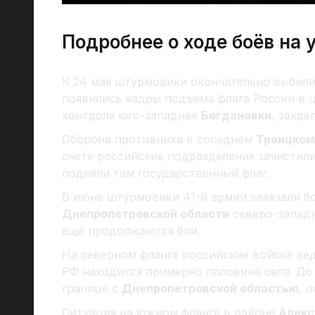
Подробнее о ходе боёв на 
К 24 мая штурмовики окончательно выбил
появились кадры подъема флага России в 
контроля юго-западнее
Богдановки
, закре
Оборона противника в соседнем
Троицком
счете российские подразделения зачистил
подняли там государственный флаг.
В июне штурмовики 41-й армии завязали б
Днепропетровской области
северо-западн
еще продолжаются бои.
На северном фланге российские войска ве
РФ находится примерно половина села. До
границе с
Днепропетровской областью
, 
Ситуация на южном фланге в районе
Алекс