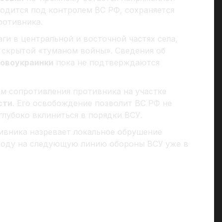
аходится под контролем ВС РФ, сохраняется
ротивника.
ги в центральной и восточной частях села,
я скрытой «туманом войны». Сведения об
овоукраинки
пока не подтверждаются
м сопротивления противника на участке
сти
. Его освобождение позволит ВС РФ не
глубоко вклиниться в порядки ВСУ.
ивника назревает локальное обрушение
ыходу на следующую линию обороны ВСУ уже в