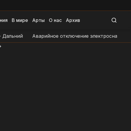
ния
В мире
Арты
О нас
Архив
ьний
Аварийное отключение электроснабжения в н
>