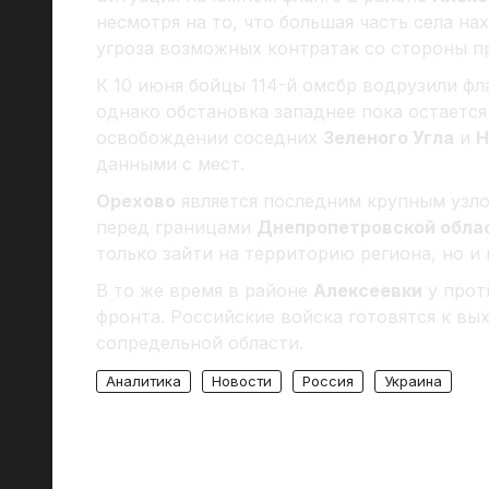
несмотря на то, что большая часть села н
угроза возможных контратак со стороны п
К 10 июня бойцы 114-й омсбр водрузили фла
однако обстановка западнее пока остаетс
освобождении соседних
Зеленого Угла
и
Н
данными с мест.
Орехово
является последним крупным узло
перед границами
Днепропетровской обла
только зайти на территорию региона, но и 
В то же время в районе
Алексеевки
у прот
фронта. Российские войска готовятся к в
сопредельной области.
Аналитика
Новости
Россия
Украина