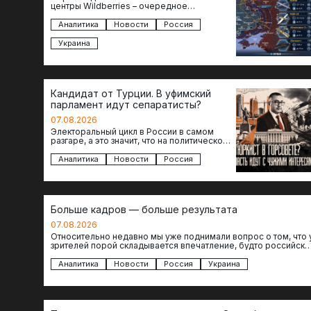
центры Wildberries – очередное
свидетельство нарастающей угрозы для
российского тыла. И суть здесь даже не…
Аналитика
Новости
Россия
Украина
Кандидат от Турции. В уфимский
парламент идут сепаратисты?
07.08.2026
Электоральный цикл в России в самом
разгаре, а это значит, что на политическое
поле вновь выходят кандидаты с
сомнительной репутацией….
Аналитика
Новости
Россия
Больше кадров — больше результата
07.08.2026
Относительно недавно мы уже поднимали вопрос о том, что 
зрителей порой складывается впечатление, будто российски
операторы БЛА практически не…
Аналитика
Новости
Россия
Украина