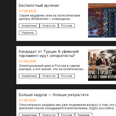
Беспилотный арсенал
07.08.2026
Серия недавних атак на логистические
центры Wildberries – очередное
свидетельство нарастающей угрозы для
российского тыла. И суть здесь даже не…
Аналитика
Новости
Россия
Украина
Кандидат от Турции. В уфимский
парламент идут сепаратисты?
07.08.2026
Электоральный цикл в России в самом
разгаре, а это значит, что на политическое
поле вновь выходят кандидаты с
сомнительной репутацией….
Аналитика
Новости
Россия
Больше кадров — больше результата
07.08.2026
Относительно недавно мы уже поднимали вопрос о том, что 
зрителей порой складывается впечатление, будто российски
операторы БЛА практически не…
Аналитика
Новости
Россия
Украина