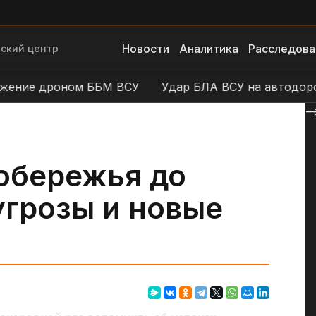
Новости
Аналитика
Расследова
ский центр
ие дроном ББМ ВСУ
Удар БЛА ВСУ на автодороге У
--
побережья до
угрозы и новые