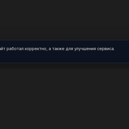
айт работал корректно, а также для улучшения сервиса.
О НАС
ПРОЕКТ
О проекте
Арты
Видео