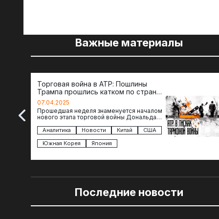
Важные материалы
Торговая война в АТР: Пошлины
Трампа прошлись катком по странам
региона
07.04.2025
Прошедшая неделя знаменуется началом
нового этапа торговой войны Дональда
Трампа — пошлины введены в отношении
импорта из более 100 стран…
Аналитика
Новости
Китай
США
Южная Корея
Япония
Последние новости