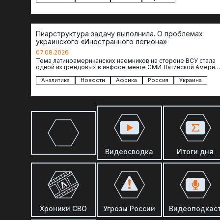
Пиарструктура задачу выполнила. О проблемах
украинского «Иностранного легиона»
07.08.2026
Тема латиноамериканских наемников на стороне ВСУ стала
одной из трендовых в инфосегменте СМИ Латинской Америки
И последние полгода оттуда идет…
Аналитика
Новости
Африка
Россия
Украина
Видеосводка
Итоги дня
Хроники СВО
Угрозы России
Видеоподкас