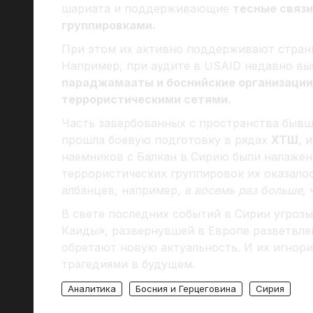
шариата и поддерживающие
тесные связ
группировками.
При этом их активно поддерживают страны
Например, при аудите в USAID недавно вы
параджамааты и боснийские организации
террористическими сетями.
Часть завербованных с пространства быв
прошла боевую подготовку в рядах
ХТШ
, 
наемников с Балкан в Сирию были налажены 
террористических группировок их оказало
албанцев, например,
в восемь раз больше,
В свете последних событий в Сирии угрозы
Каиды», развернувшей в Европе разветвле
обретают новую актуальность. И их игнор
трагедиями в будущем.
Аналитика
Босния и Герцеговина
Сирия