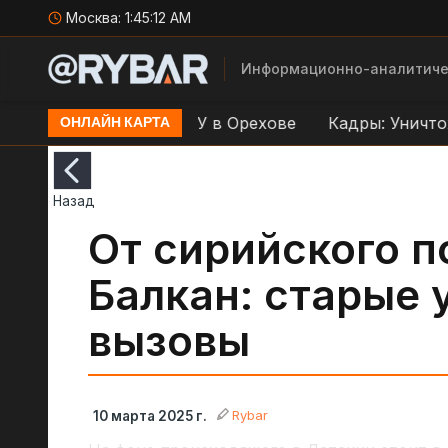
Москва:
1:45:13 AM
Информационно-аналитиче
ар по переправе ВСУ в Орехове
Кадры: Уничтожен
ОНЛАЙН КАРТА
Назад
От сирийского 
Балкан: старые 
вызовы
Rybar
10 марта 2025 г.