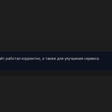
айт работал корректно, а также для улучшения сервиса.
О НАС
ПРОЕКТ
О проекте
Арты
Видео