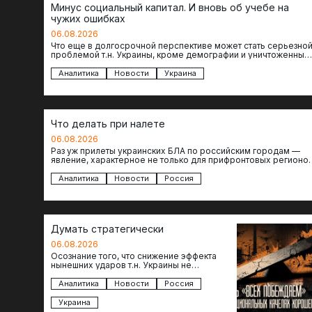
Минус социальный капитал. И вновь об учебе на
чужих ошибках
06.08.2026
Что еще в долгосрочной перспективе может стать серьезно
проблемой т.н. Украины, кроме демографии и уничтоженных
объектов инфраструктуры, восстановление которых будет…
Аналитика
Новости
Украина
Что делать при налете
06.08.2026
Раз уж прилеты украинских БЛА по российским городам —
явление, характерное не только для прифронтовых регионов
то становится логичным вопрос…
Аналитика
Новости
Россия
Думать стратегически
06.08.2026
Осознание того, что снижение эффекта
нынешних ударов т.н. Украины не
равноценно исчерпанию ее возможностей
— повод задаться вопросом: что делать…
Аналитика
Новости
Россия
Украина