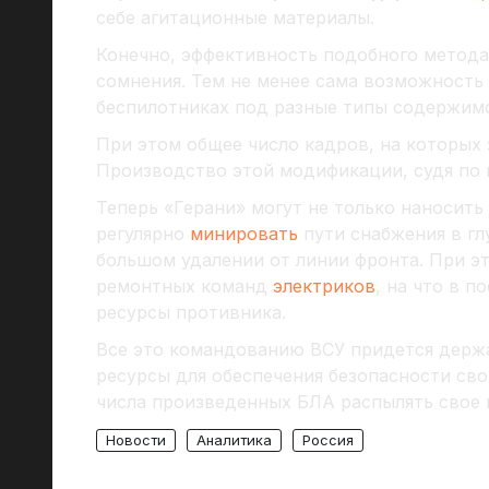
себе агитационные материалы.
Конечно, эффективность подобного метода
сомнения. Тем не менее сама возможность
беспилотниках под разные типы содержимо
При этом общее число кадров, на которых 
Производство этой модификации, судя по в
Теперь «Герани» могут не только наносить
регулярно
минировать
пути снабжения в гл
большом удалении от линии фронта. При 
ремонтных команд
электриков
, на что в 
ресурсы противника.
Все это командованию ВСУ придется держа
ресурсы для обеспечения безопасности св
числа произведенных БЛА распылять свое 
Новости
Аналитика
Россия