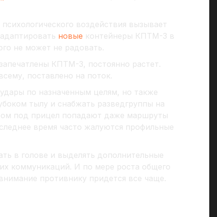
 психологического воздействия вызывает
 адаптировать
новые
контейнеры КПТМ-3 в
го не может не радовать.
запечатлены КПТМ-3, постоянно растет.
сему, поставлено на поток.
 удары по назначенным целям, но также
убоком тылу и снабжать разведгруппы на
этом под прицел попадают даже маршруты
последнее время часто жалуются профильные
ть в голове и выделять дополнительные
оих коммуникаций. И по мере роста общего
внимание противнику придется все чаще.