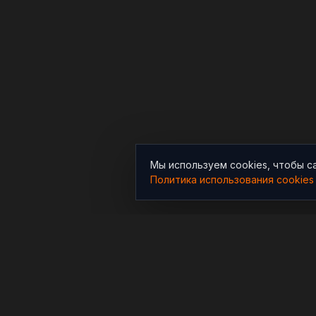
Мы используем cookies, чтобы с
Политика использования cookies
РАЗДЕЛЫ
Новости
Независимый информационно-
аналитический проект,
Аналитика
освещающий конфликты и