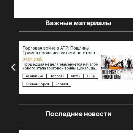
Важные материалы
Торговая война в АТР: Пошлины
Трампа прошлись катком по странам
региона
07.04.2025
Прошедшая неделя знаменуется началом
нового этапа торговой войны Дональда
Трампа — пошлины введены в отношении
импорта из более 100 стран…
Аналитика
Новости
Китай
США
Южная Корея
Япония
Последние новости