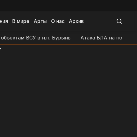
ния
В мире
Арты
О нас
Архив
ктам ВСУ в н.п. Бурынь
Атака БЛА на позиции ВСУ 
>