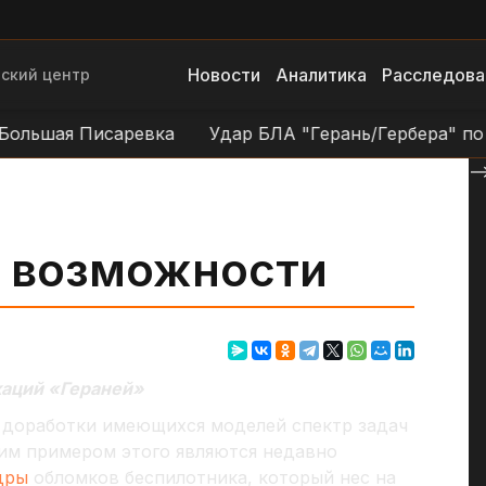
Новости
Аналитика
Расследова
ский центр
ьшая Писаревка
Удар БЛА "Герань/Гербера" по объе
--
 возможности
аций «Гераней»
 доработки имеющихся моделей спектр задач
ким примером этого являются недавно
дры
обломков беспилотника, который нес на