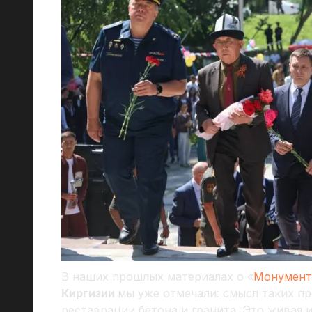
В наших прошлых материалах о «
Монумент
Киргизии
мы уже отмечали: смысл таких п
реставрации бетона и гранита. Это живая 