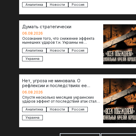
то становится логичным вопрос…
Аналитика
Новости
Россия
Думать стратегически
06.08.2026
Осознание того, что снижение эффекта
нынешних ударов т.н. Украины не
равноценно исчерпанию ее возможностей
— повод задаться вопросом: что делать…
Аналитика
Новости
Россия
Украина
Нет, угроза не миновала. О
рефлексии и последствиях ее
отсутствия
06.08.2026
Спустя несколько месяцев украинских
ударов эффект от последствий атак стал
менее острым: с бензином стало легче,
коллапса розничной торговли не…
Аналитика
Новости
Россия
Украина