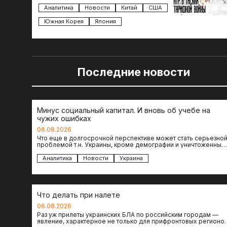
Трампа — пошлины введены в отношении
импорта из более 100 стран…
Аналитика
Новости
Китай
США
Южная Корея
Япония
Последние новости
Минус социальный капитал. И вновь об учебе на
чужих ошибках
06.08.2026
Что еще в долгосрочной перспективе может стать серьезно
проблемой т.н. Украины, кроме демографии и уничтоженных
объектов инфраструктуры, восстановление которых будет…
Аналитика
Новости
Украина
Что делать при налете
06.08.2026
Раз уж прилеты украинских БЛА по российским городам —
явление, характерное не только для прифронтовых регионов