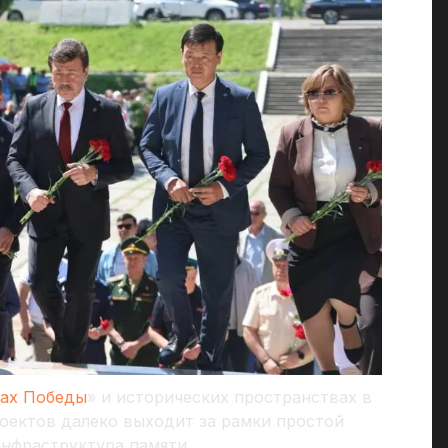
ах Победы
» и исторических пространствах в
роектов далеко выходит за рамки простой
инфраструктура памяти.