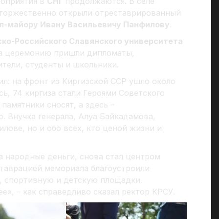
роприятия в
СНГ
продолжаются. В селе
торжественно открыли отреставрированный
л-майору Ивану Васильевичу Панфилову
.
ко-Российского Славянского университета
На церемонию пришли дипломаты,
тели, студенты и школьники.
л: на фронт из Киргизской ССР ушло около
ась, 74 киргиза стали Героями Советского
 памятники сносят, а здесь –
. Внучка генерала, Алуа Байкадамова,
илове, но и обо всех, кто ценой жизни и
а народные деньги, снова стал центром
ставрацией мемориала благоустроили
, спортивную и детскую площадки.
е», – как справедливо сказал ректор КРСУ.