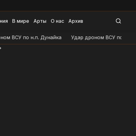
ния
В мире
Арты
О нас
Архив
 по н.п. Дунайка
Удар дроном ВСУ по н.п. Головчи
>