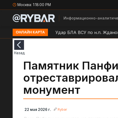
Москва:
1:18:01 PM
Информационно-аналитиче
асноорловский
Удар БЛА ВСУ по н.п. Жданов
Уда
ОНЛАЙН КАРТА
Назад
Памятник Панфи
отреставрирова
монумент
Rybar
22 мая 2026 г.