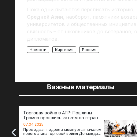
Пока одни пытаются переписать историю, 
Средней Азии
, наоборот, памятники возв
университетов и общественных инициатив.
связность – от школьников до ветеранов, 
дипломатов.
Новости
Киргизия
Россия
Важные материалы
Торговая война в АТР: Пошлины
Трампа прошлись катком по странам
региона
07.04.2025
Прошедшая неделя знаменуется началом
нового этапа торговой войны Дональда