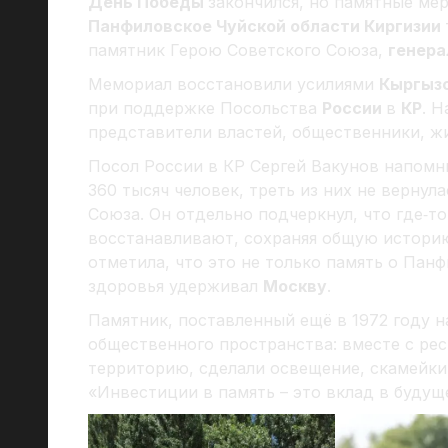
День Победы
закончился, но памятные ме
Панфиловское Чуйской области Киргизии
памятник Герою Советского Союза,
генера
Мемориал восстановили усилиями
Кыргызс
при поддержке Посольства
России
в
КР
. 
представители властей, общественники, жи
Посол России в КР Сергей Вакунов напомни
360 тысяч человек, треть из них не вернул
Союза. Он отдельно подчеркнул, что где‑то
восстанавливают, сохраняя общую историю
отметила, что это не только память о Панф
здоровья удерживал
Москву
.
Памятник, поставленный ещё в 1972 году н
общественного пространства: вместе с ре
территорию, сделали освещение, скамейки
«Инвестиции в память – это вклад в будуще