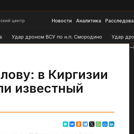
Новости
Аналитика
Расследова
ский центр
р дроном ВСУ по н.п. Смородино
Удар дроном ВСУ
--
лову: в Киргизии
ли известный