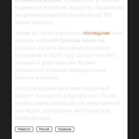
военнослужащих
. Содействие в обмене
оказывали Арабские Эмираты. Украинские
же формирования получили назад
175
своих пленных.
Также из плена вернулись
последние
семь
мирных жителей
Курской
области
,
которых выкрал противник во время
вторжения в 2024 году. Среди них пять
женщин и двое мужчин. Взамен
украинской стороне переданы семь
мирных жителей.
Освобожденные россияне на данный
момент находятся в Белоруссии. После
необходимых медицинских мероприятий
они будут доставлены на Родину для
реабилитации.
Новости
Россия
Украина