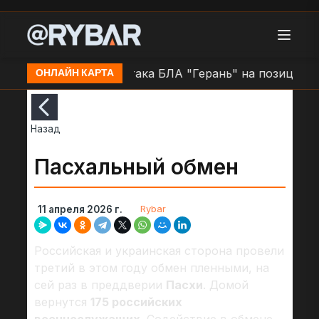
не н.п. Очаков
Атака БЛА "Герань" на позиции ВСУ
ОНЛАЙН КАРТА
Назад
Пасхальный обмен
Rybar
11 апреля 2026 г.
Российская и украинская сторона провели
третий в этом году обмен пленными, на
сей раз в преддверии
Пасхи
. Домой
вернутся
175 российских