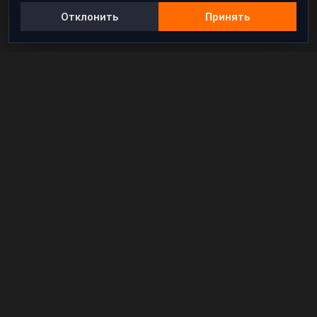
Отклонить
Принять
Независимый информационно-аналитический
проект, освещающий конфликты и геополитические
события в мире.
РАЗДЕЛЫ
Новости
Аналитика
Расследования
В мире