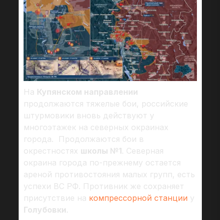
На
Купянском направлении
продолжаются тяжелые бои, российские
штурмовики вновь действуют у
многоэтажек на северных окраинах
города. Продолжаются бои в
окрестностях
школы №1
. Северная
окраина города по-прежнему остается
ареной противостояния малых групп, есть
успехи ВС РФ. Противник же сохраняет
присутствие на
компрессорной станции
у
Голубовки
.