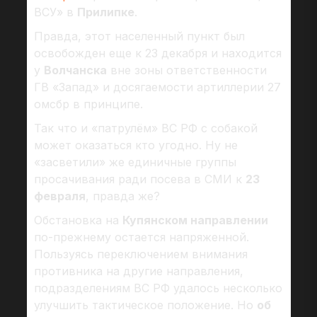
ВСУ» в
Прилипке
.
Правда, этот населенный пункт был
освобожден еще к 23 декабря и находится
у
Волчанска
вне зоны ответственности
ГВ «Запад» и досягаемости артиллерии 27
омсбр в принципе.
Так что и «патрулём» ВС РФ с собакой
может оказаться кто угодно. Ну не
«засветили» же единичные группы
просачивания ради посева в СМИ к
23
февраля
, правда же?
Обстановка на
Купянском направлении
по-прежнему остается напряженной.
Пользуясь переключением внимания
противника на другие направления,
подразделениям ВС РФ удалось несколько
улучшить тактическое положение. Но
об