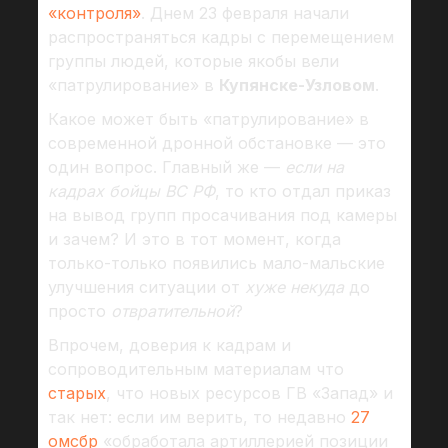
«контроля»
. Днем 23 февраля начали
распространяться кадры с перемещением
группы людей, которые якобы вели
«патрулирование» в
Купянске-Узловом
.
Какое может быть «патрулирование» в
современной дронной обстановке — это
один вопрос. Главный же —
если на
кадрах бойцы ВС РФ
, то кто отдал приказ
на вывод групп просачивания под камеры
и зачем? И это в тот момент, когда
только-только появились мало-мальские
улучшения ситуации от
хуже некуда
до
просто
отвратительной
?
Впрочем, доверия к кадрам и
сопроводительным материалам что
старых
, что новых ресурсов ГВ «Запад» и
так нет: если им верить, то недавно
27
омсбр
«обработала артиллерией позиции