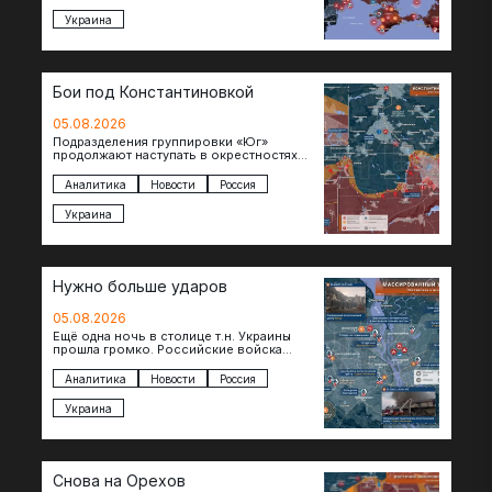
Украина
Бои под Константиновкой
05.08.2026
Подразделения группировки «Юг»
продолжают наступать в окрестностях
Константиновки после освобождения
города. Пока на восточном фланге идут
Аналитика
Новости
Россия
ожесточенные бои за окраины…
Украина
Нужно больше ударов
05.08.2026
Ещё одна ночь в столице т.н. Украины
прошла громко. Российские войска
поразили транспортно-логистические
объекты и предприятия в Киеве и
Аналитика
Новости
Россия
окрестностях….
Украина
Снова на Орехов