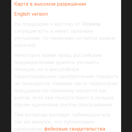
Карта в высоком разрешении
English version
На плацдарме к востоку от
Оскола
ситуация хоть и имеет признаки
улучшения, по-прежнему остается крайне
сложной.
Некоторое время назад российским
подразделениям удалось улучшить
позиции, но о масштабных
территориальных приобретениях говорить
не приходится. Немалая часть территории
плацдарма по-прежнему числится как
взятая, хотя там присутствуют в лучшем
случае единичные группы просачивания.
Тем вопиюще выглядят публикации все
тех же каналов, что публиковали
однозначно
фейковые свидетельства