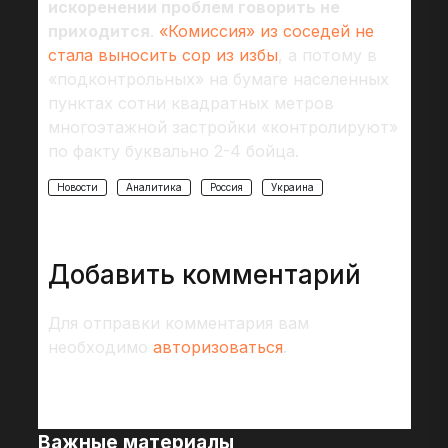
искоренении проблем говорить не
приходится
.
«Комиссия» из соседей не
стала выносить сор из избы
, а потому в
«подконтрольных» на бумаге населенных
пунктах сотни квадратных метров
многоэтажной застройки «контролируют»
по факту буквально 2-4 бойца.
Новости
Аналитика
Россия
Украина
Добавить комментарий
Для отправки комментария вам
необходимо
авторизоваться
.
Важные материалы