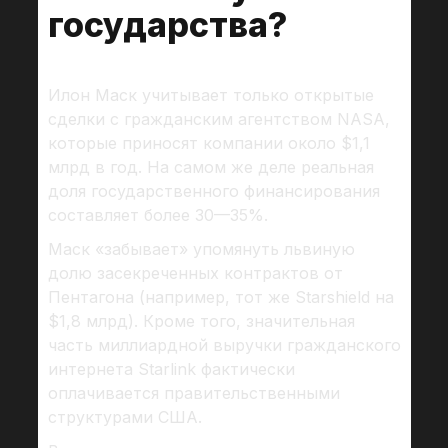
государства?
Илон Маск учитывает только открытые
сделки с гражданским агентством NASA,
которые приносят компании около $1,1
млрд в год. На самом же деле реальная
доля государственного финансирования
составляет более 30—35%.
Маск «забывает» упомянуть львиную
долю засекреченных контрактов от
Пентагона (например, тот же Starshield на
$1,8 млрд). Кроме того, значительная
часть миллиардной выручки гражданского
интернета Starlink фактически
оплачивается правительственными
структурами США.