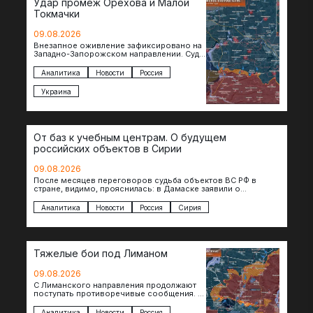
Удар промеж Орехова и Малой
Токмачки
09.08.2026
Внезапное оживление зафиксировано на
Западно-Запорожском направлении. Судя
по появляющимся кадрам, российские
подразделения предприняли рывок в
Аналитика
Новости
Россия
сторону западных окраин Малой
Токмачки…
Украина
От баз к учебным центрам. О будущем
российских объектов в Сирии
09.08.2026
После месяцев переговоров судьба объектов ВС РФ в
стране, видимо, прояснилась: в Дамаске заявили о
подписании меморандума по трансформации базы…
Аналитика
Новости
Россия
Сирия
Тяжелые бои под Лиманом
09.08.2026
С Лиманского направления продолжают
поступать противоречивые сообщения. В
нескольких населенных пунктах
продолжаются ожесточенные бои, а из
Аналитика
Новости
Россия