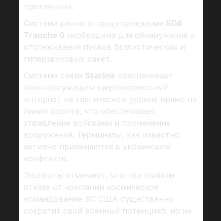
противника.
Система раннего предупреждения
SDA
Tranche 0
необходима для обнаружения и
отслеживания пусков баллистических и
гиперзвуковых ракет.
Система связи
Starlink
обеспечивает
военнослужащим широкополосный
интернет на тактическом уровне прямо на
линии фронта, что обеспечивает
управление войсками и применение
вооружения. Терминалы, как известно,
активно применяются в украинском
конфликте.
Эксперты отмечают, что при полном
отказе от компании космическое
командование ВС США существенно
сократит свой военный потенциал, но не