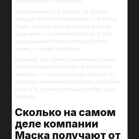
уничтожит его полностью.
Одновременно со SpaceX на орбиту
выводят спутники компании ULA и Blue
Origin, правда их доля крайне мала по
сравнению с компанией Маска. И для
наращивания темпов потребуются и
время, и новые вложения.
Впрочем, для самого бизнесмена такой
симбиоз крайне выгоден. В компании
заявляют, что доля выручки SpaceX по
государственным контрактам составляет
лишь 5%, однако реальные цифры куда
больше.
Сколько на самом
деле компании
Маска получают от