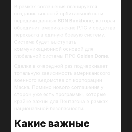
В рамках соглашения планируется
создание военной орбитальной сети
передачи данных
SDN Backbone
, которая
объединит американские РЛС и средства
перехвата в единую боевую систему.
Система будет выступать
коммуникационной основой для
глобальной системы ПРО
Golden Dome.
Сделка в очередной раз подчеркивает
тотальную зависимость американского
военного ведомства от корпорации
Маска. Помимо нового соглашения у
сторон уже есть программы, которые
крайне важны для Пентагона в рамках
национальной безопасности.
Какие важные