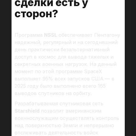
сделки есть у
сторон?
Программа
NSSL
обеспечивает Пентагону
надежный, регулярный и на сегодняшний
день практически безальтернативный
доступ в космос для вывода тяжелых и
секретных военных нагрузок. На данный
момент по этой программе SpaceX
выполняет 95% всех запусков США — в
2025 году было выполнено всего 165
выводов спутников на орбиту.
Разрабатываемая спутниковая сеть
Starshield
позволит американским
военнослужащим осуществлять контроль
над поверхностью Земли и непрерывно
отслеживать деятельность войск