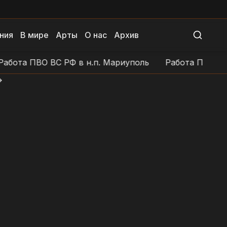
ния
В мире
Арты
О нас
Архив
та ПВО ВС РФ в н.п. Мариуполь
Работа ПВО ВС РФ 
>