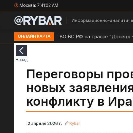
Москва:
7:41:03 AM
Информационно-аналитиче
се ДКАД
Работа ПВО ВС РФ на трассе "Донецк - Ма
ОНЛАЙН КАРТА
Назад
Переговоры про
новых заявлени
конфликту в Ир
Rybar
2 апреля 2026 г.