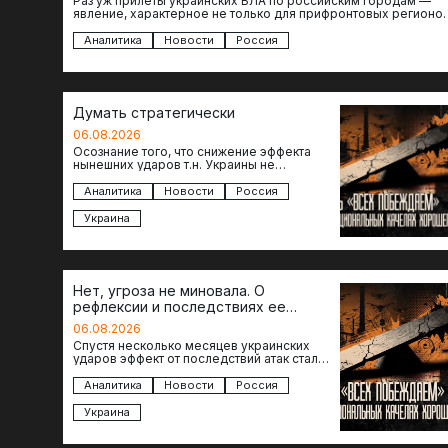
Раз уж прилеты украинских БЛА по российским городам —
явление, характерное не только для прифронтовых регионов
то становится логичным вопрос…
Аналитика
Новости
Россия
Думать стратегически
06.08.2026
Осознание того, что снижение эффекта
нынешних ударов т.н. Украины не
равноценно исчерпанию ее возможностей
— повод задаться вопросом: что делать…
Аналитика
Новости
Россия
Украина
Нет, угроза не миновала. О
рефлексии и последствиях ее
отсутствия
06.08.2026
Спустя несколько месяцев украинских
ударов эффект от последствий атак стал
менее острым: с бензином стало легче,
коллапса розничной торговли не…
Аналитика
Новости
Россия
Украина