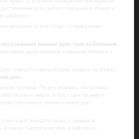
ила новость о новом обращении президента
 достижении всех целей операции в Иране и
аз наоборот.
ую риторику и выступил с очередными
 продолжение боевых действий на Ближнем
к ключевые цели военной операции «близки к
ируют нанести «мощнейшие удары» по Ирану,
ный век».
ском проливе. По его мнению, им должны
нспортировки нефти. А рост цен на нефть
извал союзников принять меры для
 уничтожат каждого нового лидера и
, а также энергетическую и нефтяную