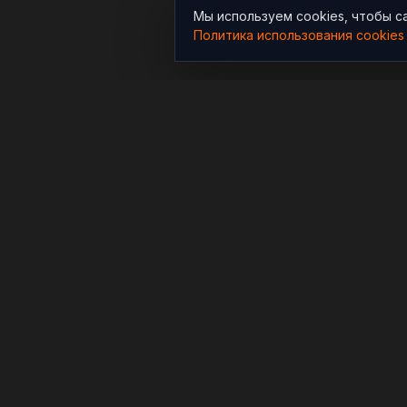
Мы используем cookies, чтобы с
Политика использования cookies
РАЗДЕЛЫ
Новости
Независимый информационно-
аналитический проект,
Аналитика
освещающий конфликты и
Расследования
геополитические события в
мире.
В мире
© 2025 RYBAR. Все права защищены.