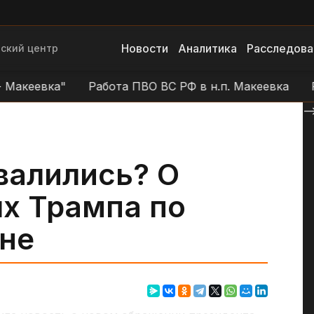
Новости
Аналитика
Расследова
ский центр
кеевка"
Работа ПВО ВС РФ в н.п. Макеевка
Рабо
--
валились? О
ях Трампа по
ане