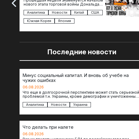
Прошедшая неделя знаменуется началом
нового этапа торговой войны Дональда
Трампа — пошлины введены в отношении
импорта из более 100 стран…
Аналитика
Новости
Китай
США
Южная Корея
Япония
Последние новости
Минус социальный капитал. И вновь об учебе на
чужих ошибках
06.08.2026
Что еще в долгосрочной перспективе может стать серьезно
проблемой т.н. Украины, кроме демографии и уничтоженных
объектов инфраструктуры, восстановление которых будет…
Аналитика
Новости
Украина
Что делать при налете
06.08.2026