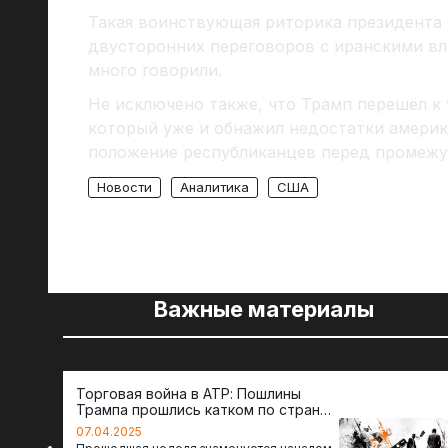
Такая воинствующая риторика президента
двусторонних переговоров с иранскими вл
много говорили.
Не исключено также, что Трамп перешёл к 
который уже и обнажил недостатки америк
положение республиканцев перед промеж
Новости
Аналитика
США
Важные материалы
Торговая война в АТР: Пошлины
Трампа прошлись катком по странам
региона
07.04.2025