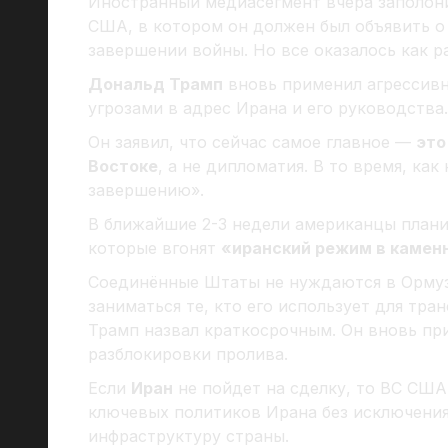
Иностранный медиасегмент вчера заполон
США, в котором он должен был объявить о
завершении войны. Но все оказалось как р
Дональд Трамп
вновь применил агрессивн
угрозами в адрес Ирана и его руководства.
Он заявил, что сейчас самое главное —
это
Востоке
, а не дипломатия. В то время, ка
завершению».
В ближайшие 2-3 недели американцы план
которые вгонят
«иранский режим в камен
Соединённые Штаты не нуждаются в Ормуз
заниматься те, кто его использует для тра
Трамп назвал краткосрочным. Он вновь пр
разблокировки пролива.
Если
Иран
не пойдет на сделку, то ВС США
ключевых политиков Ирана без исключения
инфраструктуру страны.