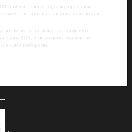
 США обусловлена, видимо, провалом
астями, о которых последние недели так
угрозам из-за затягивания конфликта,
анского ВПК, и негативно повлиял на
уточными выборами.
72 часа на сборы: к чему СМИ
«Д
готовят британцев?
07
07.04.2025
Мы
че