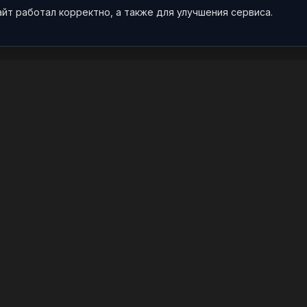
айт работал корректно, а также для улучшения сервиса.
О НАС
ПРОЕКТ
О проекте
Арты
Видео