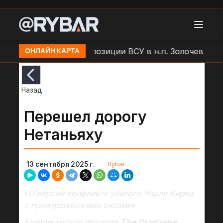
р БЛА "Молния" по позиции ВСУ в н.п. Золочев
Арт
ОНЛАЙН КАРТА
Назад
Перешел дорогу
Нетаньяху
Rybar
13 сентября 2025 г.
«
О версии конфликта убитого Чарли Кирка
с произраильскими силами
»
Американское издание
The Grayzone