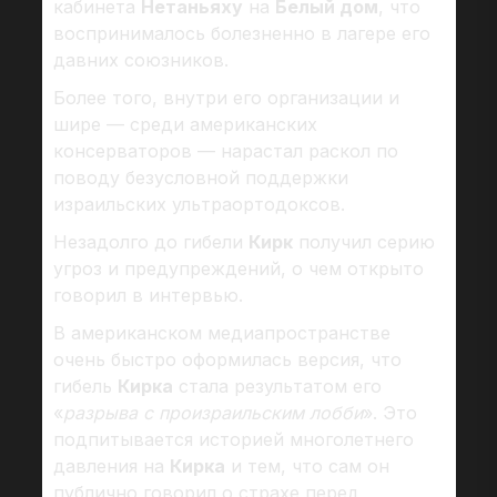
кабинета
Нетаньяху
на
Белый дом
, что
воспринималось болезненно в лагере его
давних союзников.
Более того, внутри его организации и
шире — среди американских
консерваторов — нарастал раскол по
поводу безусловной поддержки
израильских ультраортодоксов.
Незадолго до гибели
Кирк
получил серию
угроз и предупреждений, о чем открыто
говорил в интервью.
В американском медиапространстве
очень быстро оформилась версия, что
гибель
Кирка
стала результатом его
«
разрыва с произраильским лобби
». Это
подпитывается историей многолетнего
давления на
Кирка
и тем, что сам он
публично говорил о страхе перед