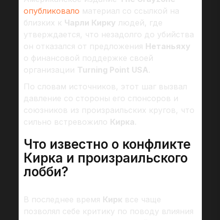
опубликовало
материал со ссылкой на
близких к
Чарли Кирку
людей, где
утверждается, что незадолго до убийства
он отказался от предложения
Нетаньяху
о финансовой поддержке своей
организации
Turning Point USA
.
По словам источников, этот шаг вызвал
давление со стороны его спонсоров и
союзников из произраильских кругов, что
сильно встревожило
Кирка
.
Что известно о конфликте
Кирка и произраильского
лобби?
В последнее время
Кирк
все чаще
позволял себе критику по поводу влияния