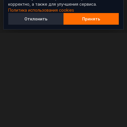
корректно, а также для улучшения сервиса.
Политика использования cookies
Отклонить
Принять
Независимый информационно-аналитический
проект, освещающий конфликты и геополитические
события в мире.
РАЗДЕЛЫ
Новости
Аналитика