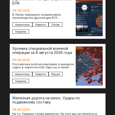
БЛА
09.08.2026
В Литве планируют локализовать
производство дронов для ВСУ.
Соглашение в формате Drone Deal
президенты Гитанас Науседа и Владимир
Аналитика
Новости
Литва
Зеленский подписали…
Украина
Хроника специальной военной
операции за 8 августа 2026 года
09.08.2026
Российские войска атаковали очередное
судно в окрестностях Одессы, а также
поразили склады в Харьковской, Киевской
и Черниговской областях. В Сумской…
Аналитика
Новости
Россия
Украина
Железная дорога на износ. Удары по
подвижному составу
08.08.2026
На т.н. Украине снова жалуются. На этот раз на перебои в