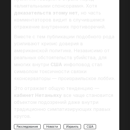
«влиятельными спонсорами». Хотя
доказательств этому нет
, но часть
комментаторов видит в случившемся
отражение внутренних противоречий.
Вместе с тем публикации подобного рода
усиливают кризис доверия в
американской политике. Независимо от
реальных обстоятельств убийства, для
многих внутри
США
инфоповод стал
символом токсичности связки
«консерваторы — произраильское лобби».
Это отражает общую тенденцию —
кабинет Нетаньяху
все чаще становится
объектом подозрений даже внутри
традиционно симпатизирующих правых
кругов.
Расследования
Новости
Израиль
США