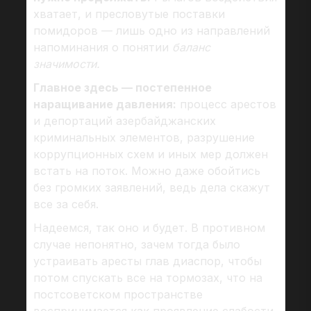
хватает, и пресловутые поставки
помидоров — лишь одно из направлений
напоминания о понятии
баланс
значимости.
Главное здесь — постепенное
наращивание давления:
процесс арестов
и депортаций азербайджанских
криминальных элементов, разрушение
коррупционных схем и иных мер должен
встать на поток. Можно даже обойтись
без громких заявлений, ведь дела скажут
все за себя.
Надеемся, так оно и будет. В противном
случае непонятно, зачем тогда было
устраивать аресты глав диаспор, чтобы
потом спускать все на тормозах, что на
постсоветском пространстве
воспринимается как проявление слабости.