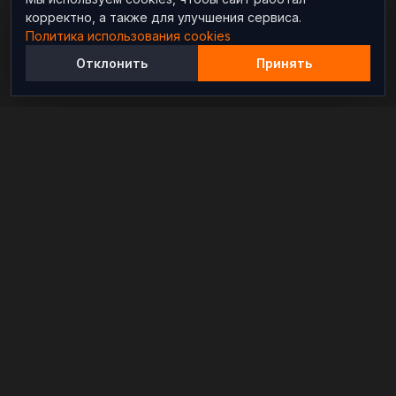
корректно, а также для улучшения сервиса.
Политика использования cookies
Отклонить
Принять
Независимый информационно-аналитический
проект, освещающий конфликты и геополитические
события в мире.
РАЗДЕЛЫ
Новости
Аналитика