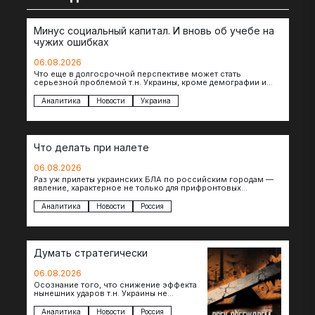
Минус социальный капитал. И вновь об учебе на
чужих ошибках
06.08.2026
Что еще в долгосрочной перспективе может стать
серьезной проблемой т.н. Украины, кроме демографии и
уничтоженных объектов инфраструктуры, восстановление
которых будет…
Аналитика
Новости
Украина
Что делать при налете
06.08.2026
Раз уж прилеты украинских БЛА по российским городам —
явление, характерное не только для прифронтовых
регионов, то становится логичным вопрос…
Аналитика
Новости
Россия
Думать стратегически
06.08.2026
Осознание того, что снижение эффекта
нынешних ударов т.н. Украины не
равноценно исчерпанию ее
возможностей — повод задаться
Аналитика
Новости
Россия