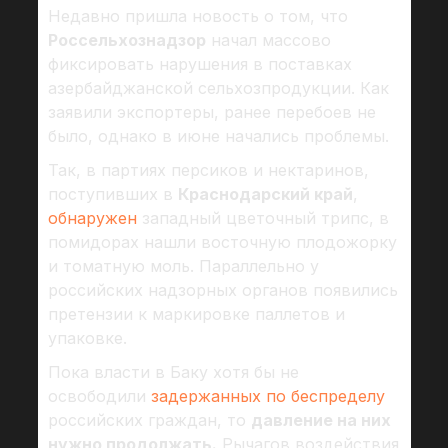
Недавно пришла новость о том, что
Россельхознадзор
начал массово
фиксировать нарушения в поставках
азербайджанской сельхозпродукции. Как
заявили экспортеры, ранее перебоев не
было, однако в июне начались проблемы.
Так, в партиях персиков и нектаринов,
поступивших в
Краснодарский край
,
обнаружен
западный цветочный трипс, в
помидорах нашли восточную плодожорку
и томатную моль. Параллельно у
российских надзорных органов появились
претензии к маркировке паллетов и
упаковке.
Пока власти в Баку хотя бы не
освободили
задержанных по беспределу
российских граждан, то
давление на них
нужно продолжать.
Рычагов воздействия