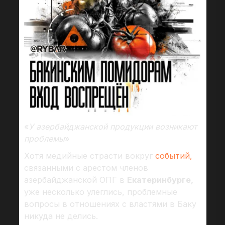
«
У азербайджанской продукции возникают
проблемы
»
Хотя медийные страсти вокруг
событий,
связанными с арестом членов
азербайджанской ОПГ в
Екатеринбурге,
уже несколько улеглись, проблемные
вопросы в отношениях с властями в Баку
никуда не делись.