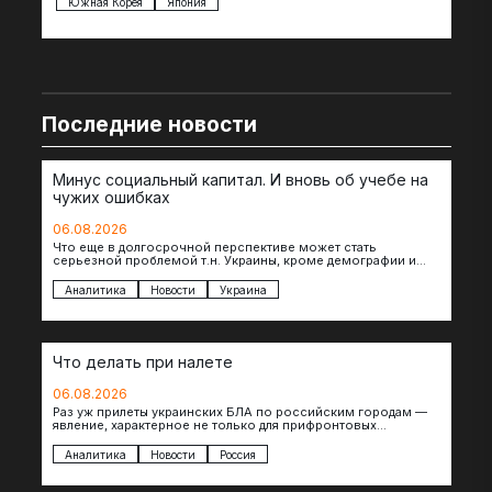
Южная Корея
Япония
Ве
Последние новости
Минус социальный капитал. И вновь об учебе на
чужих ошибках
06.08.2026
Что еще в долгосрочной перспективе может стать
серьезной проблемой т.н. Украины, кроме демографии и
уничтоженных объектов инфраструктуры, восстановление
которых будет…
Аналитика
Новости
Украина
Что делать при налете
06.08.2026
Раз уж прилеты украинских БЛА по российским городам —
явление, характерное не только для прифронтовых
регионов, то становится логичным вопрос…
Аналитика
Новости
Россия