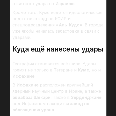
ответного удара по
Израилю
.
Кроме того, Куме ведётся идеологическая
подготовка кадров КСИР и
спецподразделения
«Аль-Кудс»
. В городе
уже якобы началась забастовка в связи с
ударами.
Куда ещё нанесены удары
География становится всё шире. Удары
гремят не только в Тегеране и
Куме
, но и
Исфахане
.
В
Исфахане
расположен крупнейший
ядерный научный центр в Иране, а также
авиабаза Шекари
. Также в
Зерденджане
под Исфаханом находится
завод по
обогащению урана
.