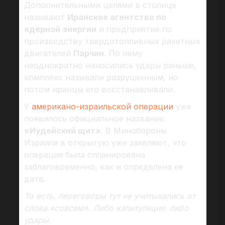
Дополнительными целями в столице
называют
Иранское агентство по
ядерной энергии
и предприятие по
производству твердотопливных ракетных
двигателей
Парчин
. По нему
неоднократно наносились удары раньше,
комплекс называли разрушенным, но
потом иранцы его восстанавливали.
У
американо-израильской операции
уже
появилось официальное название:
«Иудейский щит»
. В Минобороны
Израиля в открытую уже заявляют, что
операция была спланирована
заблаговременно, как и определена её
дата.
То есть, переговоры тут не учитывались от
слова «совсем». Либо капитуляция, либо
удары.