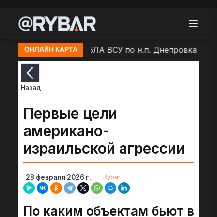
 Балаклея
Удар БЛА ВСУ по н.п. Днепровка
Ост
ОНЛАЙН КАРТА
Назад
Первые цели
американо-
израильской агрессии
Rybar
28 февраля 2026 г.
По каким объектам бьют в