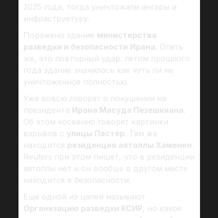
2025 года, тогда уничтожали ангары и
инфраструктуру.
Поражено здание
министерства
разведки и безопасности Ирана
. Опять
же, это повторный удар: летом прошлого
года здание значилось как чуть ли не
уничтоженное полностью.
Уже вовсю говорят о покушении на
президента
Ирана Масуда Пезешкиана
.
Об этом косвенно говорят картинки
взрывов с
улицы Пастёр
. Там же
находится
резиденция аятоллы Хаменеи
.
Reuters при этом пишет, что в резиденции
аятоллы нет и он вообще в другом месте
находится в безопасности.
Ещё одной из целей называют
Организацию разведки КСИР
, но какое