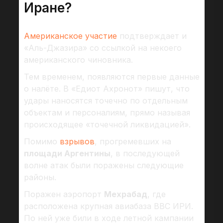
Иране?
Американское участие
подтверждает и
«Аль-Джазира» со ссылкой на некоего
американского чиновника.
Тем временем, появляются первые данные
о налёте. В «Едиот Ахронот» пишут, что
удары наносятся точечно по отдельным
объектам и персоналиям, прямо называя
происходящее «точечной ликвидацией».
Помимо
взрывов
, прогремевших на
площади Аргентины
, в последующей
волне атак были поражены следующие
районы.
Поражен аэропорт
Мехрабад
, где
расположена крупная авиабаза ВВС ИРИ.
По ней уже били в ходе летной кампании