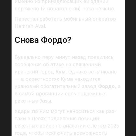
именно из принадлежащих ей зданий
поражено (и поражено ли) пока не ясно.
Перестал работать мобильный оператор
Hamrah Aval.
Снова Фордо?
Буквально пару минут назад появились
сообщения об атаке на священный
иранский город
Кум
. Однако есть нюанс
— в окрестностях Кума находится
урановый обогатительный завод
Фордо
, а
в самой провинции есть подземные
ракетные базы.
Удары по ним могут наноситься как раз-
таки в целях подавления позиций
ракетных войск по аналогии с летом 2025
года, чтобы исключить возможность