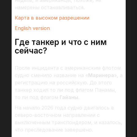
намерены останавливаться.
Карта в высоком разрешении
English version
Где танкер и что с ним
сейчас?
После инцидента с американским флотом
судно сменило название на «
Маринера
», а
регистрацию на российскую. До этого
танкер ходил то ли под флагом Панамы,
то ли под флагом
Гайаны
.
На начало 2026 года судно двигалось в
северо-восточном направлении с
выключенным транспондером, и казалось,
что преследование завершено.