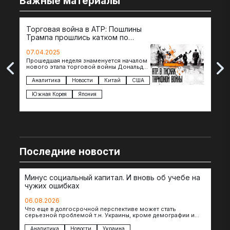
Важные материалы
Торговая война в АТР: Пошлины
72 
Трампа прошлись катком по
гот
странам региона
07.04.2025
07.
Прошедшая неделя знаменуется началом
Вос
нового этапа торговой войны Дональда
The 
Трампа — пошлины введены в отношении
нов
импорта из более 100 стран…
с з
Аналитика
Новости
Китай
США
Ан
под
Южная Корея
Япония
Ве
Последние новости
Минус социальный капитал. И вновь об учебе на
чужих ошибках
06.08.2026
Что еще в долгосрочной перспективе может стать
серьезной проблемой т.н. Украины, кроме демографии и
уничтоженных объектов инфраструктуры, восстановление
которых будет…
Аналитика
Новости
Украина