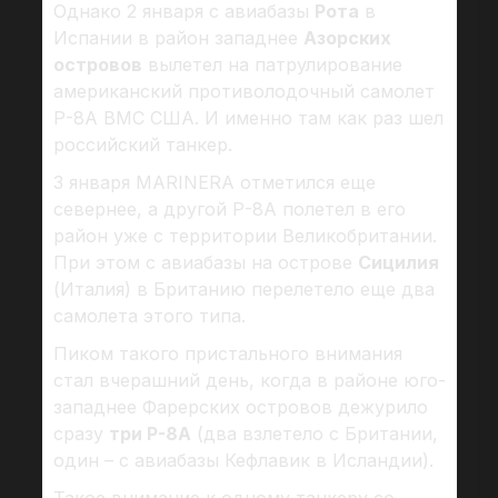
Однако 2 января с авиабазы
Рота
в
Испании в район западнее
Азорских
островов
вылетел на патрулирование
американский противолодочный самолет
Р-8А ВМС США. И именно там как раз шел
российский танкер.
3 января MARINERA отметился еще
севернее, а другой Р-8А полетел в его
район уже с территории Великобритании.
При этом с авиабазы на острове
Сицилия
(Италия) в Британию перелетело еще два
самолета этого типа.
Пиком такого пристального внимания
стал вчерашний день, когда в районе юго-
западнее Фарерских островов дежурило
сразу
три Р-8А
(два взлетело с Британии,
один – с авиабазы Кефлавик в Исландии).
Такое внимание к одному танкеру со