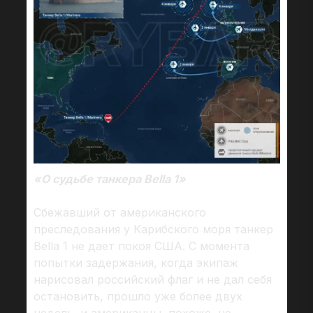
«О судьбе танкера Bella 1»
Сбежавший от американского
преследования у Карибского моря танкер
Bella 1 не дает покоя США. С момента
попытки задержания, когда экипаж
нарисовал российский флаг и не дал себя
остановить, прошло уже более двух
недель, и американцы, похоже, не