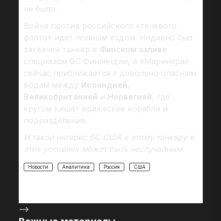
не было.
Война против российского «теневого
флота» идет полным ходом. Недавно был
захвачен танкер в
Финском заливе
спецназом ВС Финляндии, а «Маринера»
сейчас приближается к довольно опасным
водам между
Исландией
,
Великобританией
и
Норвегией
, где
кругом кишат вражеские корабли и
подразделения.
И такой интерес ВС США к этому танкеру в
этих условиях может быть неслучайным.
Новости
Аналитика
Россия
США
-->