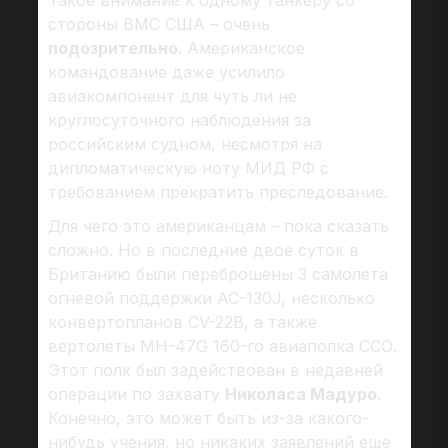
стороны ВМС США – очень
подозрительно
. Американское
командование даже усилило
авиакомпонент для чуть ли не
круглосуточного наблюдения за
российским судном, несмотря на
дипломатическую ноту МИД РФ с
требованием прекратить преследование.
Для чего это американцам – пока сказать
сложно. Но в последние двое суток в
Британию были переброшены 3 самолета
огневой поддержки AC-130J, несколько
конвертопланов CV-22B, а также
вертолеты MH-47G 160-го авиаполка ССО.
Этот полк был задействован в недавней
операции по захвату
Николаса Мадуро
.
Конечно, это может быть из-за какого-
нибудь учения, но никаких заявлений еще