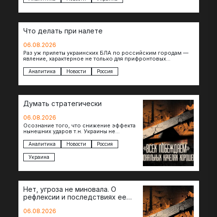
Что делать при налете
06.08.2026
Раз уж прилеты украинских БЛА по российским городам —
явление, характерное не только для прифронтовых
регионов, то становится логичным вопрос…
Аналитика
Новости
Россия
Думать стратегически
06.08.2026
Осознание того, что снижение эффекта
нынешних ударов т.н. Украины не
равноценно исчерпанию ее
возможностей — повод задаться
Аналитика
Новости
Россия
вопросом: что делать…
Украина
Нет, угроза не миновала. О
рефлексии и последствиях ее
отсутствия
06.08.2026