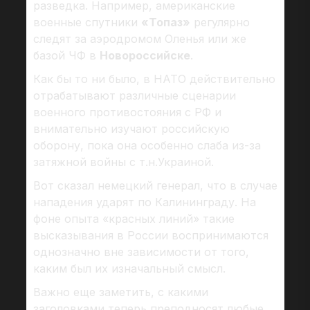
разведка. Например, американские
военные спутники
«Топаз»
регулярно
следят за аэродромом Оленья или же
базой ЧФ в
Новороссийске
.
Как бы то ни было, в НАТО действительно
отрабатывают различные сценарии
военного противостояния с РФ и
внимательно изучают российскую
оборону, пока она особенно слаба из-за
затяжной войны с т.н.Украиной.
Вот сказал немецкий генерал, что в случае
нападения ударят по Калининграду. На
фоне опыта «красных линий» такие
высказывания в России воспринимаются
однозначно вне зависимости от того,
каким был их изначальный смысл.
Важно еще заметить, с какими
заголовками теперь преподносят любые