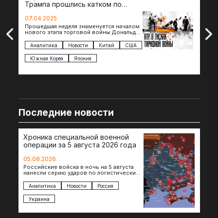
Трампа прошлись катком по
гот
странам региона
07.04.2025
07.
Прошедшая неделя знаменуется началом
Вос
нового этапа торговой войны Дональда
The 
Трампа — пошлины введены в отношении
нов
импорта из более 100 стран…
с з
Аналитика
Новости
Китай
США
Ан
под
Южная Корея
Япония
Ве
Последние новости
Хроника специальной военной
операции за 5 августа 2026 года
05.08.2026
Российские войска в ночь на 5 августа
нанесли серию ударов по логистическим
объектам противника в Киевской и
Днепропетровской областях. Под…
Аналитика
Новости
Россия
Украина