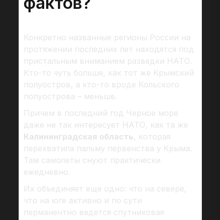
фактов?
Конкретно названные регионы России на
протяжении последних лет находятся под
пристальным вниманием разведки НАТО.
Кто-то чуть больше, как тот же Крымский
полуостров, а кто-то вроде Кольского
полуострова – меньше.
Причем в последний год Черное море
даже не так интересует НАТО, как та же
Калининградская область
, которая
перехватила пальму первенства у Крыма.
Там самолеты снуют практически
ежедневно.
Их объединяет еще одно: что на севере,
что на юге активно и по сути
перманентно ведется спутниковая