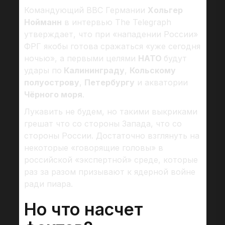
Командующий ВВС Германии
Хольгер
Нойманн
в интервью The Telegraph
утверждает, что при «нападении России»
ФРГ якобы готова сражаться «уже сегодня
ночью», а первыми целями
НАТО
будут
удары по
Калининграду
,
Кольскому
полуострову
,
Петербургу
и акватории
Чёрного моря
.
Лукавить не будем, но такими выкриками
грешат что со стороны Запада, что со
стороны России. Достаточно взглянуть на
некоторые «говорящие головы» в
российской «экспертной» среде, которые
раз за разом призывают к ядерной войне
ради пиара.
Но что насчет