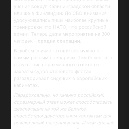
учения вокруг Калининградской области
или же в Финляндии. До СВО внимания
удосуживались лишь наиболее крупные
тренировки что НАТО, что российской
армии. Теперь даже мероприятие на 300
человек –
сродни сенсации
.
В любом случае готовиться нужно к
самым разным сценариям. Тем более, что
отсутствие соразмерного ответа на
захваты судов «теневого флота»
раззадоривает сидящих в европейских
кабинетах.
Парадоксально, но именно российский
соразмерный ответ может способствовать
деэскалации на той же Балтике,
способствуя двусторонним контактам для
поиска линий разграничения. И чем дольше