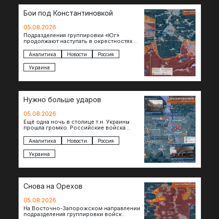
Бои под Константиновкой
05.08.2026
Подразделения группировки «Юг»
продолжают наступать в окрестностях
Константиновки после освобождения
города. Пока на восточном фланге идут
Аналитика
Новости
Россия
ожесточенные бои за окраины…
Украина
Нужно больше ударов
05.08.2026
Ещё одна ночь в столице т.н. Украины
прошла громко. Российские войска
поразили транспортно-логистические
объекты и предприятия в Киеве и
Аналитика
Новости
Россия
окрестностях….
Украина
Снова на Орехов
05.08.2026
На Восточно-Запорожском направлении
подразделения группировки войск