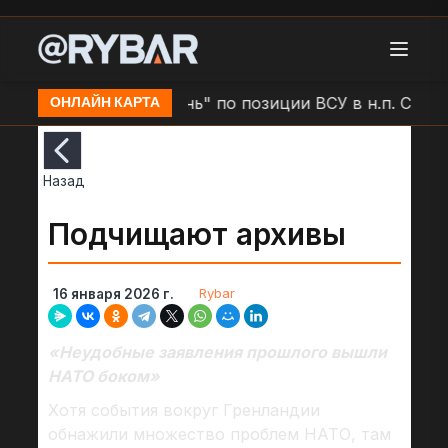
Удар БЛА "Герань" по позиции ВСУ в н.п. Сумы (К
ОНЛАЙН КАРТА
Назад
Подчищают архивы
Rybar
16 января 2026 г.
«Неудобные заявления прошлого вышли
НАТО боком»
Хотя события вокруг Гренландии
обнажили множество проблем НАТО, там