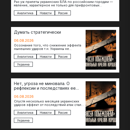
Раз уж прилеты украинских БЛА по российским городам —
явление, характерное не только для прифронтовых
регионов, то становится логичным вопрос…
Аналитика
Новости
Россия
Думать стратегически
06.08.2026
Осознание того, что снижение эффекта
нынешних ударов т.н. Украины не
равноценно исчерпанию ее
возможностей — повод задаться
Аналитика
Новости
Россия
вопросом: что делать…
Украина
Нет, угроза не миновала. О
рефлексии и последствиях ее
отсутствия
06.08.2026
Спустя несколько месяцев украинских
ударов эффект от последствий атак стал
менее острым: с бензином стало легче,
коллапса розничной торговли не…
Аналитика
Новости
Россия
Украина