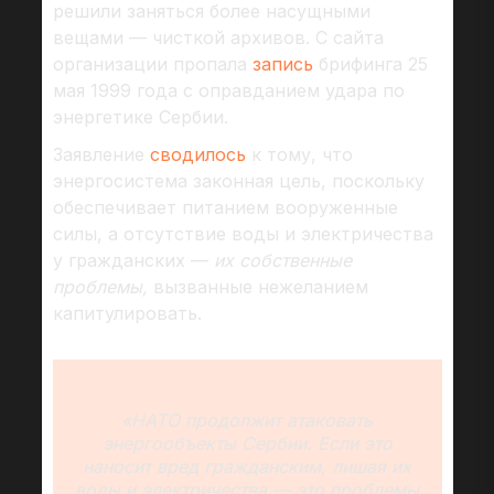
решили заняться более насущными
вещами — чисткой архивов. С сайта
организации пропала
запись
брифинга 25
мая 1999 года с оправданием удара по
энергетике Сербии.
Заявление
сводилось
к тому, что
энергосистема законная цель, поскольку
обеспечивает питанием вооруженные
силы, а отсутствие воды и электричества
у гражданских —
их собственные
проблемы,
вызванные нежеланием
капитулировать.
«НАТО продолжит атаковать
энергообъекты Сербии. Если это
наносит вред гражданским, лишая их
воды и электричества — это проблемы