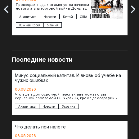
Прошедшая неделя знаменуется началом
Вос
нового этапа торговой войны Дональда
The 
Трампа — пошлины введены в отношении
нов
импорта из более 100 стран…
с з
Аналитика
Новости
Китай
США
Ан
под
Южная Корея
Япония
Ве
Последние новости
Минус социальный капитал. И вновь об учебе на
чужих ошибках
06.08.2026
Что еще в долгосрочной перспективе может стать
серьезной проблемой т.н. Украины, кроме демографии и
уничтоженных объектов инфраструктуры, восстановление
которых будет…
Аналитика
Новости
Украина
Что делать при налете
06.08.2026