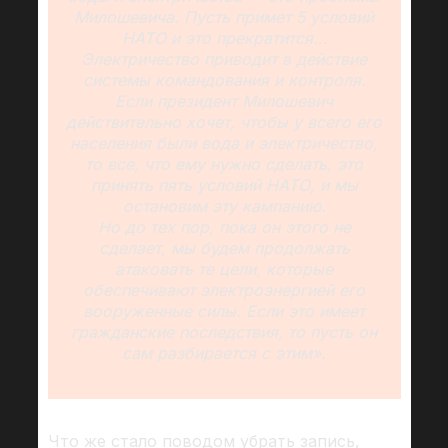
Милошевича. Пусть примет 5 условий
НАТО и это прекратится…
Электричество приводит в действие
системы командования и контроля.
Если президент Милошевич
действительно хочет, чтобы у всего его
населения были вода и электричество,
то все, что ему нужно сделать, это
принять пять условий НАТО, и мы
остановим эту кампанию.
Но до тех пор, пока он этого не
сделает, мы будем продолжать
атаковать те цели, которые
обеспечивают электроэнергией его
вооруженные силы. Если это имеет
гражданские последствия, то пусть он
сам разбирается с этим».
Что же стало поводом убрать запись,