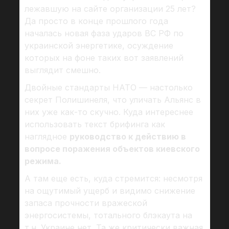
лежавшую на сайте организации 25 лет?
Да просто в конце прошлого года
началась новая фаза ударов ВС РФ по
украинской энергетике, осуждение
которых на фоне таких вот заявлений
выглядит смешно.
Двойные стандарты НАТО — настолько
секрет Полишинеля, что уличать Альянс в
них уже как-то скучно. Куда интереснее
использовать текст брифинга как
наглядное
руководство к действию в
вопросе поражения объектов киевского
режима.
А там еще есть, куда стремится: несмотря
на ощутимый ущерб и видимо снижение
запаса прочности вражеской
энергосистемы, тотального блэкаута на
т.н. Украине нет. Та же критически важная