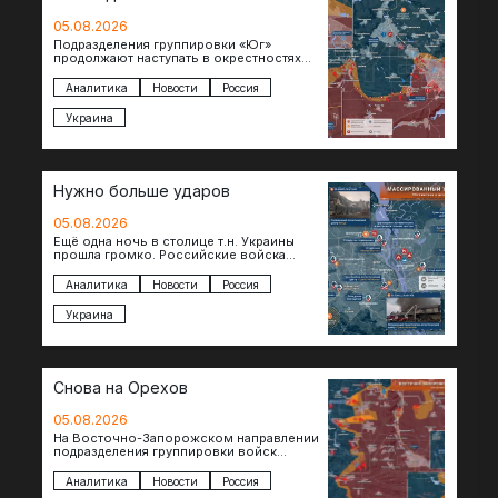
05.08.2026
Подразделения группировки «Юг»
продолжают наступать в окрестностях
Константиновки после освобождения
города. Пока на восточном фланге идут
Аналитика
Новости
Россия
ожесточенные бои за окраины…
Украина
Нужно больше ударов
05.08.2026
Ещё одна ночь в столице т.н. Украины
прошла громко. Российские войска
поразили транспортно-логистические
объекты и предприятия в Киеве и
Аналитика
Новости
Россия
окрестностях….
Украина
Снова на Орехов
05.08.2026
На Восточно-Запорожском направлении
подразделения группировки войск
«Восток» продвигаются по всей ширине
фронта. Взятая после продолжительного
Аналитика
Новости
Россия
наступления пауза позволила