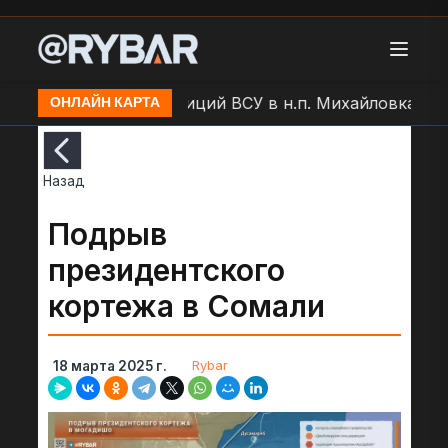
а
Артобстрел позиций ВСУ в н.п. Михайловка
Ар
ОНЛАЙН КАРТА
Назад
Подрыв
президентского
кортежа в Сомали
Rybar
18 марта 2025 г.