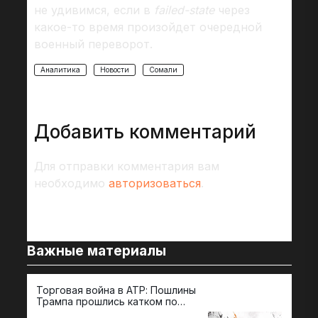
не удивимся, если в
failed-state
через
какое-то время произойдет очередной
военный переворот.
Аналитика
Новости
Сомали
Добавить комментарий
Для отправки комментария вам
необходимо
авторизоваться
.
Важные материалы
Торговая война в АТР: Пошлины
72 
Трампа прошлись катком по
гот
странам региона