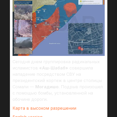
Сегодня днем группировка радикальных
исламистов
«Аш-Шабаб»
совершила
нападение посредством СВУ на
президентский кортеж в центре столицы
Сомали —
Могадишо
. Подрыв произошел
с помощью бомбы, установленной на
обочине дороги.
Карта в высоком разрешении