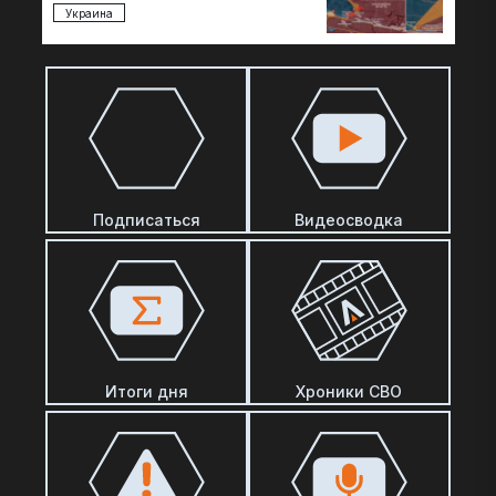
восстановить боеспособность…
Украина
Подписаться
Видеосводка
Итоги дня
Хроники СВО