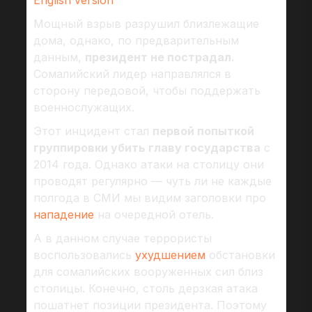
English version
Мощный взрыв разрушил близлежащие
дома, однако, по предварительным
данным,
президент не пострадал.
Сомалийский лидер направлялся в
сторону передовой, чтобы поддержать
военнослужащих.
Этот инцидент стал
первой попыткой
группировки убить главу государства
с
2014 года. Однако атаки на столицу они
проводят регулярно — чуть ли не каждые
полгода в СМИ мы видим заголовки про
нападение
на очередной отель.
А в данном случае террористы
воспользовались
ухудшением
обстановки
для сомалийских вооруженных сил близ
столицы. Конечно, столь дерзкая атака
пошатнет позиции президента. Поэтому