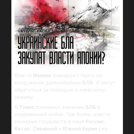
Власти
Японии
планируют брать на
вооружение дальнобойные
БЛА
. И могут
обратиться за помощью к киевскому
режиму.
В
Токио
понимают значение
БЛА
в
современной войне. Тем более, власти
соседних государств в лице
России
,
Китая
,
Северной
и
Южной Кореи
уже