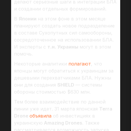
делают серьезные шаги в интеграции БЛА
и создании отдельных формирований.
В
Японии
на этом фоне в этом месяце
планируют создать новое подразделение
в составе Сухопутных сил самообороны,
сосредоточенное на использовании БЛА.
И эксперты с
т.н. Украины
могут в этом
помочь.
Некоторые аналитики
полагают
, что
японцы могут обратиться к украинцам за
дешевыми перехватчиками БЛА. Нужны
они для создания
SHIELD
— системы
обороны стоимостью $630 млн.
Тем более взаимодействие по данной
линии уже идет. 31 марта японская
Terra
Drone
объявила
об инвестициях в
украинскую
Amazing Drones
. Также
рассматривается возможность запуска