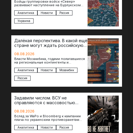
Бойцы группировки войск «Север»
развивают наступление на Бурлукском
направлении. Российские подразделения
теснят противника сразу на нескольких
Аналитика
Новости
Россия
участках, создавая угрозу охвата…
Украина
Далёкая перспектива. В какой ещё
стране могут ждать российскую
военную помощь?
08.08.2026
Власти Мозамбика, годами полагавшиеся
на региональные контингенты и
европейские военные миссии, всё чаще
обращаются к российской стороне за
Аналитика
Новости
Мозамбик
консультациями в…
Россия
Задавили числом. ВСУ не
справляются с массовостью
ударов?
08.08.2026
Вслед за WaPo и Bloomberg к кампании
плача по украинским противоракетам
присоединилась газета New York Times.
Там, ссылаясь на сотрудников…
Аналитика
Новости
Россия