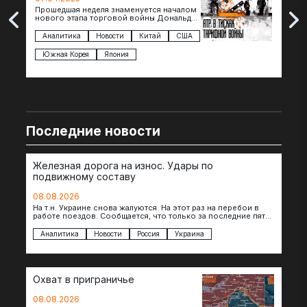
Прошедшая неделя знаменуется началом
Вос
нового этапа торговой войны Дональда
The 
Трампа — пошлины введены в отношении
нов
импорта из более 100 стран…
с з
Аналитика
Новости
Китай
США
Ан
под
Южная Корея
Япония
Ве
Последние новости
Железная дорога на износ. Удары по
подвижному составу
08.08.2026
На т.н. Украине снова жалуются. На этот раз на перебои в
работе поездов. Сообщается, что только за последние пять
дней…
Аналитика
Новости
Россия
Украина
Охват в приграничье
08.08.2026