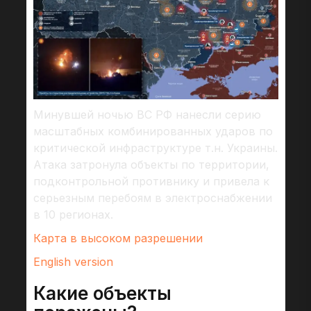
Минувшей ночью ВС РФ нанесли серию
масштабных комбинированных ударов по
критической инфраструктуре т.н. Украины.
Атака затронула объекты по территории,
подконтрольной противнику и привела к
серьезным перебоям в электроснабжении
в 10 регионах.
Карта в высоком разрешении
English version
Какие объекты