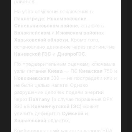
районов.
На утро отмечены отключения в
Павлограде
,
Новомосковске
,
Синельниковском районе
, а также в
Балаклейском
и
Изюмском районах
Харьковской области
. Кроме того,
остановлено движение через плотины на
Каневской ГЭС
и
ДнепроГЭС
.
По предварительным оценкам, ключевые
узлы питания
Киева
— ПС
Киевская
750 и
Новокиевская
330 — не пострадали или и
не были целью налета. Однако
разрушение цепочек подачи энергии
через
Полтаву
(в случае поражения ОРУ
330 кВ
Кременчугской ГЭС
) может
усилить дефицит в
Сумской
и
Харьковской
областях.
Комбинированный характер ударов БЛА