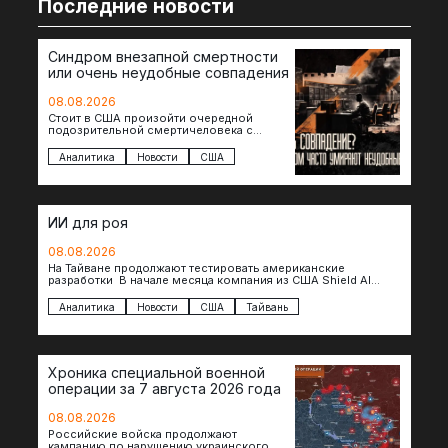
Последние новости
Синдром внезапной смертности
или очень неудобные совпадения
08.08.2026
Стоит в США произойти очередной
подозрительной смертичеловека с
доступом к чувствительной информации,
как официальные версии снова
Аналитика
Новости
США
оказываются удивительно похожими:
стресс,…
ИИ для роя
08.08.2026
На Тайване продолжают тестировать американские
разработки В начале месяца компания из США Shield AI
провела первую демонстрацию, в ходе которой…
Аналитика
Новости
США
Тайвань
Хроника специальной военной
операции за 7 августа 2026 года
08.08.2026
Российские войска продолжают
кампанию по нарушению украинского