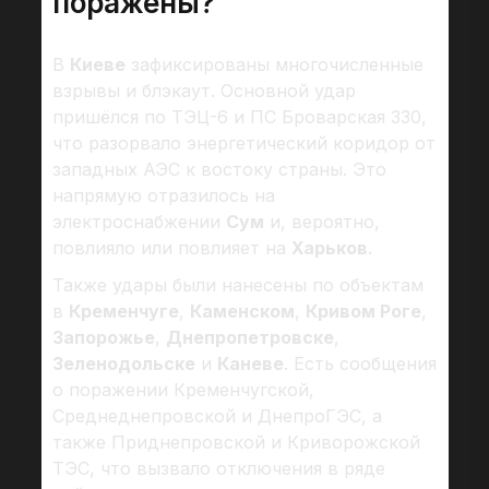
поражены?
В
Киеве
зафиксированы многочисленные
взрывы и блэкаут. Основной удар
пришёлся по ТЭЦ-6 и ПС Броварская 330,
что разорвало энергетический коридор от
западных АЭС к востоку страны. Это
напрямую отразилось на
электроснабжении
Сум
и, вероятно,
повлияло или повлияет на
Харьков
.
Также удары были нанесены по объектам
в
Кременчуге
,
Каменском
,
Кривом Роге
,
Запорожье
,
Днепропетровске
,
Зеленодольске
и
Каневе
. Есть сообщения
о поражении Кременчугской,
Среднеднепровской и ДнепроГЭС, а
также Приднепровской и Криворожской
ТЭС, что вызвало отключения в ряде