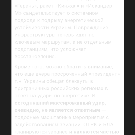
«Герань», ракет «Кинжал» и «Искандер-
М» свидетельствует о системном
подходе к подрыву энергетической
устойчивости Украины. Повреждение
инфраструктуры теперь идёт по
ключевым маршрутам, а не отдельным
подстанциям, что усложняет
восстановление.
Кроме того, можно обратить внимание,
что еще вчера просроченный «президент»
т.н. Украины обещал блэкауты в
приграничных российских регионах в
ответ на удары по энергетике. И
сегодняшний массированный удар,
очевидно, не является ответным
—
подобные масштабные мероприятия с
задействованием авиации, ОТРК и БЛА
планируются заранее и
являются частью