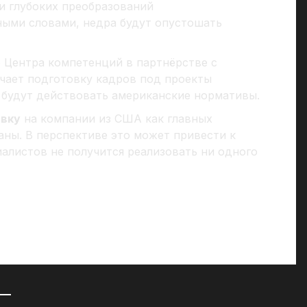
и глубоких преобразований
ными словами, недра будут опустошать
е Центра компетенций в партнёрстве с
ачает подготовку кадров под проекты
 будут действовать американские нормативы.
авку
на компании из США как главных
аны. В перспективе это может привести к
алистов не получится реализовать ни одного