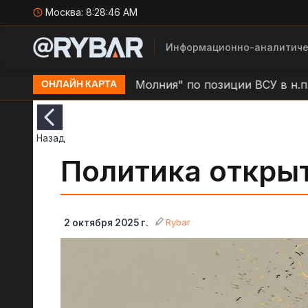
Москва:
8:28:47 AM
Информационно-аналитиче
тино
Удар БЛА "Молния" по позиции ВСУ в н.п. Зо
ОНЛАЙН КАРТА
Назад
Политика откры
Rybar
2 октября 2025 г.