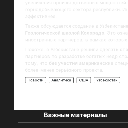
увеличения производственных мощностей 
горнодобывающего сектора республики. И
эффективнее.
Также обсуждается создание в Узбекистан
Геологической школой Колорадо
. Это озн
иностранных партнёров, в рамках которых
Похоже, в Узбекистане решили сделать
ст
партнёров по разработке богатых недр стр
тому, что
без участия американских
специ
более-менее серьёзного проекта.
Новости
Аналитика
США
Узбекистан
Важные материалы