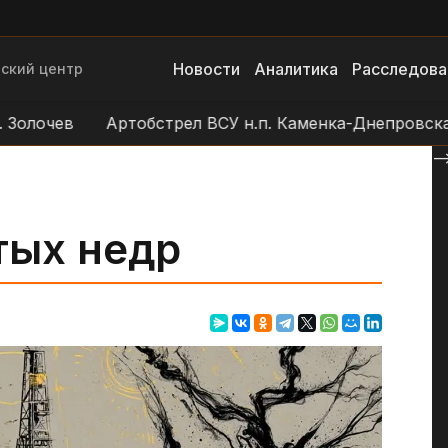
Новости
Аналитика
Расследова
ский центр
лочев
Артобстрел ВСУ н.п. Каменка-Днепровская
--
тых недр