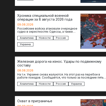
Хроника специальной военной
операции за 8 августа 2026 года
09.08.2026
Российские войска атаковали очередное
судно в окрестностях Одессы, а также
поразили склады в Харьковской, Киевской
и Черниговской областях. В Сумской…
Аналитика
Новости
Россия
Украина
Железная дорога на износ. Удары по подвижному
составу
08.08.2026
На т.н. Украине снова жалуются. На этот раз на перебои в
работе поездов. Сообщается, что только за последние пять
дней…
Аналитика
Новости
Россия
Украина
Охват в приграничье