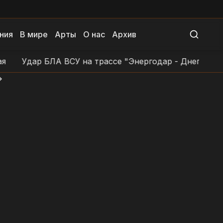
ния
В мире
Арты
О нас
Архив
Удар БЛА ВСУ на трассе "Энергодар - Днепровка - 
>