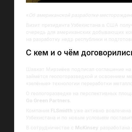
«
Об американской разработке месторожден
Визит президента Узбекистана в США пол
очередь для американских добывающих ко
на разработку недр республики и подготов
С кем и о чём договорилис
Шавкат Мирзиёев подписал соглашение на
займётся геологоразведкой и освоением м
«зелёные» технологии переработки металло
О геологоразведке на перспективных площ
Go Green Partners
.
Компания
FLSmidth
уже активно вовлечена
Узбекистана и по новым условиям поставит
В сотрудничестве с
McKinsey
разработана 