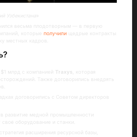
ий Узбекистана
»
учился весьма плодотворным — в первую
мпаний, которые
получили
щедрые контракты
ку местных кадров.
ь?
 $1 млрд с компанией
Traxys
, которая
есторождений. Также договорились внедрять
в.
адках договорились с Советом директоров
 в развитие медной промышленности
 своё оборудование и станки.
стратегия расширения ресурсной базы,