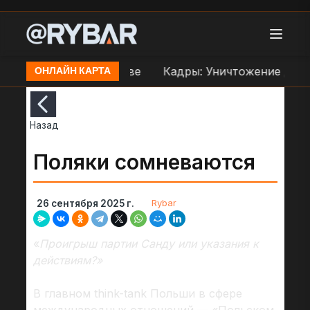
еправе ВСУ в Орехове
Кадры: Уничтожение дроно
ОНЛАЙН КАРТА
Назад
Поляки сомневаются
Rybar
26 сентября 2025 г.
«
Проигрыш партии Санду или указания к
действиям?»
В главном think-tank Польши в сфере