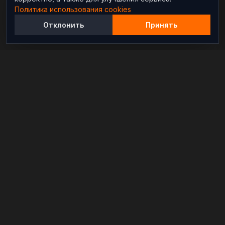
Политика использования cookies
Отклонить
Принять
Независимый информационно-аналитический
проект, освещающий конфликты и геополитические
события в мире.
РАЗДЕЛЫ
Новости
Аналитика
Расследования