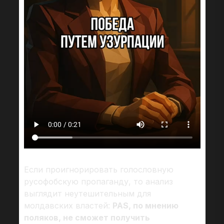
Если проигнорировать голословную
русофобскую пропаганду, то анализ
выглядит неутешительным для
молдавских властей:
PAS, по мнению
поляков, не сможет получить