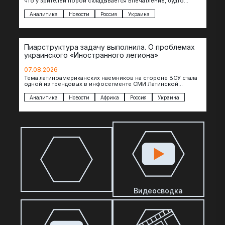
что у зрителей порой складывается впечатление, будто
российские операторы БЛА практически не…
Аналитика
Новости
Россия
Украина
Пиарструктура задачу выполнила. О проблемах
украинского «Иностранного легиона»
07.08.2026
Тема латиноамериканских наемников на стороне ВСУ стала
одной из трендовых в инфосегменте СМИ Латинской
Америки. И последние полгода оттуда идет…
Аналитика
Новости
Африка
Россия
Украина
Видеосводка