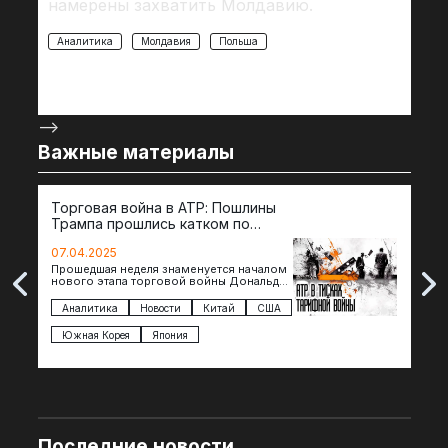
намерены захватить Молдавию.
Аналитика
Молдавия
Польша
-->
Важные материалы
Торговая война в АТР: Пошлины
72 
Трампа прошлись катком по
гот
странам региона
07.04.2025
07.
Прошедшая неделя знаменуется началом
Вос
нового этапа торговой войны Дональда
The 
Трампа — пошлины введены в отношении
нов
импорта из более 100 стран…
с з
Аналитика
Новости
Китай
США
Ан
под
Южная Корея
Япония
Ве
Последние новости