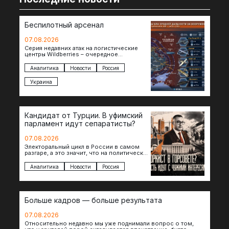
Беспилотный арсенал
07.08.2026
Серия недавних атак на логистические
центры Wildberries – очередное
свидетельство нарастающей угрозы для
российского тыла. И суть здесь даже не…
Аналитика
Новости
Россия
Украина
Кандидат от Турции. В уфимский
парламент идут сепаратисты?
07.08.2026
Электоральный цикл в России в самом
разгаре, а это значит, что на политическое
поле вновь выходят кандидаты с
сомнительной репутацией….
Аналитика
Новости
Россия
Больше кадров — больше результата
07.08.2026
Относительно недавно мы уже поднимали вопрос о том,