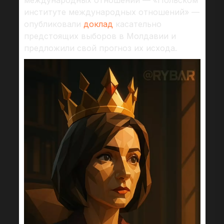
международных отношений — «Польском
институте международных отношений» —
опубликовали
доклад
касательно
предстоящих выборов в Молдавии и
предложили свой прогноз их исхода.