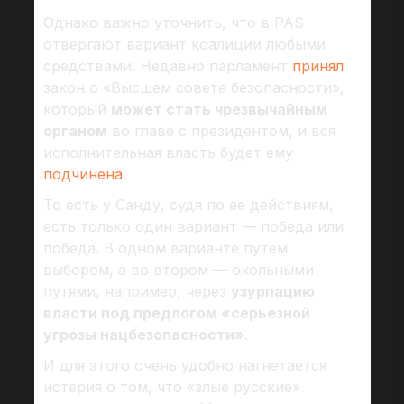
Однако важно уточнить, что в PAS
отвергают вариант коалиции любыми
средствами. Недавно парламент
принял
закон о «Высшем совете безопасности»,
который
может стать чрезвычайным
органом
во главе с президентом, и вся
исполнительная власть будет ему
подчинена
.
То есть у Санду, судя по ее действиям,
есть только один вариант — победа или
победа. В одном варианте путем
выбором, а во втором — окольными
путями, например, через
узурпацию
власти под предлогом «серьезной
угрозы нацбезопасности»
.
И для этого очень удобно нагнетается
истерия о том, что «злые русские»