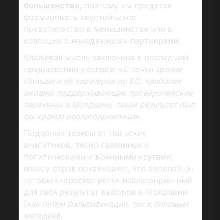
большинство,
поэтому им придется
формировать неустойчивое
правительство в меньшинстве или в
коалиции с ненадежными партнерами.
Ключевая мысль заключена в последнем
предложении доклада: «
С точки зрения
Польши и её партнёров по ЕС, наиболее
активно поддерживающих проевропейские
перемены в Молдавии, такой результат был
бы крайне неблагоприятным
».
Подобные тезисы от польских
аналитиков, тесно связанных с
политическими и военными кругами,
между строк показывают, что европейцы
готовы «пересмотреть» неблагоприятный
для себя результат выборов в Молдавии
(
как путем фальсификации, так и силовым
методом
).