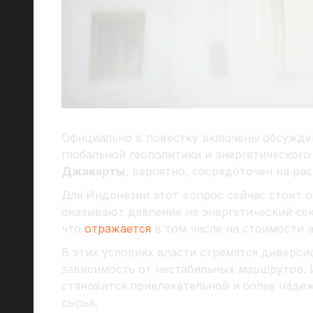
Официально в повестку включены обсужде
глобальной геополитики и энергетического
Джакарты
, вероятно, сосредоточен на ра
Для Индонезии этот вопрос сейчас стоит о
оказывают давление на энергетический сек
что
отражается
в том числе на стоимости 
В этих условиях власти стремятся диверс
зависимость от нестабильных маршрутов. 
становится привлекательной и более наде
сырья.