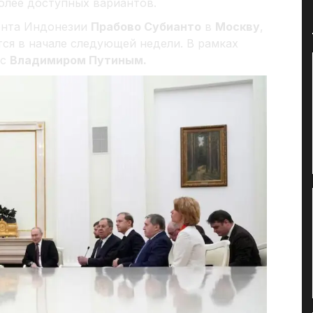
олее доступных вариантов.
ента Индонезии
Прабово Субианто
в
Москву
,
ся в начале следующей недели. В рамках
 с
Владимиром Путиным.