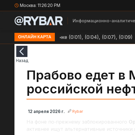
Москва:
11:26:20 PM
Информационно-аналитиче
циям ВСУ в Долинке (0:01), (0:04), (0:07), (0:09)
О
ОНЛАЙН КАРТА
Назад
Прабово едет в 
российской неф
Rybar
12 апреля 2026 г.
На фоне по‑прежнему заблокированного
Ор
активнее ищут альтернативные источники п