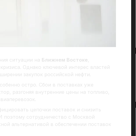
ния ситуации на
Ближнем Востоке
,
 кризиса. Однако ключевой интерес властей
сширении закупок российской нефти.
собенно остро. Сбои в поставках уже
тор, разгоняя внутренние цены на топливо,
авиаперевозок.
ифицировать цепочки поставок и снизить
И поэтому сотрудничество с Москвой
жной альтернативой в обеспечении поставок