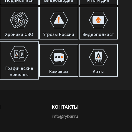
Подписаться
Видеосводка
Итоги дня
Хроники СВО
Угрозы России
Видеоподкаст
Графические
Комиксы
Арты
новеллы
Ы
КОНТАКТЫ
info@rybar.ru