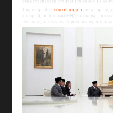
ряда государств становится одним из наиб
Так, вчера был
подтверждён
визит презид
который, по данным МИДа страны, состоит
поездки у него запланированы переговоры