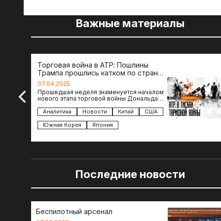
Важные материалы
Торговая война в АТР: Пошлины
Трампа прошлись катком по странам
региона
07.04.2025
Прошедшая неделя знаменуется началом
нового этапа торговой войны Дональда
Трампа — пошлины введены в отношении
импорта из более 100 стран…
Аналитика
Новости
Китай
США
Южная Корея
Япония
Последние новости
Беспилотный арсенал