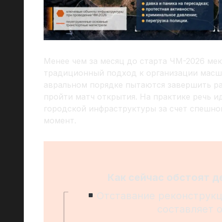
Менее чем за месяц до старта ЧМ-2026 ме
традиционный подход к организации масш
авральном порядке пытаются завершить ра
пройти матч открытия. На практике речь и
городской инфраструктуры за счет спешно
момент.
Как сейчас обстоят д
Отставание реконструкц
составляет 