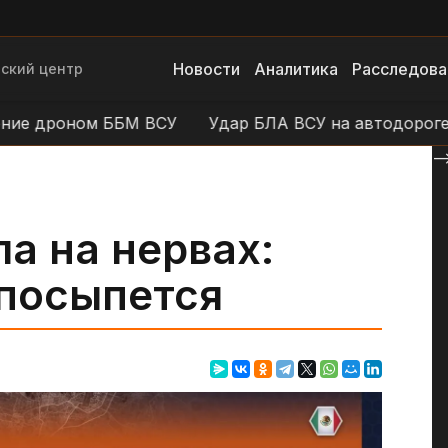
Новости
Аналитика
Расследова
ский центр
е дроном ББМ ВСУ
Удар БЛА ВСУ на автодороге Ур
--
а на нервах:
 посыпется