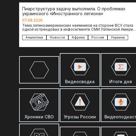
Пиарструктура задачу выполнила. О проблемах
украинского «Иностранного легиона»
07.08.2026
Тема латиноамериканских наемников на стороне ВСУ стала
одной из трендовых в инфосегменте СМИ Латинской Америки
И последние полгода оттуда идет…
Аналитика
Новости
Африка
Россия
Украина
Видеосводка
Итоги дня
Хроники СВО
Угрозы России
Видеоподкас