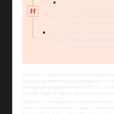
Параллельно с этим 
столичного международно
Хуареса стоимостью в $500
полностью завершен
Как следствие, мегаполи
с недостроенным основн
перегруженной «в
Впрочем, главным дестабилизирующим фак
коллапс, а стремительная деградация обст
ликвидации лидера картеля CJNG по стране
возьмет паузу в период проведения мундиа
Отдельно стоит выделить апрельское воор
объекте в окрестностях столицы, после ко
вынуждено публично признать провалы в о