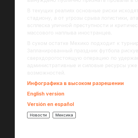
В текущих реалиях основные риски исходят
стадиону, а от угрозы срыва логистики, ат
всплеска уличной преступности и критичес
массового наплыва иностранцев.
В сухом остатке Мехико подходит к турнир
Запланированный праздник футбола риску
сверхдорогостоящую операцию по удержан
административные и силовые ресурсы уже
возможностей.
Инфографика в высоком разрешении
English version
Versión en español
Новости
Мексика