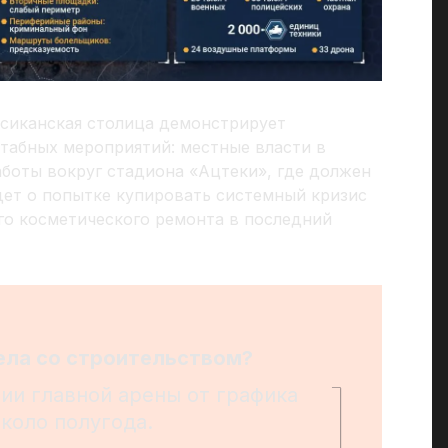
ксиканская столица демонстрирует
табных мероприятий: местные власти в
боты вокруг стадиона «Ацтеки», где должен
дет о попытке купировать системный кризис
го косметического ремонта в последний
ела со строительством?
ии главной арены от графика
около полугода.