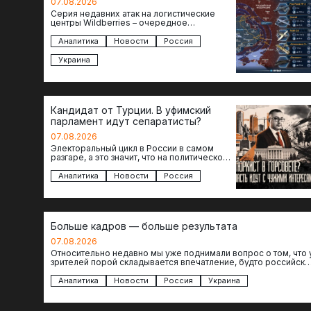
07.08.2026
Серия недавних атак на логистические
центры Wildberries – очередное
свидетельство нарастающей угрозы для
российского тыла. И суть здесь даже не…
Аналитика
Новости
Россия
Украина
Кандидат от Турции. В уфимский
парламент идут сепаратисты?
07.08.2026
Электоральный цикл в России в самом
разгаре, а это значит, что на политическое
поле вновь выходят кандидаты с
сомнительной репутацией….
Аналитика
Новости
Россия
Больше кадров — больше результата
07.08.2026
Относительно недавно мы уже поднимали вопрос о том, что 
зрителей порой складывается впечатление, будто российски
операторы БЛА практически не…
Аналитика
Новости
Россия
Украина