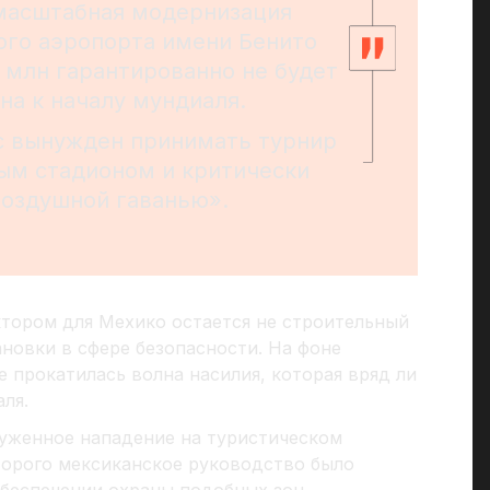
масштабная модернизация
го аэропорта имени Бенито
 млн гарантированно не будет
а к началу мундиаля.
с вынужден принимать турнир
ым стадионом и критически
оздушной гаванью».
тором для Мехико остается не строительный
ановки в сфере безопасности. На фоне
 прокатилась волна насилия, которая вряд ли
ля.
уженное нападение на туристическом
торого мексиканское руководство было
беспечении охраны подобных зон.