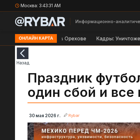
Москва:
3:43:32 AM
Информационно-аналитиче
 по переправе ВСУ в Орехове
Кадры: Уничтожени
ОНЛАЙН КАРТА
Назад
Праздник футбол
один сбой и все
Rybar
30 мая 2026 г.