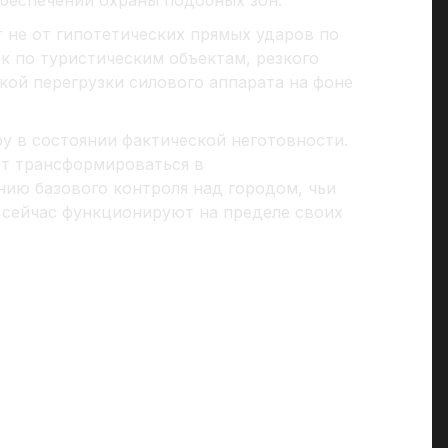
 не от гипотетических прямых ударов по
ак по туристическим объектам, резкого
кой перегрузки силового аппарата на фоне
у в состоянии фактической неготовности.
ет трансформироваться в
ию базового контроля над городом, чьи
 сейчас функционируют на пределе своих