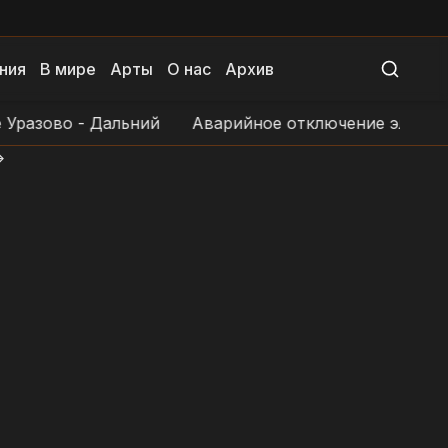
ния
В мире
Арты
О нас
Архив
азово - Дальний
Аварийное отключение электросна
>