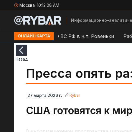
Москва:
10:12:09 AM
Информационно-аналитиче
вск
Работа ПВО ВС РФ в н.п. Ровеньки
Работа П
ОНЛАЙН КАРТА
Назад
Пресса опять ра
Rybar
27 марта 2026 г.
США готовятся к ми
В информационном пространстве циркулир