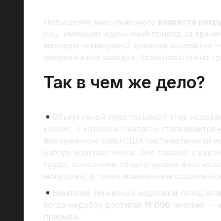
Повышение максимального
возраста рекру
лиц, имеющих единичный привод за хранен
маркеры неминуемой военной эскалации — 
американских заводах, безосновательно т
Так в чем же дело?
Объективной предпосылкой этих нововв
кризис, с которым Пентагон сталкивается 
Вооруженные силы США систематически ис
набору контрактников. Это связано с выс
труда, снижением общего уровня физическ
молодежи, а также изменением социальных
Наиболее серьезный кадровый голод ар
когда недобор достигал
15 000
человек — э
призыва.