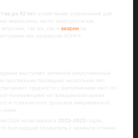
тов до 42 лет
и смягчение ограничений для
ие марихуаны, часто трактуются как
впрочем, так же, как и
аварии
на
рактуемые как «диверсии КСИР».
едений выступает затяжной рекрутинговый
на протяжении последних нескольких лет.
пытывают трудности с выполнением квот по
окой конкуренцией на гражданском рынке
ого и психического здоровья американской
 норм.
мия США испытывала в
2022–2023
годах,
то был худший показатель с момента отмены