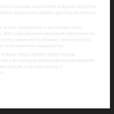
а все основные рода войск впервые за долгое
Такого результата удалось достичь во многом
 в этих показателях и выполнить план,
.
Массовая декриминализация марихуаны на
апреты нежизнеспособными, поскольку они
лю потенциальных кандидатов.
 отбора представляет собой скорее
тва к актуальным демографическим реалиям
ектования, а не подготовку к
у.