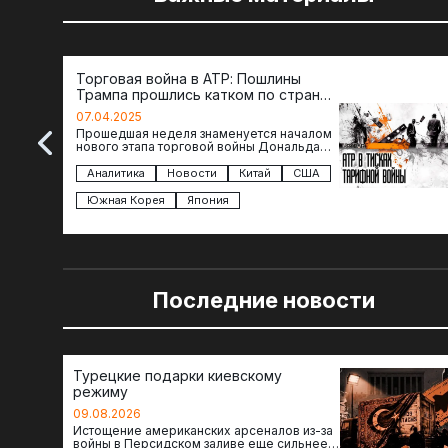
Торговая война в АТР: Пошлины
Трампа прошлись катком по странам
региона
07.04.2025
Прошедшая неделя знаменуется началом
нового этапа торговой войны Дональда
Трампа — пошлины введены в отношении
импорта из более 100 стран…
Аналитика
Новости
Китай
США
Южная Корея
Япония
Последние новости
Турецкие подарки киевскому
режиму
09.08.2026
Истощение американских арсеналов из-за
войны в Персидском заливе еще сильнее