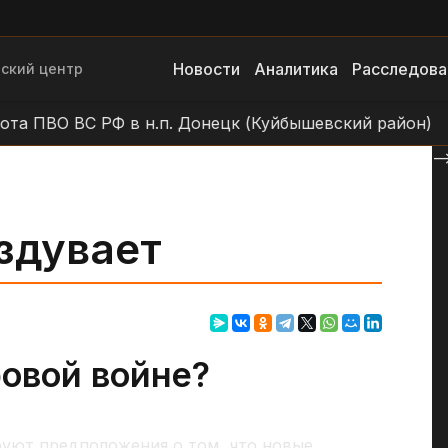
Новости
Аналитика
Расследова
ский центр
ВО ВС РФ в н.п. Донецк (Куйбышевский район)
Раб
--
здувает
ровой войне?
уют предположения о том, что новые