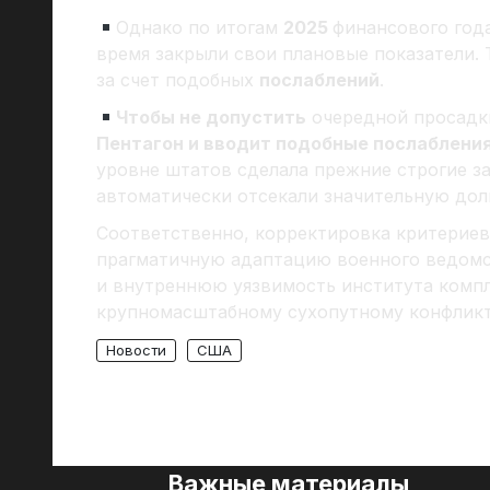
Однако по итогам
2025
финансового год
время закрыли свои плановые показатели. 
за счет подобных
послаблений
.
Чтобы не допустить
очередной просадки
Пентагон и вводит подобные послабления
уровне штатов сделала прежние строгие з
автоматически отсекали значительную до
Соответственно, корректировка критериев
прагматичную адаптацию военного ведомс
и внутреннюю уязвимость института компл
крупномасштабному сухопутному конфликт
Новости
США
Важные материалы