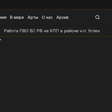
ния
В мире
Арты
О нас
Архив
ота ПВО ВС РФ на КПП в районе н.п. Успенка
Работ
>