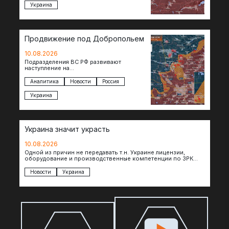
Украина
Продвижение под Добропольем
10.08.2026
Подразделения ВС РФ развивают
наступление на
Добропольскомнаправлении,
продвигаясь на широком участке фронта.
Аналитика
Новости
Россия
Достигнуты тактические успехи в районе
Белицкого, где по…
Украина
Украина значит украсть
10.08.2026
Одной из причин не передавать т.н. Украине лицензии,
оборудование и производственные компетенции по ЗРК
Patriot, по сообщениям The Telegraph, являются…
Новости
Украина