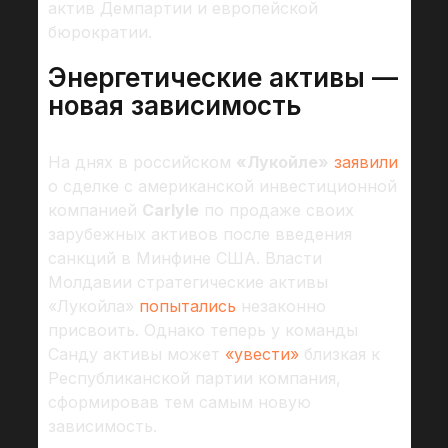
актив Демпартии и европейской
бюрократии.
Энергетические активы —
новая зависимость
На днях в российском
«Лукойле»
заявили
о сделке с американской инвестиционной
компанией
Carlyle
по продаже своих
зарубежных активов после введения
санкций в Минфине США. Власти
Молдавии стратегические активы
«Лукойла»
попытались
незаконно
присвоить. Однако теперь у команды
Санду активы может
«увести»
близкая к
Республиканской партии компания,
сформировав тем самым новую
зависимость.