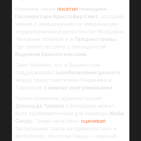
Кишинев также
посетил
помощник
Госсекретаря Кристофер Смит
, который
заявил о приверженности американцев
«территориальной целостности»
Молдавии.
Чиновник побывал и в
Приднестровь
е,
где провел встречу с президентом
Вадимом Красносельским.
Смит объявил, что в Вашингтоне
поддерживают
возобновление диалога
между представителями Кишинева и
Тирасполя и
мирное урегулирование
.
Резкое внимание администрации
Дональда Трампа
к Молдавии может
быть проблематичным для команды
Майи
Санду.
Трамп негативно
оценивал
бесполезные траты на «демократию» в
республике, при этом Санду — верный