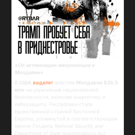
«Об активизации американцев в
Молдавии»
В
США
выделят
властям
Молдавии $36,5
млн
на укрепление национальной
безопасности, включая энергетику и
киберзащиту. Республика стала
единственной страной Восточной
Европы, упомянутой в соответствующем
законе Госдепа
National Security and
Department of State Appropriations Act.