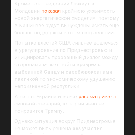
Кроме того, недавний блэкаут в
Молдавии
показал
крайнюю уязвимость
новой энергетической «модели», поэтому
в Кишиневе будут вынуждены искать еще
больше поддержки в этом направлении.
Попытка властей США сильнее вовлечься
в урегулирование по Приднестровью и
инициировать прерванный диалог между
сторонами может пойти
вразрез с
выбранной Санду и евробюрократами
тактикой
по экономическому удушению
непризнанной республики.
А на т.н. Украине и вовсе
рассматривают
силовой сценарий, который явно не
понравится Трампу.
Однако ситуация вокруг Приднестровья
не может быть решена
без участия