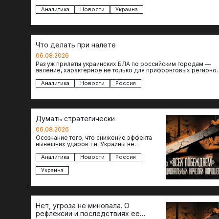
объектов инфраструктуры, восстановление которых будет…
Аналитика
Новости
Украина
Что делать при налете
06.08.2026
Раз уж прилеты украинских БЛА по российским городам —
явление, характерное не только для прифронтовых регионов
то становится логичным вопрос…
Аналитика
Новости
Россия
Думать стратегически
06.08.2026
Осознание того, что снижение эффекта
нынешних ударов т.н. Украины не
равноценно исчерпанию ее возможностей
— повод задаться вопросом: что делать…
Аналитика
Новости
Россия
Украина
Нет, угроза не миновала. О
рефлексии и последствиях ее