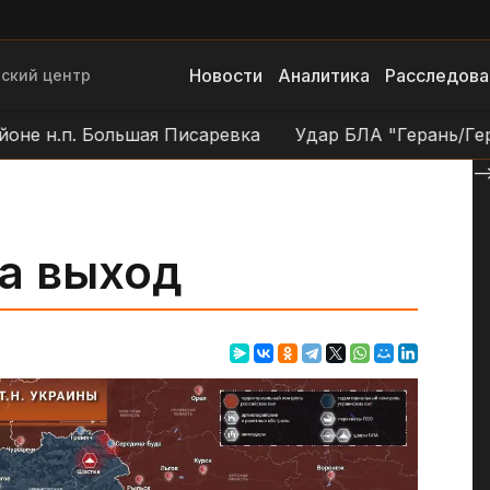
Новости
Аналитика
Расследова
ский центр
п. Большая Писаревка
Удар БЛА "Герань/Гербера" п
--
а выход