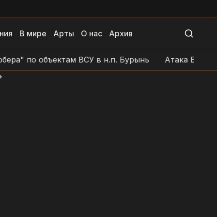
ния
В мире
Арты
О нас
Архив
о объектам ВСУ в н.п. Бурынь
Атака БЛА на позици
>