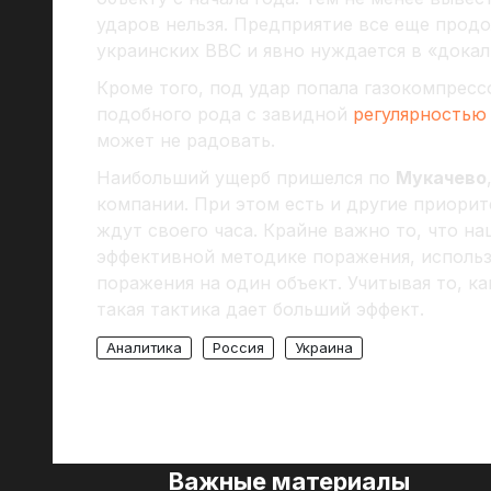
ударов нельзя. Предприятие все еще прод
украинских ВВС и явно нуждается в «дока
Кроме того, под удар попала газокомпресс
подобного рода с завидной
регулярностью
может не радовать.
Наибольший ущерб пришелся по
Мукачево
компании. При этом есть и другие приори
ждут своего часа. Крайне важно то, что н
эффективной методике поражения, использ
поражения на один объект. Учитывая то, 
такая тактика дает больший эффект.
Аналитика
Россия
Украина
Важные материалы