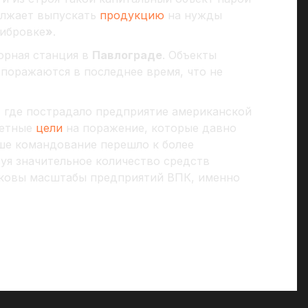
олжает выпускать
продукцию
на нужды
либровке
»
.
орная станция в
Павлограде
. Объекты
поражаются в последнее время, что не
, где пострадало предприятие американской
тетные
цели
на поражение, которые давно
аше командование перешло к более
уя значительное количество средств
каковы масштабы предприятий ВПК, именно