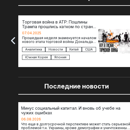
Торговая война в АТР: Пошлины
Трампа прошлись катком по странам
региона
07.04.2025
Прошедшая неделя знаменуется началом
нового этапа торговой войны Дональда
Трампа — пошлины введены в отношении
импорта из более 100 стран…
Аналитика
Новости
Китай
США
Южная Корея
Япония
Последние новости
Минус социальный капитал. И вновь об учебе на
чужих ошибках
06.08.2026
Что еще в долгосрочной перспективе может стать серьезно
проблемой т.н. Украины, кроме демографии и уничтоженных