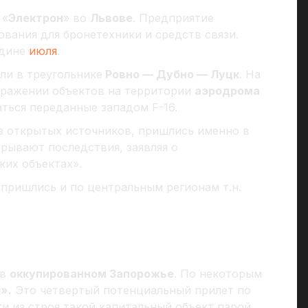
 «
Электрон
» во
Львове
. Предприятие
вания для бронетехники и средств связи.
едине
июля
.
ли в треугольнике
Ровно — Дубно — Луцк
. На
оражении объектов на территории
аэродрома
аться переданные западом F-16.
з открытых источников, пришлись именно в
крывают последствия, заявляя о
ких объектах».
пришлись и по центральным регионам т.н.
 в
оккупированном Запорожье
. По некоторым
».
Это четвертый потенциальный прилет по
ти из строя такой капитальный объект парой