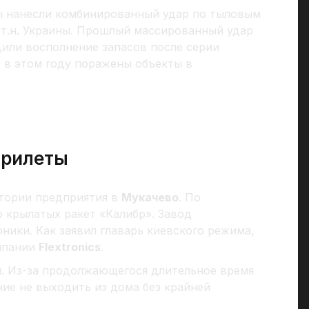
ы нанесли комбинированный удар по тыловым
 т.н. Украины. Прошлый массированный удар
дили восполнение запасов после серии
 в этом году поражены объекты в
прилеты
итории предприятия в
Мукачево
. По
 крылатых ракет «Калибр». Завод
ники. Как заявил главарь киевского режима,
мпании
Flextronics
.
. Из-за продолжающегося длительное время
ие не выходить из дома без крайней