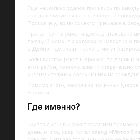
Еще несколько ударов пришлись по заводу
специализируется на производстве оборудо
Прошлый удар по объекту пришелся в сер
Третья группа ракет и дронов атаковала це
текущий момент достоверно известно о п
в
Дубно
, где среди прочего могут базиров
Большинство ракет и дронов, по данным и
этот район, поэтому власти старательно с
«незначительных разрушениях на гражданс
Помимо этого, несколько точечных ударов 
Украины.
Где именно?
Группа дронов и ракет поразили промзону
данным, под удар попал
завод «Мотор Сич
объекту с начала года. Тем не менее вывес