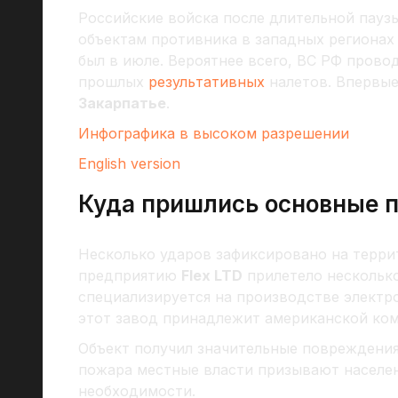
Российские войска после длительной пауз
объектам противника в западных регионах
был в июле. Вероятнее всего, ВС РФ прово
прошлых
результативных
налетов. Впервые
Закарпатье
.
Инфографика в высоком разрешении
English version
Куда пришлись основные 
Несколько ударов зафиксировано на терр
предприятию
Flex LTD
прилетело несколько
специализируется на производстве электро
этот завод принадлежит американской ко
Объект получил значительные повреждения
пожара местные власти призывают населен
необходимости.