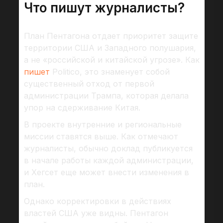
Что пишут журналисты?
План Пентагона отдает приоритет защите
территории США и Западного полушария,
а не «российской и китайской угрозе». Как
пишет
Politico, это знаменует собой
существенный отход от первой
администрации Трампа, которая делала
упор на сдерживание Китая.
В проекте внутренние и региональные
миссии ставятся выше. Как отмечают
журналисты, обычно доклад публикуется
в начале работы каждой администрации,
и Хегсет еще может внести изменения в
план.
Однако корректировки в действиях
властей США уже видны. Пентагон