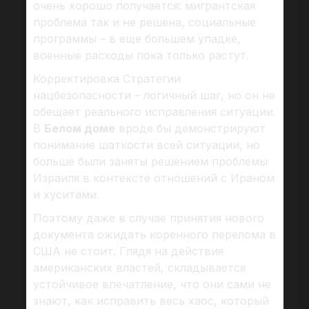
очень хорошо получается: мигрантская
проблема так и не решена, социальные
программы – в еще большем упадке,
военные расходы пока только растут.
Корректировка Стратегии
нацбезопасности – логичный шаг, но он не
обещает реального исправления ситуации.
В
Белом доме
вроде бы демонстрируют
понимание шаткости всей ситуации, но
больше были заняты решением проблемы
Израиля в контексте отношений с Ираном
и хуситами.
Поэтому даже в случае принятия нового
документа ожидать коренного перелома в
США не стоит. Глядя на действия
американских властей, складывается
устойчивое впечатление, что они сами не
знают, как исправить весь хаос, который