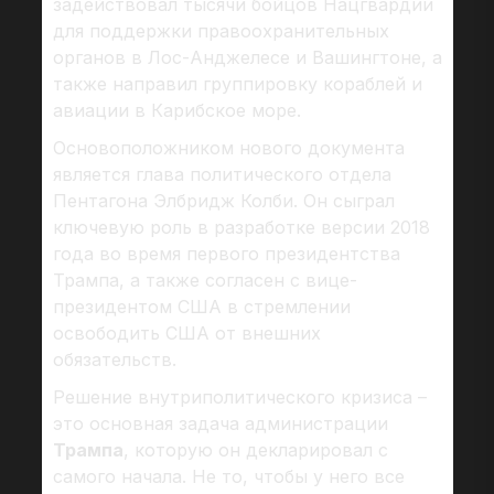
задействовал тысячи бойцов Нацгвардии
для поддержки правоохранительных
органов в Лос-Анджелесе и Вашингтоне, а
также направил группировку кораблей и
авиации в Карибское море.
Основоположником нового документа
является глава политического отдела
Пентагона Элбридж Колби. Он сыграл
ключевую роль в разработке версии 2018
года во время первого президентства
Трампа, а также согласен с вице-
президентом США в стремлении
освободить США от внешних
обязательств.
Решение внутриполитического кризиса –
это основная задача администрации
Трампа
, которую он декларировал с
самого начала. Не то, чтобы у него все