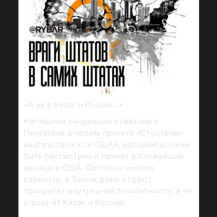
«А не в Китае и России
…»
Наглядные тенденции отметили в
Пентагоне в новом проекте «Стратегии
нацбезопасности США», который должен
быть рассмотрен и принят в ближайшие
месяцы в США. Согласно новому
варианту, в Белом доме отдают
приоритет внутренней безопасности, а не
угрозе из Китая и России.