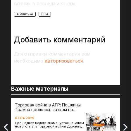
возник в последние годы.
Аналитика
США
Добавить комментарий
Для отправки комментария вам
необходимо
авторизоваться
.
Важные материалы
Торговая война в АТР: Пошлины
72 
Трампа прошлись катком по
гот
странам региона
07.04.2025
07.
Прошедшая неделя знаменуется началом
Вос
нового этапа торговой войны Дональда
The 
Трампа — пошлины введены в отношении
нов