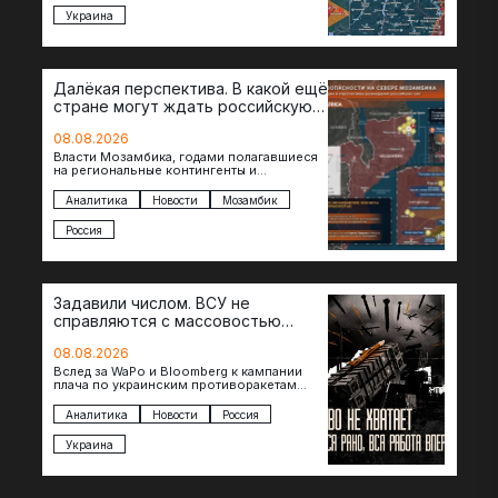
Украина
Далёкая перспектива. В какой ещё
стране могут ждать российскую
военную помощь?
08.08.2026
Власти Мозамбика, годами полагавшиеся
на региональные контингенты и
европейские военные миссии, всё чаще
обращаются к российской стороне за
Аналитика
Новости
Мозамбик
консультациями в…
Россия
Задавили числом. ВСУ не
справляются с массовостью
ударов?
08.08.2026
Вслед за WaPo и Bloomberg к кампании
плача по украинским противоракетам
присоединилась газета New York Times.
Там, ссылаясь на сотрудников…
Аналитика
Новости
Россия
Украина