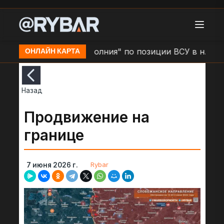
ино
Удар БЛА "Молния" по позиции ВСУ в н.п. Золо
ОНЛАЙН КАРТА
Назад
Продвижение на
границе
Rybar
7 июня 2026 г.