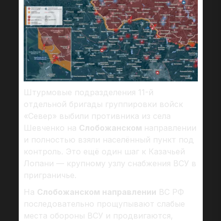
Штурмовые подразделения 11-й
отдельной бригады группировки войск
«Север» выбили противника из села
Шевченко на
Слобожанском
направлении
и полностью взяли населённый пункт под
контроль. Это ещё один шаг к Казачьей
Лопани — крупному узлу снабжения ВСУ в
приграничье.
На
Слобожанском направлении
ВС РФ
последовательно прощупывают слабые
места обороны ВСУ и продвигаются,