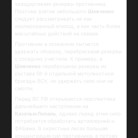
«раздергивая» резервы противника.
Поэтому взятие небольшого
Шевченко
следует рассматривать не как
изолированный эпизод, а как часть более
масштабных действий на севере.
Противник в основном пытается
удержать оборону, перебрасывая резервы
с соседних участков. К примеру, в
Шевченко
переброшены резервы из
состава 58-й отдельной мотопехотной
бригады ВСУ, но удержать село они не
смогли.
Перед ВС РФ открывается перспектива
дальнейшего наступления на
КазачьюЛопань
, однако перед этим село
потребуется обработать артиллерией и
ФАБами. В окрестных лесах большая
концентрация сил противника, а потому