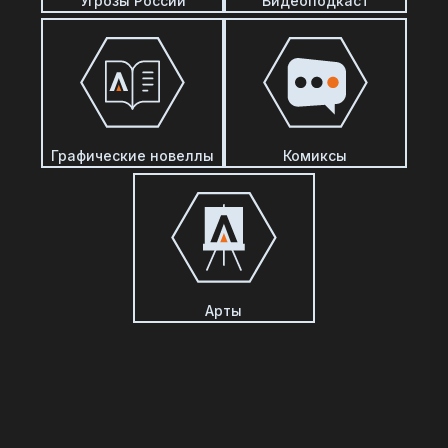
Угрозы России
Видеоподкаст
Графические новеллы
Комиксы
Арты