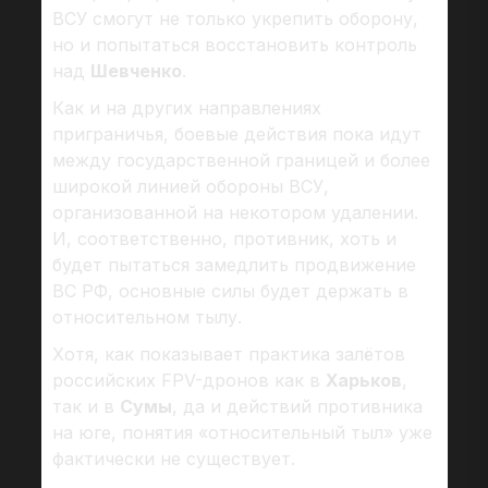
ВСУ смогут не только укрепить оборону,
но и попытаться восстановить контроль
над
Шевченко
.
Как и на других направлениях
приграничья, боевые действия пока идут
между государственной границей и более
широкой линией обороны ВСУ,
организованной на некотором удалении.
И, соответственно, противник, хоть и
будет пытаться замедлить продвижение
ВС РФ, основные силы будет держать в
относительном тылу.
Хотя, как показывает практика залётов
российских FPV-дронов как в
Харьков
,
так и в
Сумы
, да и действий противника
на юге, понятия «относительный тыл» уже
фактически не существует.