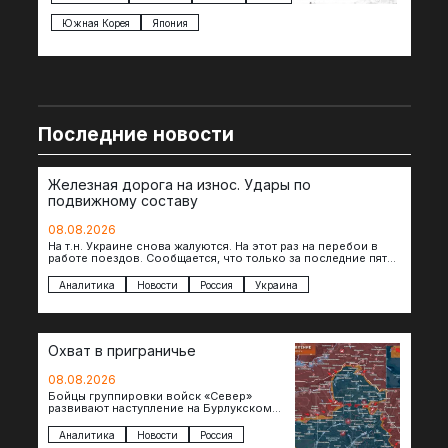
под
Южная Корея
Япония
Ве
Последние новости
Железная дорога на износ. Удары по
подвижному составу
08.08.2026
На т.н. Украине снова жалуются. На этот раз на перебои в
работе поездов. Сообщается, что только за последние пять
дней…
Аналитика
Новости
Россия
Украина
Охват в приграничье
08.08.2026
Бойцы группировки войск «Север»
развивают наступление на Бурлукском
направлении. Российские подразделения
теснят противника сразу на нескольких
Аналитика
Новости
Россия
участках, создавая угрозу охвата…