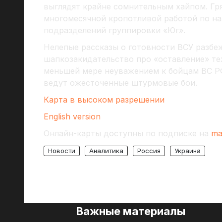
выглядят крайне сомнительным хайпом. Гр
многомесячной кропотливой работой по н
подразделений группировки «Юг».
Нелепые рассказы о готовности ВСУ разбеж
шапкозакидательство про «оставление» те
меньшей мере неуважением к бойцам ВС Р
ведут ожесточенные штурмовые бои.
Карта в высоком разрешении
English version
Онлайн-карты доступны по подписке на
ma
Новости
Аналитика
Россия
Украина
Важные материалы