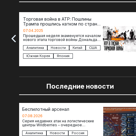
Торговая война в АТР: Пошлины
Трампа прошлись катком по странам
региона
07.04.2025
Прошедшая неделя знаменуется началом
нового этапа торговой войны Дональда
Трампа — пошлины введены в отношении
импорта из более 100 стран…
Аналитика
Новости
Китай
США
Южная Корея
Япония
Последние новости
Беспилотный арсенал
07.08.2026
Серия недавних атак на логистические
центры Wildberries – очередное
свидетельство нарастающей угрозы для
российского тыла. И суть здесь даже не…
Аналитика
Новости
Россия