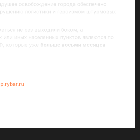
ядущее освобождение города обеспечено
арушению логистики и героизмом штурмовых
аться не раз выходили боком, а
х или иных населенных пунктов являются по
Ф, которые уже
больше восьми месяцев
p.rybar.ru