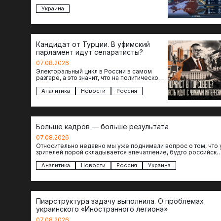
Украина
Кандидат от Турции. В уфимский
парламент идут сепаратисты?
07.08.2026
Электоральный цикл в России в самом
разгаре, а это значит, что на политическое
поле вновь выходят кандидаты с
сомнительной репутацией….
Аналитика
Новости
Россия
Больше кадров — больше результата
07.08.2026
Относительно недавно мы уже поднимали вопрос о том, что 
зрителей порой складывается впечатление, будто российски
операторы БЛА практически не…
Аналитика
Новости
Россия
Украина
Пиарструктура задачу выполнила. О проблемах
украинского «Иностранного легиона»
07.08.2026