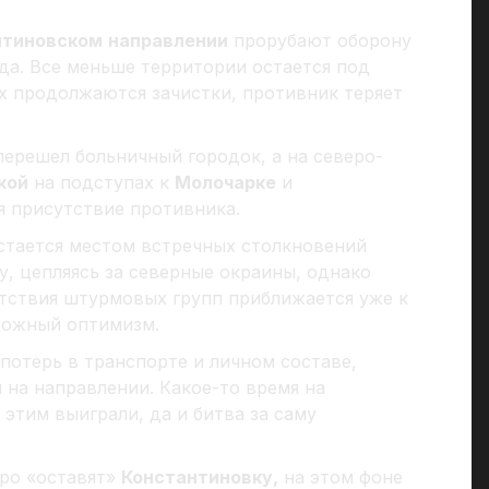
нтиновском
направлении
прорубают оборону
да. Все меньше территории остается под
х продолжаются зачистки, противник теряет
ерешел больничный городок, а на северо-
кой
на подступах к
Молочарке
и
ся присутствие противника.
стается местом встречных столкновений
у, цепляясь за северные окраины, однако
утствия штурмовых групп приближается уже к
рожный оптимизм.
потерь в транспорте и личном составе,
 на направлении. Какое-то время на
 этим выиграли, да и битва за саму
оро «оставят»
Константиновку,
на этом фоне