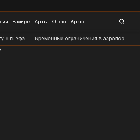
ния
В мире
Арты
О нас
Архив
Уфа
Временные ограничения в аэропорту н.п. Орен
>