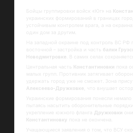
Бойцы группировки войск «Юг» на
Конста
украинских формирований в границах горо
устойчивым контролем врага, а на окраина
один дом за другим.
На западной окраине под контроль ВС РФ п
восточной – застройка и часть
балки Грузс
Новодмитровке
. В самих селах сохраняет
Центральная часть
Константиновки
пока о
малых групп. Противник затягивает оборон
удержать город уже не сможет. Зона прис
Алексеево-Дружковке
, что внушает осто
Украинские формирования понесли немало 
пытаясь насытить оборонительные порядки
укрепление южного фланга
Дружковки
они
Константиновку
пока не окончена.
Учащающиеся заявления о том, что ВСУ ск