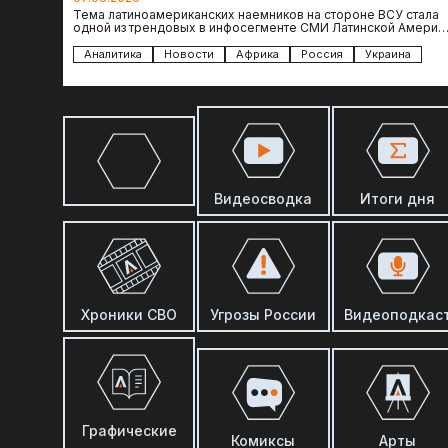
Тема латиноамериканских наемников на стороне ВСУ стала
одной из трендовых в инфосегменте СМИ Латинской Америки
И последние полгода оттуда идет…
Аналитика
Новости
Африка
Россия
Украина
Видеосводка
Итоги дня
Хроники СВО
Угрозы России
Видеоподкас
Графические
Комиксы
Арты