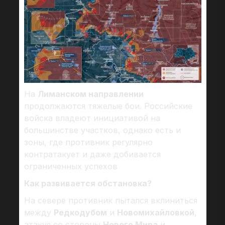
На
Лиманском направлении
продолжаются тяжелые бои. Российские
войска владеют инициативой на
большинстве участков, однако есть и
зоны, где противник регулярно
контратакует и даже добивается
ограниченных успехов
Как развивается обстановка?
На севере противник пытался вклиниться
между
Редкодубом
и
Новомихайловкой
,
атакуя со стороны
Нового Мира
и