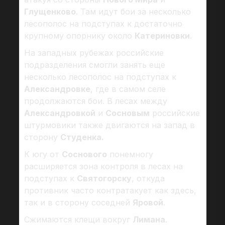
Глущенково
. Там идут бои за несколько
лесополос на подступах к достаточно
крупному опорнику около
Катериновки
.
На западных рубежах российские
подразделения смогли занять еще
несколько лесополос на подступах к
Александровке
, где в самом селе
продолжаются бои. В лесах между
Александровкой
и
Сосновым
российские
штурмовики также двигаются на запад в
сторону
Студенка.
К югу от
Соснового
понемногу
расширяется зона контроля в лесах на
подступах к
Святогорску
, откуда
противник часто контратакует как здесь,
так и в сторону соседней
Яровой
.
Сжимаются клещи вокруг
Лимана
.