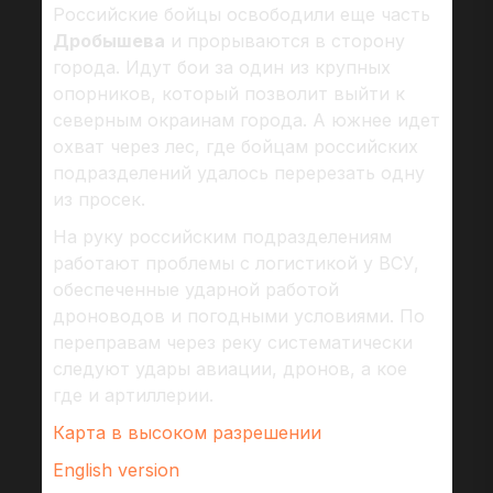
Российские бойцы освободили еще часть
Дробышева
и прорываются в сторону
города. Идут бои за один из крупных
опорников, который позволит выйти к
северным окраинам города. А южнее идет
охват через лес, где бойцам российских
подразделений удалось перерезать одну
из просек.
На руку российским подразделениям
работают проблемы с логистикой у ВСУ,
обеспеченные ударной работой
дроноводов и погодными условиями. По
переправам через реку систематически
следуют удары авиации, дронов, а кое
где и артиллерии.
Карта в высоком разрешении
English version