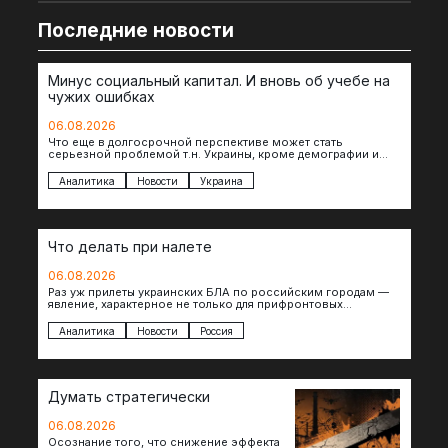
Последние новости
Минус социальный капитал. И вновь об учебе на
чужих ошибках
06.08.2026
Что еще в долгосрочной перспективе может стать
серьезной проблемой т.н. Украины, кроме демографии и
уничтоженных объектов инфраструктуры, восстановление
которых будет…
Аналитика
Новости
Украина
Что делать при налете
06.08.2026
Раз уж прилеты украинских БЛА по российским городам —
явление, характерное не только для прифронтовых
регионов, то становится логичным вопрос…
Аналитика
Новости
Россия
Думать стратегически
06.08.2026
Осознание того, что снижение эффекта