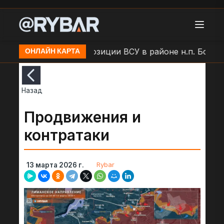
и
Удар БЛА по позиции ВСУ в районе н.п. Большая
ОНЛАЙН КАРТА
Назад
Продвижения и
контратаки
Rybar
13 марта 2026 г.