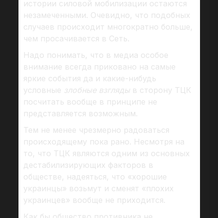
истории силовой мобилизации остаются
незамеченными. Очевидно, что подобных
случаев происходит многократно больше,
чем просачивается в Сеть.
Надо понимать, что в медиа особое
внимание всегда приковано на самые
яркие события да и какие-нибудь
условные
злобные взгляды
в сторону ТЦК
посчитать вообще в принципе не
представляется возможным.
Тем не менее чрезмерно радоваться
происходящему пока рано. Несмотря на
то, что ТЦК являются одним из основных
дестабилизирующих факторов в
обществе, надеяться, что «хорошие
украинцы» возьмут и сменят «плохих
украинцев» вообще не приходится.
Как бы общество противника не