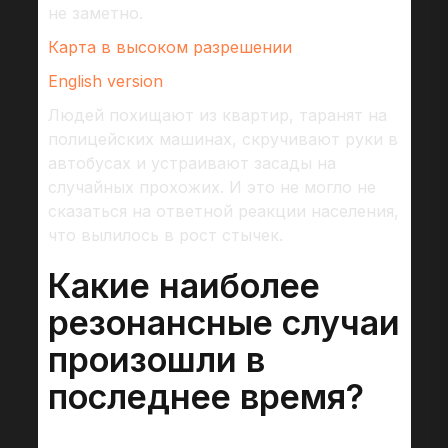
не заметно.
Карта в высоком разрешении
English version
Людей похищают из квартир, таранят на
полицейских машинах, скручивают руки в
автобусах и устраивают засады на
случайных прохожих. И это не могло не
сказаться на ответной реакции населения,
что вылилось в рост стычек.
Какие наиболее
резонансные случаи
произошли в
последнее время?