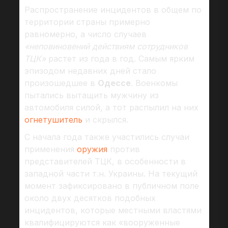
Распространение инцидентов в общем по
территории страны примерно
равномерно, а число случаев
«неповиновений действиям сотрудников
ТЦК»
растет из года в год. Самым ярким
эпизодом недавних дней стало
произошедшее в
Одессе
. Военкомы
пытались вытащить мужчину из
автомобиля силой, а тот распылил на них
огнетушитель
и скрылся.
С начала года также участились случаи
применения
оружия
против
представителей ТЦК, в особенности в
западной части т.н. Украины. На текущий
момент зафиксировано в публичном поле
около двух десятков подобных
инцидентов, которые местными властями
квалифицируются как «вооруженные