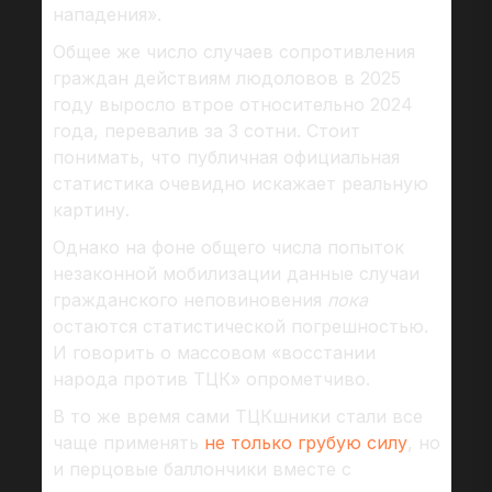
нападения».
Общее же число случаев сопротивления
граждан действиям людоловов в 2025
году выросло втрое относительно 2024
года, перевалив за 3 сотни. Стоит
понимать, что публичная официальная
статистика очевидно искажает реальную
картину.
Однако на фоне общего числа попыток
незаконной мобилизации данные случаи
гражданского неповиновения
пока
остаются статистической погрешностью.
И говорить о массовом «восстании
народа против ТЦК» опрометчиво.
В то же время сами ТЦКшники стали все
чаще применять
не только грубую силу
, но
и перцовые баллончики вместе с