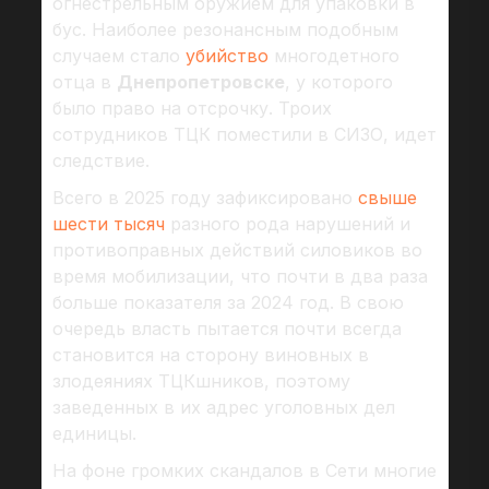
огнестрельным оружием для упаковки в
бус. Наиболее резонансным подобным
случаем стало
убийство
многодетного
отца в
Днепропетровске
, у которого
было право на отсрочку. Троих
сотрудников ТЦК поместили в СИЗО, идет
следствие.
Всего в 2025 году зафиксировано
свыше
шести тысяч
разного рода нарушений и
противоправных действий силовиков во
время мобилизации, что почти в два раза
больше показателя за 2024 год. В свою
очередь власть пытается почти всегда
становится на сторону виновных в
злодеяниях ТЦКшников, поэтому
заведенных в их адрес уголовных дел
единицы.
На фоне громких скандалов в Сети многие