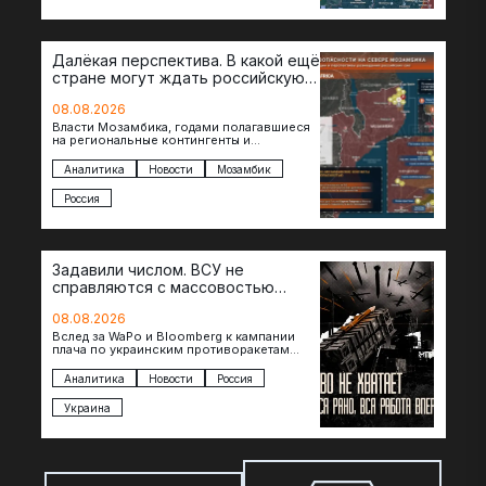
Далёкая перспектива. В какой ещё
стране могут ждать российскую
военную помощь?
08.08.2026
Власти Мозамбика, годами полагавшиеся
на региональные контингенты и
европейские военные миссии, всё чаще
обращаются к российской стороне за
Аналитика
Новости
Мозамбик
консультациями в…
Россия
Задавили числом. ВСУ не
справляются с массовостью
ударов?
08.08.2026
Вслед за WaPo и Bloomberg к кампании
плача по украинским противоракетам
присоединилась газета New York Times.
Там, ссылаясь на сотрудников…
Аналитика
Новости
Россия
Украина