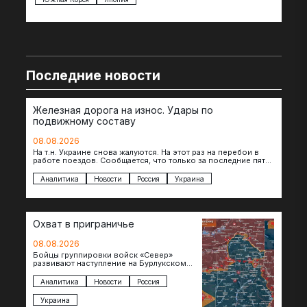
Последние новости
Железная дорога на износ. Удары по
подвижному составу
08.08.2026
На т.н. Украине снова жалуются. На этот раз на перебои в
работе поездов. Сообщается, что только за последние пять
дней…
Аналитика
Новости
Россия
Украина
Охват в приграничье
08.08.2026
Бойцы группировки войск «Север»
развивают наступление на Бурлукском
направлении. Российские подразделения
теснят противника сразу на нескольких
Аналитика
Новости
Россия
участках, создавая угрозу охвата…
Украина