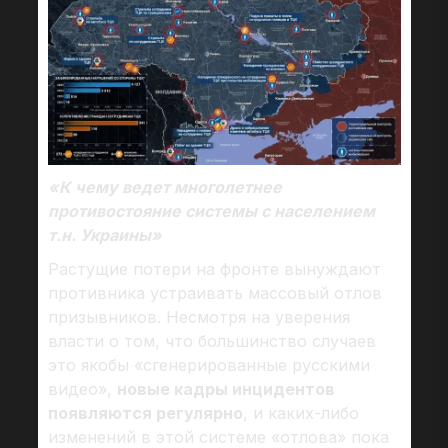
«К чему ведет многолетнее
противостояние системы с населением
т.н. Украины»
Растущие потери на фронте вынуждают
противника устраивать массовый отлов
призывников. Несмотря на уверения
власти о том, что большинство случаев
это якобы «сгенерированные русскими
видео»,
новые кадры инцидентов
появляются регулярно
, и каких-либо
изменений в этой системе «отлова» пока