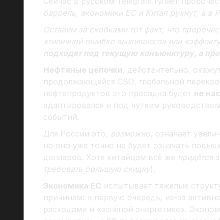
Сейчас в русском Telegram гуляет пророчес
баррель, экономики ЕС и Китая рухнут, а в
Оставим за скобками тот факт, что пророче
«типичной ошибке выжившего» или «эффект
подходят под текущую конъюнктуру, а пр
Нефтяные цепочки
, действительно, окажу
продолжающейся СВО, глобальной перекро
нефтепродуктов это просадка будет
не на
адаптировался и под чутким руководством
событий.
Для России это,
возможно
, означает увел
но оно уже точно не будет означать повыш
долларов. Хотя китайцам всё же
придётся
з
требовать б
о
льшую скидку
).
Экономика ЕС
испытывает тяжёлые структ
причинам: в первую очередь, из-за актив
расходами и «зелёной энергетике». Эконо