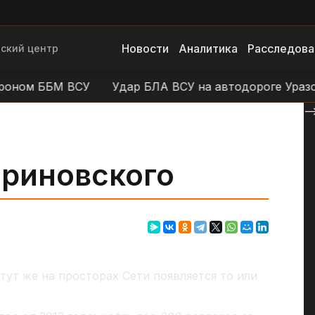
Новости
Аналитика
Расследова
ский центр
ом ББМ ВСУ
Удар БЛА ВСУ на автодороге Уразово -
--
риновского
тут же на просторах Сети появляется то или