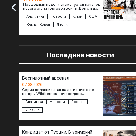
Прошедшая неделя знаменуется началом
нового этапа торговой войны Дональда
Трампа — пошлины введены в отношении
импорта из более 100 стран…
Аналитика
Новости
Китай
США
Южная Корея
Япония
Последние новости
Беспилотный арсенал
07.08.2026
Серия недавних атак на логистические
центры Wildberries – очередное
свидетельство нарастающей угрозы для
российского тыла. И суть здесь даже не…
Аналитика
Новости
Россия
Украина
Кандидат от Турции. В уфимский