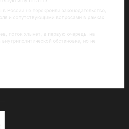
фтяную иглу Штатов.
ы в России не перекроили законодательство,
роля и сопутствующими вопросами в рамках
в, поток хлынет, в первую очередь, на
а внутриполитической обстановке, но не
72 часа на сборы: к чему СМИ
«Д
готовят британцев?
07
07.04.2025
Мы