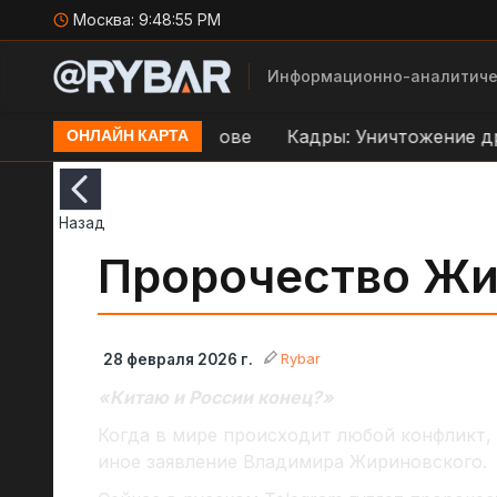
Москва:
9:48:56 PM
Информационно-аналитиче
реправе ВСУ в Орехове
Кадры: Уничтожение дрон
ОНЛАЙН КАРТА
Назад
Пророчество Жи
Rybar
28 февраля 2026 г.
«Китаю и России конец?»
Когда в мире происходит любой конфликт, 
иное заявление Владимира Жириновского.