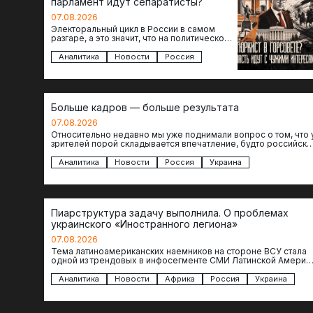
парламент идут сепаратисты?
07.08.2026
Электоральный цикл в России в самом
разгаре, а это значит, что на политическое
поле вновь выходят кандидаты с
сомнительной репутацией….
Аналитика
Новости
Россия
Больше кадров — больше результата
07.08.2026
Относительно недавно мы уже поднимали вопрос о том, что 
зрителей порой складывается впечатление, будто российски
операторы БЛА практически не…
Аналитика
Новости
Россия
Украина
Пиарструктура задачу выполнила. О проблемах
украинского «Иностранного легиона»
07.08.2026
Тема латиноамериканских наемников на стороне ВСУ стала
одной из трендовых в инфосегменте СМИ Латинской Америки
И последние полгода оттуда идет…
Аналитика
Новости
Африка
Россия
Украина