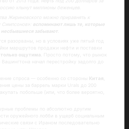
тво от 2013 года:
нефть под 200 долларов за
 Россию хлынут миллионы беженцев
.
ства Жириновского можно приравнять к
у Симпсонов»:
вспоминают лишь те, которые
о несбывшиеся забывают
.
тся разорваны, но в условиях уже пятый год
йки маршрутов продажи нефти и поставки
столько ощутима
. Просто потому, что рынок
 Вашингтона начал перестройку задолго до
ичение спроса — особенно со стороны
Китая
,
ения цены за баррель марки Urals до 200
акупать побольше (или, что более вероятно,
урные проблемы по абсолютно другим
ности оружейного лобби в ущерб социальным
мические связи с Ираном последовательно