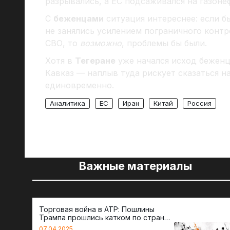
разрывались, а ЕС подсаживался на газоне
С
беженцами
ситуация интереснее: если б
не занялись усилением пограничного конт
СВО, то
возможно
, проблемы бы были.
Хотя в
Тегеране
уже начался исход беженце
Кавказ — наплыв туда рискует сказаться н
единовременно.
Аналитика
ЕС
Иран
Китай
Россия
Важные материалы
Торговая война в АТР: Пошлины
Трампа прошлись катком по странам
региона
07.04.2025