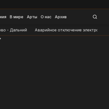
ния
В мире
Арты
О нас
Архив
 Дальний
Аварийное отключение электроснабжения
>