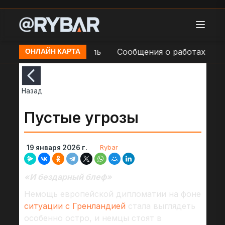
ргии в н.п. Мариуполь
Сообщения о работах по во
ОНЛАЙН КАРТА
Назад
Пустые угрозы
Rybar
19 января 2026 г.
«И бездарный блеф»
Немощь европейской дипломатии на фоне
ситуации с Гренландией
стала выглядеть
особенно остро, и немцы стоят в