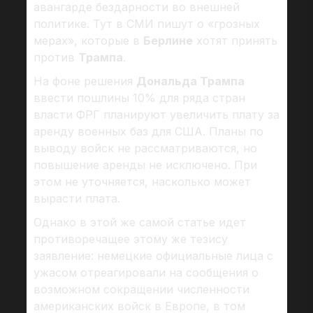
авангарде бездарности во внешней
политике. Тут в СМИ пишут о «грозных
мерах», которые в
Берлине
хотят принять
против
Трампа
.
На фоне решения
Дональда Трампа
ввести пошлины 10% для ряда стран
власти ФРГ планируют увеличить плату за
аренду военных баз для США. Планы по
выводу войск не рассматриваются, но
повышение аренды не исключено. При
этом не уточняется, насколько может
вырасти плата.
Однако в этой же самой статье идет
противоречащее этому же тезису
заявление: немецкие официальные лица с
ужасом отреагировали на сообщения о
возможном сокращении численности
американских войск в Европе, в том