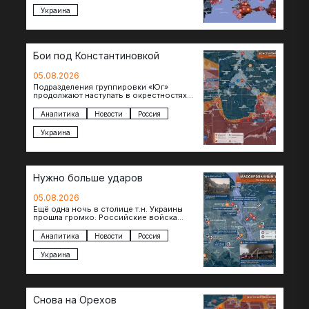
Украина
Бои под Константиновкой
05.08.2026
Подразделения группировки «Юг»
продолжают наступать в окрестностях
Константиновки после освобождения
города. Пока на восточном фланге идут
Аналитика
Новости
Россия
ожесточенные бои за окраины…
Украина
Нужно больше ударов
05.08.2026
Ещё одна ночь в столице т.н. Украины
прошла громко. Российские войска
поразили транспортно-логистические
объекты и предприятия в Киеве и
Аналитика
Новости
Россия
окрестностях….
Украина
Снова на Орехов