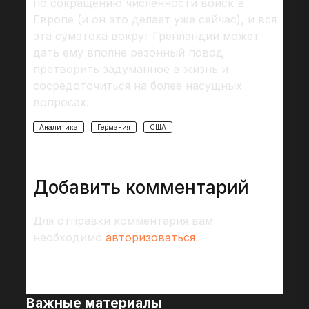
по сокращению численности войск в
Европе (и он это делает уже сейчас), и вся
эта суматоха вокруг Гренландии может
дать ему вполне резонный повод
претворить задуманное в жизнь и
сосредоточиться на более насущных
вопросах.
Аналитика
Германия
США
Добавить комментарий
Для отправки комментария вам
необходимо
авторизоваться
.
Важные материалы