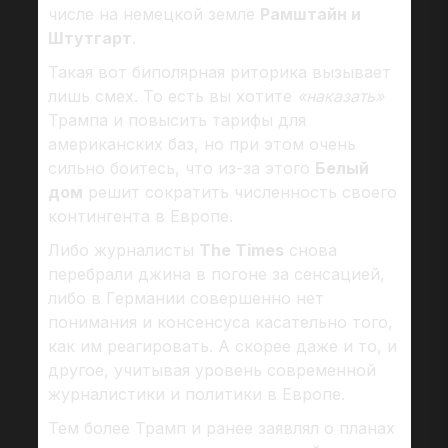
числе на немецкой земле
Рамштайн и
Штутгарт
.
Такая вот биполярная риторика вызывает
лишь смех. То есть вы хотите
«наказать»
Трампа и повысить тарифы для
американских баз, но при этом очень
сильно боитесь, что из-за этого
Белый
дом
решит сократить численность своего
контингента в Европе.
Либо журналисты
The Times
снова
перебрали джина в погоне за сенсацией,
либо в Германии совершенно нет
понимания и консенсуса касательно того,
как им реагировать. А скорее даже и то, и
другое, учитывая уровень современной
журналистики и политики в Европе.
Тем более Трамп и ранее заявлял о планах