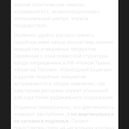
вполне политические смыслы:
«суверенитет», «самоопределение»,
«колониальный центр», «чужое
государство».
Особенно удобно распространять
подобное имея целую экосистему схожих
инициатив и медийных продуктов.
Связанные с этой повесткой структуры
вроде запрещённых в РФ «Новой Тывы»,
«Азиатов России», «Свободной Бурятии»
и других подобных инициатив
встраиваются в общую кампанию, где
культурная риторика служит упаковкой
для куда более радикального содержания.
Отдельно показательно, что деятельность
«говорит республика _»
не маргинальна и
не загнана в подполье.
Проект
представлен сразу на нескольких крупных