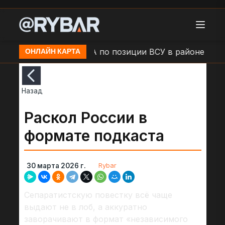
Камыши
Удар БЛА по позиции ВСУ в районе н.п. Бо
ОНЛАЙН КАРТА
Назад
Раскол России в
формате подкаста
Rybar
30 марта 2026 г.
Сепаратистскую повестку всё чаще
выдают не в лоб, а аккуратно
заворачивают в формат «независимого