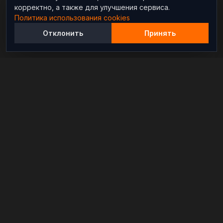
корректно, а также для улучшения сервиса.
Политика использования cookies
Отклонить
Принять
Независимый информационно-аналитический
проект, освещающий конфликты и геополитические
события в мире.
РАЗДЕЛЫ
Новости
Аналитика