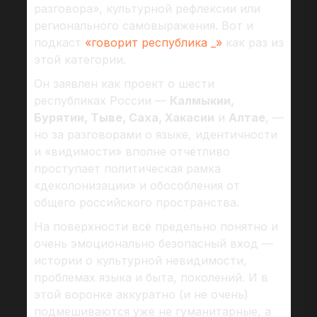
разговора», культурной рефлексии или
регионального самовыражения. Вот и
подкаст
«говорит республика _»
как раз из
этой категории.
Он заявлен как проект о шести
республиках России —
Калмыкии,
Бурятии, Тыве, Саха, Хакасии
и
Алтае
, —
но за разговорами о языке, идентичности
и «видимости» вполне отчётливо
проступает политическая рамка
«деколонизации» и обособления от
общего российского пространства.
На поверхности всё предельно понятно и
очень эмоционально безопасный вход —
истории о культурной невидимости,
проблемах языка и быта, поколений. И в
этой воронке аккуратно (и не очень)
подмешиваются уже не гуманитарные, а