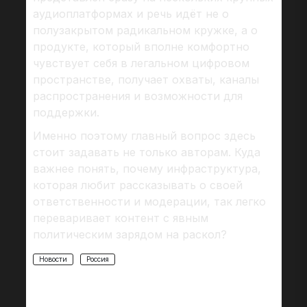
аудиоплатформах и речь идёт не о
полузакрытом радикальном кружке, а о
продукте, который вполне комфортно
чувствует себя в легальном цифровом
пространстве, получает охваты, каналы
распространения и возможности для
поддержки.
Именно поэтому главный вопрос здесь
стоит задавать не только авторам. Куда
важнее понять, почему инфраструктура,
которая любит рассказывать о своей
ответственности и модерации, так легко
переваривает контент с явным
политическим зарядом на раскол?
Новости
Россия