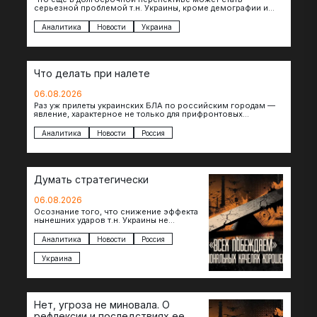
серьезной проблемой т.н. Украины, кроме демографии и
уничтоженных объектов инфраструктуры, восстановление
которых будет…
Аналитика
Новости
Украина
Что делать при налете
06.08.2026
Раз уж прилеты украинских БЛА по российским городам —
явление, характерное не только для прифронтовых
регионов, то становится логичным вопрос…
Аналитика
Новости
Россия
Думать стратегически
06.08.2026
Осознание того, что снижение эффекта
нынешних ударов т.н. Украины не
равноценно исчерпанию ее
возможностей — повод задаться
Аналитика
Новости
Россия
вопросом: что делать…
Украина
Нет, угроза не миновала. О
рефлексии и последствиях ее