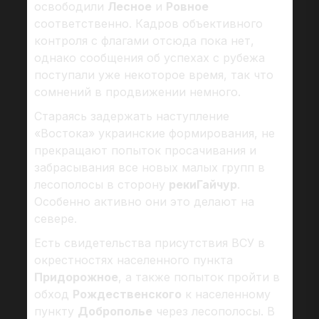
освободили
Лесное
и
Ровное
соответственно. Кадров объективного
контроля с флагами отсюда пока нет,
однако сообщения об успехах с рубежа
поступали уже некоторое время, так что
сомнений в продвижении немного.
Стараясь задержать наступление
«Востока» украинские формирования, не
прекращают попыток просачивания и
забрасывания все новых малых групп в
лесополосы в сторону
рекиГайчур
.
Особенно активно они это делают на
севере.
Есть свидетельства присутствия ВСУ в
окрестностях населенного пункта
Придорожное
, а также попыток пройти в
обход
Рождественского
к населенному
пункту
Доброполье
через лесополосы. В