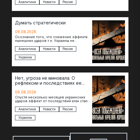
Аналитика
Новости
Россия
Думать стратегически
06.08.2026
Осознание того, что снижение эффекта
нынешних ударов т.н. Украины не
равноценно исчерпанию ее
возможностей — повод задаться
Аналитика
Новости
Россия
вопросом: что делать…
Украина
Нет, угроза не миновала. О
рефлексии и последствиях ее
отсутствия
06.08.2026
Спустя несколько месяцев украинских
ударов эффект от последствий атак стал
менее острым: с бензином стало легче,
коллапса розничной торговли не…
Аналитика
Новости
Россия
Украина