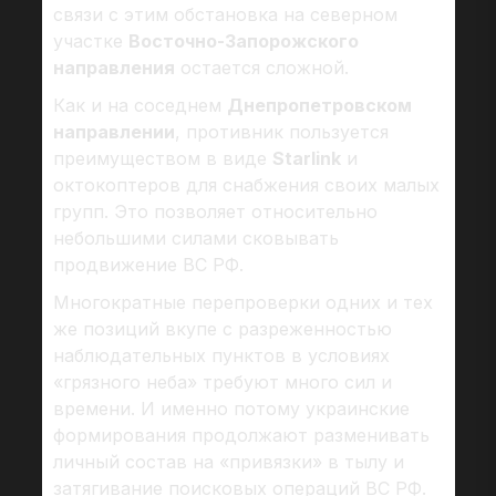
связи с этим обстановка на северном
участке
Восточно-Запорожского
направления
остается сложной.
Как и на соседнем
Днепропетровском
направлении
, противник пользуется
преимуществом в виде
Starlink
и
октокоптеров для снабжения своих малых
групп. Это позволяет относительно
небольшими силами сковывать
продвижение ВС РФ.
Многократные перепроверки одних и тех
же позиций вкупе с разреженностью
наблюдательных пунктов в условиях
«грязного неба» требуют много сил и
времени. И именно потому украинские
формирования продолжают разменивать
личный состав на «привязки» в тылу и
затягивание поисковых операций ВС РФ.