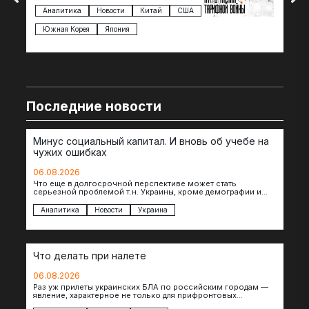
Трампа — пошлины введены в отношении
нов
импорта из более 100 стран…
с з
Аналитика
Новости
Китай
США
Ан
под
Южная Корея
Япония
Ве
Последние новости
Минус социальный капитал. И вновь об учебе на
чужих ошибках
06.08.2026
Что еще в долгосрочной перспективе может стать
серьезной проблемой т.н. Украины, кроме демографии и
уничтоженных объектов инфраструктуры, восстановление
которых будет…
Аналитика
Новости
Украина
Что делать при налете
06.08.2026
Раз уж прилеты украинских БЛА по российским городам —
явление, характерное не только для прифронтовых
регионов, то становится логичным вопрос…