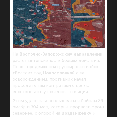
На
Восточно-Запорожском направлении
растет интенсивность боевых действий.
После продвижения группировки войск
«Восток» под
Новоселовкой
с ее
освобождением, противник начал
проводить там контратаки с целью
восстановить утраченные позиции.
Этим удалось воспользоваться бойцам 39
омсбр и 394 мсп, которые прорвали фронт
севернее, с опорой на
Воздвижевку
и