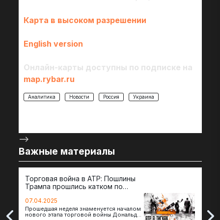
Карта в высоком разрешении
English version
Онлайн-карты доступны по подписке на
map.rybar.ru
Аналитика
Новости
Россия
Украина
-->
Важные материалы
Торговая война в АТР: Пошлины
72 
Трампа прошлись катком по
гот
странам региона
07.04.2025
07.
Прошедшая неделя знаменуется началом
Вос
нового этапа торговой войны Дональда
The 