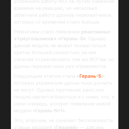
усложнили работу МОГов путем снижения
времени на реакцию, но несколько
облегчили работу дронов-перехватчиков,
которых со временем стало больше.
Развитием стало появление
реактивных
«треугольников» «Герань-3»
. Однако
данная модель не может похвастаться
кратно большей скоростью: на нее
сложнее отреагировать тем же МОГам, но
дроны-перехватчики уже справляются.
Следующим этапом стала
«
Герань-5
»
,
которую украинские дроны пока догнать
не могут. Однако противник рано или
поздно научится бороться и с ними, что, в
свою очередь, ускорит появление новой
модели «
Герань-N+1
».
Это, впрочем, не означает бесполезности
старых моделей «
Гераней
» — для них