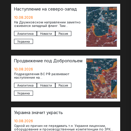
Наступление на северо-запад
10.08.2026
На Дружковском направлении заметно
оживился западный фланг. Там
подразделения группировки «Центр»
после освобождения Торского
Аналитика
Новости
Россия
продвинулись вперед и завязали бои за…
Украина
Продвижение под Добропольем
10.08.2026
Подразделения ВС РФ развивают
наступление на
Добропольскомнаправлении,
продвигаясь на широком участке фронта.
Аналитика
Новости
Россия
Достигнуты тактические успехи в районе
Белицкого, где по…
Украина
Украина значит украсть
10.08.2026
Одной из причин не передавать т.н. Украине лицензии,
оборудование и производственные компетенции по ЗРК