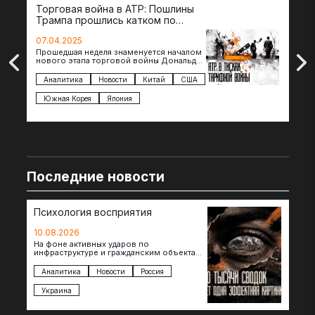
Торговая война в АТР: Пошлины
72 
Трампа прошлись катком по
гот
странам региона
07.04.2025
07.
Прошедшая неделя знаменуется началом
Вос
нового этапа торговой войны Дональда
The 
Трампа — пошлины введены в отношении
нов
импорта из более 100 стран…
с з
Аналитика
Новости
Китай
США
Ан
под
Южная Корея
Япония
Ве
Последние новости
Психология восприятия
10.08.2026
На фоне активных ударов по
инфраструктуре и гражданским объектам,
в том числе сегодняшней трагедии в
Нижнекамске, где в результате атаки…
Аналитика
Новости
Россия
Украина