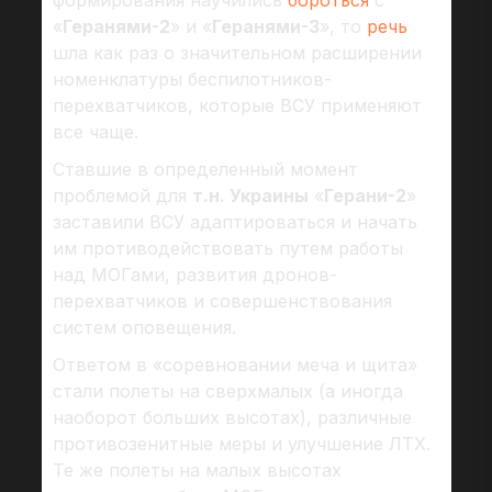
формирования научились
бороться
с
«
Геранями-2
» и «
Геранями-3
», то
речь
шла как раз о значительном расширении
номенклатуры беспилотников-
перехватчиков, которые ВСУ применяют
все чаще.
Ставшие в определенный момент
проблемой для
т.н. Украины
«
Герани-2
»
заставили ВСУ адаптироваться и начать
им противодействовать путем работы
над МОГами, развития дронов-
перехватчиков и совершенствования
систем оповещения.
Ответом в «соревновании меча и щита»
стали полеты на сверхмалых (а иногда
наоборот больших высотах), различные
противозенитные меры и улучшение ЛТХ.
Те же полеты на малых высотах