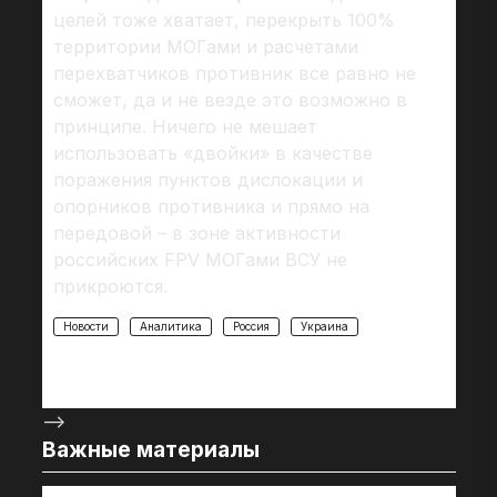
целей тоже хватает, перекрыть 100%
территории МОГами и расчетами
перехватчиков противник все равно не
сможет, да и не везде это возможно в
принципе. Ничего не мешает
использовать «двойки» в качестве
поражения пунктов дислокации и
опорников противника и прямо на
передовой – в зоне активности
российских FPV МОГами ВСУ не
прикроются.
Новости
Аналитика
Россия
Украина
-->
Важные материалы