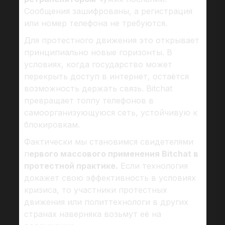
Сообщения зашифрованы, а регистрация
или номер телефона не требуются.
Для протестного движения это открывает
принципиально новые горизонты. В
условиях, когда государство может
перекрыть доступ в интернет, остаётся
возможность держать связь. Bitchat
превращает толпу телефонов в
самоорганизующуюся сеть, устойчивую к
блокировкам.
Фактически мы становимся свидетелями
п
ервого массового применения Bitchat в
протестной практике.
Если технология
докажет свою эффективность в условиях
кризиса, то участники протестных
движения или политтехнологи в других
странах наверняка возьмут её на