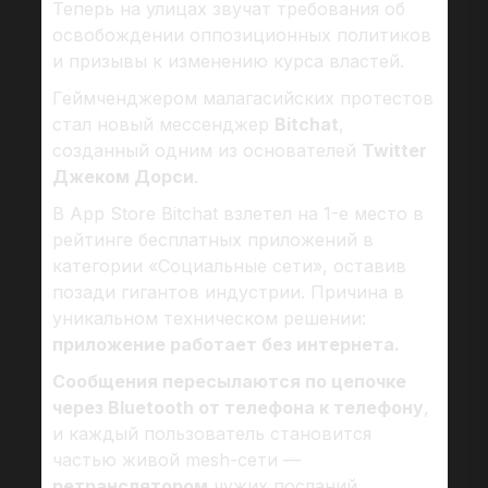
Теперь на улицах звучат требования об
освобождении оппозиционных политиков
и призывы к изменению курса властей.
Геймченджером малагасийских протестов
стал новый мессенджер
Bitchat
,
созданный одним из основателей
Twitter
Джеком Дорси
.
В App Store Bitchat взлетел на 1-е место в
рейтинге бесплатных приложений в
категории «Социальные сети», оставив
позади гигантов индустрии. Причина в
уникальном техническом решении:
приложение работает без интернета.
Сообщения пересылаются по цепочке
через Bluetooth от телефона к телефону
,
и каждый пользователь становится
частью живой mesh-сети —
ретранслятором
чужих посланий.