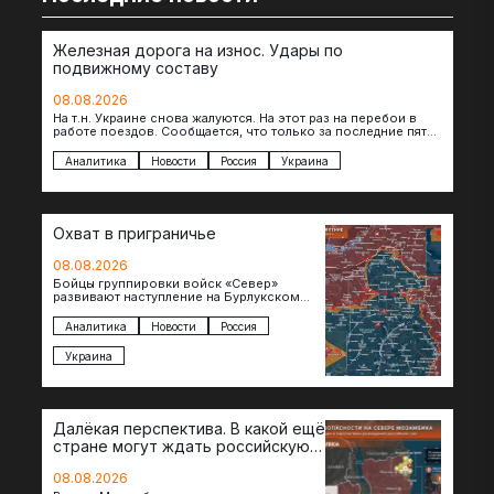
Железная дорога на износ. Удары по
подвижному составу
08.08.2026
На т.н. Украине снова жалуются. На этот раз на перебои в
работе поездов. Сообщается, что только за последние пять
дней…
Аналитика
Новости
Россия
Украина
Охват в приграничье
08.08.2026
Бойцы группировки войск «Север»
развивают наступление на Бурлукском
направлении. Российские подразделения
теснят противника сразу на нескольких
Аналитика
Новости
Россия
участках, создавая угрозу охвата…
Украина
Далёкая перспектива. В какой ещё
стране могут ждать российскую
военную помощь?
08.08.2026