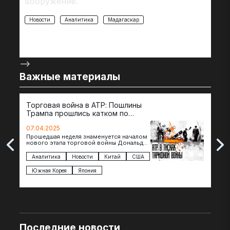
вооружение.
Новости
Аналитика
Мадагаскар
-->
Важные материалы
Торговая война в АТР: Пошлины
72 
Трампа прошлись катком по
гот
странам региона
07.04.2025
07.
Прошедшая неделя знаменуется началом
Вос
нового этапа торговой войны Дональда
The 
Трампа — пошлины введены в отношении
нов
импорта из более 100 стран…
с з
Аналитика
Новости
Китай
США
Ан
под
Южная Корея
Япония
Ве
Последние новости