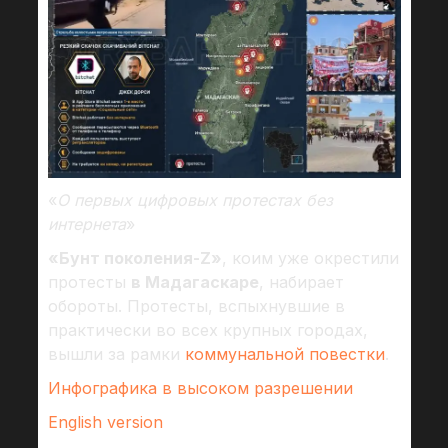
«
О первых цифровых протестах без
интернета
»
«Бунт поколения-Z»
, коим уже окрестили
протесты
в Мадагаскаре
, набирает
обороты. Протесты, вспыхнувшие в
практически во всех крупных городах,
вышли за рамки
коммунальной повестки
.
Инфографика в высоком разрешении
English version