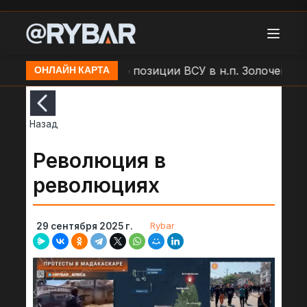
ар БЛА "Молния" по позиции ВСУ в н.п. Золочев
Ар
ОНЛАЙН КАРТА
Назад
Революция в
революциях
Rybar
29 сентября 2025 г.