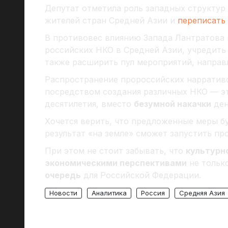
Депутат отметила роль западных структур 
жителей стран Средней Азии и
переписать
В противовес влиянию Запада Лантратова
российских НКО в Средней Азии, учредить
также расширить пул мероприятий, направ
Распространение пророссийских нарративо
посредством создания различных НКО — эт
десятилетия, вместо
безумной накачки
ден
Хочется верить, что предложенные меры бу
результат «на земле» сможет запустить пр
При этом не стоит забывать, что
культурн
экономическими перспективами
не только
очередь
для Российской Федерации.
Новости
Аналитика
Россия
Средняя Азия