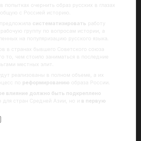
в попытках очернить образ русских в глазах
общую с Россией историю.
 предложила
систематизировать
работу
 рабочую группу по вопросам истории, а
ленных на популяризацию русского языка.
в в странах бывшего Советского союза
о то, чем стоило заниматься в последние
ьгами местных элит.
дут реализованы в полном объеме, а их
оцесс по
реформированию
образа России.
ое влияние должно быть подкреплено
 для стран Средней Азии, но и
в первую