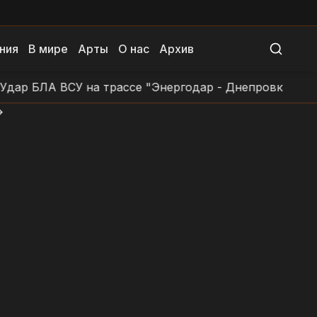
ния
В мире
Арты
О нас
Архив
р БЛА ВСУ на трассе "Энергодар - Днепровка - Запов
>