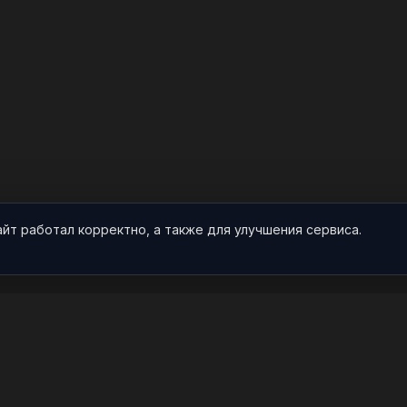
айт работал корректно, а также для улучшения сервиса.
О НАС
ПРОЕКТ
О проекте
Арты
Видео