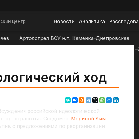
Новости
Аналитика
Расследова
ский центр
Артобстрел ВСУ н.п. Каменка-Днепровская
Уда
--
ологический ход
суждения российской идеологической
го пространства. Следом за
Мариной Ким
тупив с предложениями по реорганизации