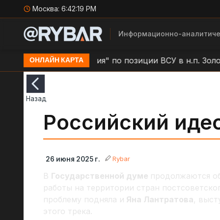
Москва:
6:42:20 PM
Информационно-аналитиче
Удар БЛА "Молния" по позиции ВСУ в н.п. Золочев
ОНЛАЙН КАРТА
Назад
Российский иде
Rybar
26 июня 2025 г.
В
Государственной думе
продолжаются об
работы на территории стран постсоветско
проблему подняла и
Яна Лантратова
, выс
этого трека.