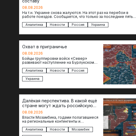
составу
08.08.2026
На т.н. Украине снова жалуются. На этот раз на перебои в
работе поездов. Сообщается, что только за последние пять
дней…
Аналитика
Новости
Россия
Украина
Охват в приграничье
08.08.2026
Бойцы группировки войск «Север»
развивают наступление на Бурлукском
направлении. Российские подразделения
теснят противника сразу на нескольких
Аналитика
Новости
Россия
участках, создавая угрозу охвата…
Украина
Далёкая перспектива. В какой ещё
стране могут ждать российскую
военную помощь?
08.08.2026
Власти Мозамбика, годами полагавшиеся
на региональные контингенты и
европейские военные миссии, всё чаще
обращаются к российской стороне за
Аналитика
Новости
Мозамбик
консультациями в…