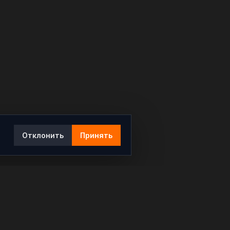
Отклонить
Принять
Ы
КОНТАКТЫ
info@rybar.ru