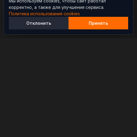
Мы используем cookies, чтобы сайт работал
корректно, а также для улучшения сервиса.
Политика использования cookies
Отклонить
Принять
Независимый информационно-аналитический
проект, освещающий конфликты и геополитические
события в мире.
РАЗДЕЛЫ
Новости
Аналитика