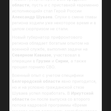
области
, пусть и с приставкой «временно
исполняющий» стал Герой России
Александр
Шуваев
. Слухи о смене главы
региона ходили уже некоторое время и в
целом сюрпризом не стали.
Новый губернатор прифронтового
региона обладает богатым опытом на
военной службе, выполнял задачи на
Северном
Кавказе
, участвовал в
операции в
Грузии
и
Сирии
, а также
прошел горнило СВО.
Военный опыт с учетом специфики
Белгородской
области
явно пригодится,
но и на условно гражданской стезе
Шуваев успел поработать. В
Иркутской
области
он после выпуска со второго
потока кадровой программы «Время