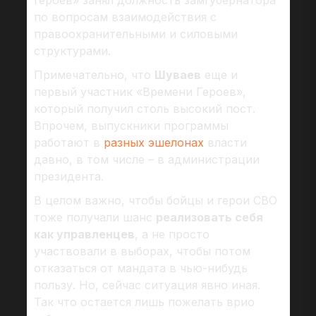
героев» занял должность замгубернатора
по вопросам взаимодействия с
правоохранительными и силовыми
структурами.
Примечательно, что
Шуваев
еще и
первый участник «Времени Героев»,
который получил столь высокий пост.
Впрочем, выпускники программы
работают в
разных эшелонах
власти
давно, в том числе – в администрации
президента.
В целом важно, чтобы бойцы и герои СВО
тоже получали шанс
реализовать себя
как управленцев
, а не просто
участвовали в выборах, чтобы потом
отказаться от мандата в чью-нибудь
пользу. Но, сейчас ситуация явно иная.
Так что остается лишь пожелать врио