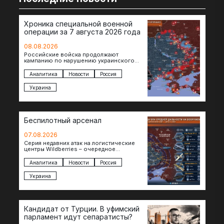
Хроника специальной военной
операции за 7 августа 2026 года
08.08.2026
Российские войска продолжают
кампанию по нарушению украинского
судоходства в водах Черного моря. За
сегодня атакованы еще по меньшей мере
Аналитика
Новости
Россия
два…
Украина
Беспилотный арсенал
07.08.2026
Серия недавних атак на логистические
центры Wildberries – очередное
свидетельство нарастающей угрозы для
российского тыла. И суть здесь даже не…
Аналитика
Новости
Россия
Украина
Кандидат от Турции. В уфимский
парламент идут сепаратисты?