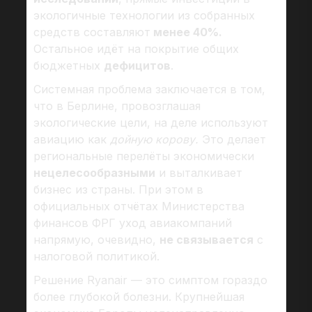
экологичные технологии из собранных
средств составляют
менее 40%.
Остальное идёт на покрытие общих
бюджетных
дефицитов
.
Системная проблема заключается в том,
что в Берлине, провозглашая
экологические цели, на деле используют
авиацию как
дойную корову.
Это делает
региональные перелёты экономически
нецелесообразными
и выталкивает
бизнес из страны. При этом в
официальных отчётах Министерства
финансов ФРГ уход авиакомпаний
напрямую, очевидно,
не связывается
с
налоговой политикой.
Решение Ryanair — это симптом гораздо
более глубокой болезни. Крупнейшая