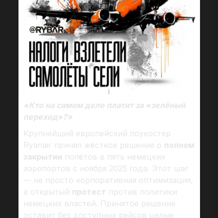
«Кто на самом деле платит за «зелёный
переход»?»
Крупнейший европейский лоукостер
Ryanair принял жёсткое решение о
полном
закрытии
полётов в пять немецких
аэропортов с ноября 2025 года. Этот шаг
— не просто корпоративная оптимизация,
а открытый
протест
против политики
немецких властей. Принятое решение
оставит без доступных рейсов целые