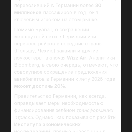
перевозивший в Германии более
30
миллионов
пассажиров в год, был
ключевым игроком на этом рынке.
Помимо Ryanair, о сокращении
маршрутной сети в Германии или
переносе рейсов в соседние страны
(Польшу, Чехию) заявили и другие
лоукостеры, включая
Wizz Air
. Аналитики
Bloomberg, в свою очередь, отмечают, что
совокупное сокращение предложения
авиабилетов в Германии к лету 2026 года
может достичь 20%.
Правительство Германии, как всегда,
оправдывает меры необходимостью
финансирования зелёной
трансформации
отрасли
. Однако, как показывают расчёты
Института экономических
исследований
, прямые инвестиции в