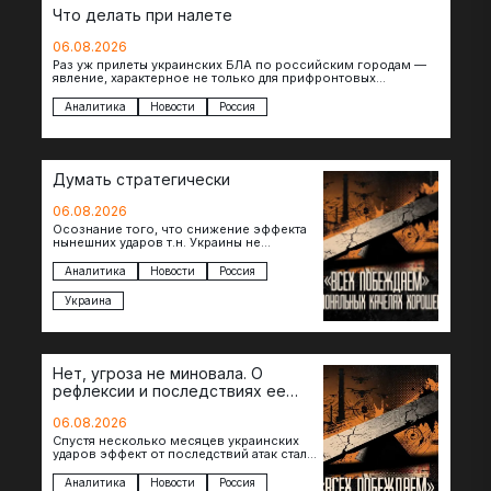
Что делать при налете
06.08.2026
Раз уж прилеты украинских БЛА по российским городам —
явление, характерное не только для прифронтовых
регионов, то становится логичным вопрос…
Аналитика
Новости
Россия
Думать стратегически
06.08.2026
Осознание того, что снижение эффекта
нынешних ударов т.н. Украины не
равноценно исчерпанию ее
возможностей — повод задаться
Аналитика
Новости
Россия
вопросом: что делать…
Украина
Нет, угроза не миновала. О
рефлексии и последствиях ее
отсутствия
06.08.2026
Спустя несколько месяцев украинских
ударов эффект от последствий атак стал
менее острым: с бензином стало легче,
коллапса розничной торговли не…
Аналитика
Новости
Россия