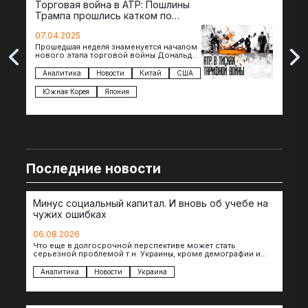
Торговая война в АТР: Пошлины
72 
Трампа прошлись катком по
гот
странам региона
07.04.2025
07.
Прошедшая неделя знаменуется началом
Вос
нового этапа торговой войны Дональда
The 
Трампа — пошлины введены в отношении
нов
импорта из более 100 стран…
с з
Аналитика
Новости
Китай
США
Ан
под
Южная Корея
Япония
Ве
Последние новости
Минус социальный капитал. И вновь об учебе на
чужих ошибках
06.08.2026
Что еще в долгосрочной перспективе может стать
серьезной проблемой т.н. Украины, кроме демографии и
уничтоженных объектов инфраструктуры, восстановление
которых будет…
Аналитика
Новости
Украина