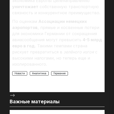
экономика Европы целенаправленно
уничтожает
собственную транспортную
связность и конкурентное преимущество.
По оценкам
Ассоциации немецких
аэропортов
, прямые и косвенные потери
для экономики Германии от сокращения
авиасообщения могут превысить
4-5 млрд
евро в год.
Такими темпами страна
рискует превратиться в
зелёного изгоя
с
высокими налогами, но теперь еще и
изолированного.
Новости
Аналитика
Германия
-->
Важные материалы