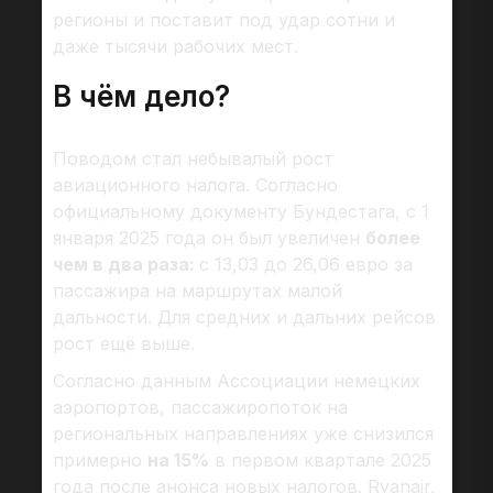
регионы и поставит под удар сотни и
даже тысячи рабочих мест.
В чём дело?
Поводом стал небывалый рост
авиационного налога. Согласно
официальному документу Бундестага, с 1
января 2025 года он был увеличен
более
чем в два раза:
с 13,03 до 26,06 евро за
пассажира на маршрутах малой
дальности. Для средних и дальних рейсов
рост ещё выше.
Согласно данным Ассоциации немецких
аэропортов, пассажиропоток на
региональных направлениях уже снизился
примерно
на 15%
в первом квартале 2025
года после анонса новых налогов. Ryanair,