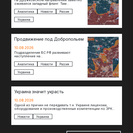
На Дружковском направлении заметно
оживился западный фланг. Там
подразделения группировки «Центр»
после освобождения Торского
Аналитика
Новости
Россия
продвинулись вперед и завязали бои за…
Украина
Продвижение под Добропольем
10.08.2026
Подразделения ВС РФ развивают
наступление на
Добропольскомнаправлении,
продвигаясь на широком участке фронта.
Аналитика
Новости
Россия
Достигнуты тактические успехи в районе
Белицкого, где по…
Украина
Украина значит украсть
10.08.2026
Одной из причин не передавать т.н. Украине лицензии,
оборудование и производственные компетенции по ЗРК
Patriot, по сообщениям The Telegraph, являются…
Новости
Украина