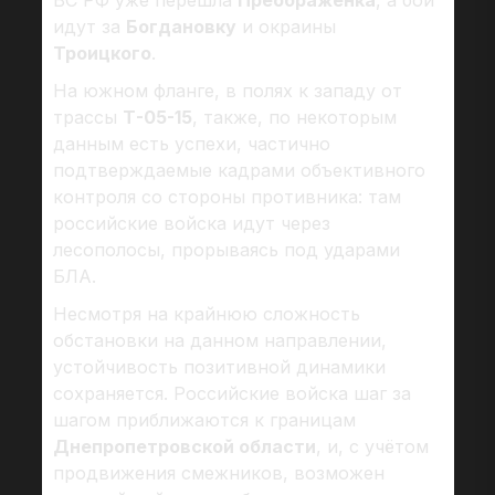
ВС РФ уже перешла
Преображенка
, а бои
идут за
Богдановку
и окраины
Троицкого
.
На южном фланге, в полях к западу от
трассы
Т-05-15
, также, по некоторым
данным есть успехи, частично
подтверждаемые кадрами объективного
контроля со стороны противника: там
российские войска идут через
лесополосы, прорываясь под ударами
БЛА.
Несмотря на крайнюю сложность
обстановки на данном направлении,
устойчивость позитивной динамики
сохраняется. Российские войска шаг за
шагом приближаются к границам
Днепропетровской области
, и, с учётом
продвижения смежников, возможен