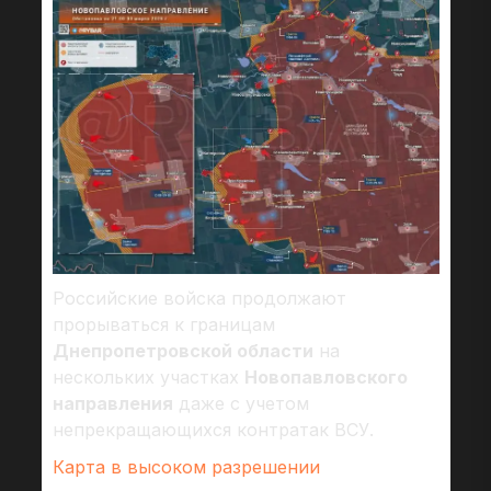
Российские войска продолжают
прорываться к границам
Днепропетровской области
на
нескольких участках
Новопавловского
направления
даже с учетом
непрекращающихся контратак ВСУ.
Карта в высоком разрешении