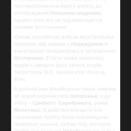
противоположном берегу вплоть до
освобождения
Новоалександровки
,
однако пока это не подтверждается
нашими источниками.
Южнее российские войска восстановили
контроль над садами у
Надеждинки
и
значительно продвинулись в направлении
Котляровки
. В Сети также появились
кадры с заездом двух танков вглубь
территории ВСУ, однако итог пока не
ясен.
В российском Минобороны также заявили
об освобождении села
Запорожье
, а до
этого –
Срибного
(
Серебряного
, ранее
Молотово
). В действительности эти
населенные пункты были освобождены
несколько раньше, сейчас под контроль