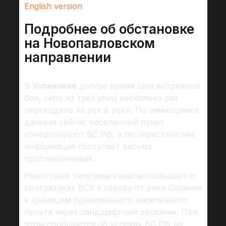
English version
Подробнее об обстановке
на Новопавловском
направлении
В
Успеновке
долгое время шли встречные
бои, село из трех улиц несколько раз
переходило из рук в руки. По имеющимся
данным сейчас населенный пункт
контролируют ВС РФ, а по окрестностям
информация поступает весьма
противоречивая.
Некоторые телеграм-каналы сообщают о
контратаках ВСУ к северу от реки Соленая
к границам одноименного населенного
пункта через ландшафтный заказник. При
этом сообщается об успехах ВС РФ на